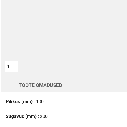
Kohaletoimetamine vahemikus 12/08 kuni 13/08
Üle 200 000 kliendi kogu Euroopas
4.8/5 - 8460 Arvustused
LISA OSTUKORVI
Varsti tagasi
TOOTE OMADUSED
Pikkus (mm) :
100
Sügavus (mm) :
200