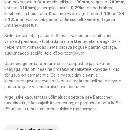
kompaktsetele mõõtmetele (pikkus:
100mm
, sügavus:
200mm
,
kõrgus:
310mm
) ja kergele kaalule
0,29kg
, on seda lihtne
käsitseda ja hoiustada. Kaasasolev korv (mõõtmed:
100 x 138
x 135mm
) võimaldab pastat optimaalselt keeta, et tagada
ühtlane küpsetus.
Selle pastakeetjaga saate tõhusalt valmistada maitsvaid
värskeid pastasid, et rahuldada oma kliente rekordajaga. Selle
helde maht võimaldab keeta piisava koguse pastat korraga,
suurendades seeläbi teie köögi tootlikkust.
Optimeerige oma tööruumi selle kompaktse ja praktilise
keetjaga, mis on ideaalne professionaalsetele köökidele, kus
tõhusus on esmatähtis. Selle vastupidav disain ja
kasutusmugavus teevad sellest suurepärase abilise erinevate
pastaroogade valmistamisel teie asutuses.
Ärge jätke kasutamata võimalust soetada see Bartscheri
pastakeetja, hädavajalik investeering, et parandada oma köögi
tõhusust ja rahuldada oma külaliste maitsemeeli.