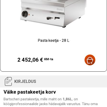
Pasta keetja - 28 L
Hind
2 452,06 €
KM-ta
KIRJELDUS
Väike pastakeetja korv
Bartscheri pastakeetja, mille maht on
1,86L
, on
köögiprofessionaalide jaoks hädavajalik varustus. Tänu oma