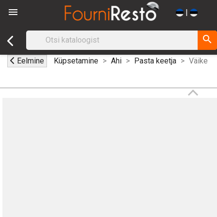

|
search
Eelmine
Küpsetamine
Ahi
Pasta keetja
Väike ko