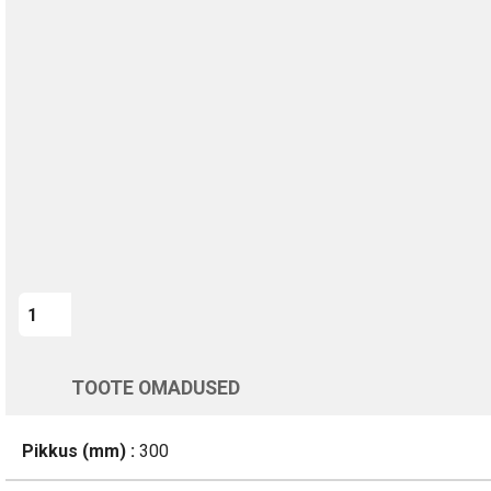
TURVALINE MAKSMINE
1-aastane garantii
Kohaletoimetamine vahemikus 11/08 kuni 12/08
Üle 200 000 kliendi kogu Euroopas
4.8/5 - 8460 Arvustused
LISA OSTUKORVI
Varsti tagasi
TOOTE OMADUSED
Pikkus (mm) :
300