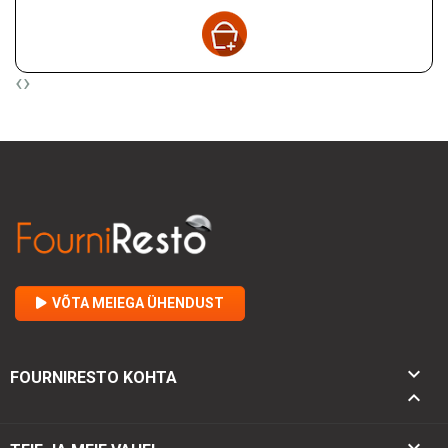
‹
›
VÕTA MEIEGA ÜHENDUST

FOURNIRESTO KOHTA

