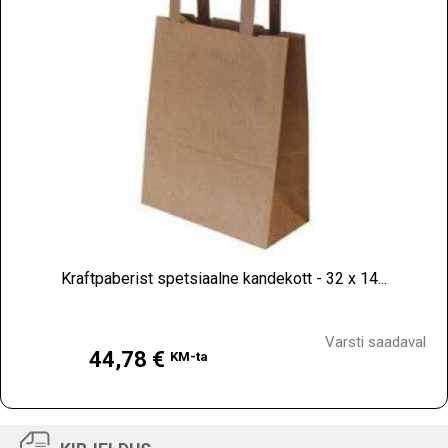
Kraftpaberist spetsiaalne kandekott - 32 x 14...
Hind
Varsti saadaval
44,78 €
KM-ta