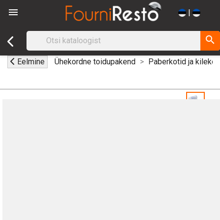

|
search
Eelmine
Ühekordne toidupakend
Paberkotid ja kilekot