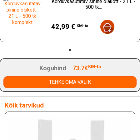
Korduvkasutatav sinine õlakott - 21 L -
500 tk...
Hind
42,99 €
KM-ta
=
KM-ta
Koguhind
73.7€
TEHKE OMA VALIK
Kõik tarvikud