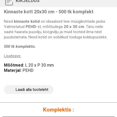
KIRJELDUS
Kinnaste kott 20x30 cm - 500 tk komplekt
Need
kinnaste kotid
on ideaalsed teie müügikohtade jaoks.
Valmistatud
PEHD
-st, mõõtudega
20 x 30 cm
. Tänu neile
saate haarata puuvilju, köögivilju ja muid tooteid ilma neid
puudutamata. Need kotid on sobilikud toiduga kokkupuuteks.
500 tk komplektis.
Lisateave:
Mõõtmed:
L 20 x P 30 mm
Materjal:
PEHD
Laadi alla tooteleht
Komplektis :