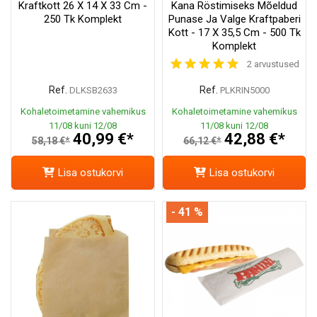
Kraftkott 26 X 14 X 33 Cm -
Kana Röstimiseks Mõeldud
250 Tk Komplekt
Punase Ja Valge Kraftpaberi
Kott - 17 X 35,5 Cm - 500 Tk
Komplekt
2 arvustused
Ref.
Ref.
DLKSB2633
PLKRIN5000
Kohaletoimetamine vahemikus
Kohaletoimetamine vahemikus
11/08 kuni 12/08
11/08 kuni 12/08
40,99 €*
42,88 €*
58,18 €*
66,12 €*
Lisa ostukorvi
Lisa ostukorvi
- 41 %