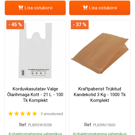
Lisa ostukorvi
Lisa ostukorvi
- 45 %
- 37 %
Korduvkasutatav Valge
Kraftpaberist Trükitud
Õlarihmaga Kott - 21 L - 100
Kandekotid 3 Kg - 1000 Tk
Tk Komplekt
Komplekt
3 arvustused
Ref.
Ref.
PLBRSW5058
PLKRIN156SI
Kohaletoimetamine vahemikus
Kohaletoimetamine vahemikus