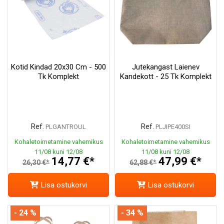
Kotid Kindad 20x30 Cm - 500
Jutekangast Laienev
Tk Komplekt
Kandekott - 25 Tk Komplekt
Ref.
Ref.
PLGANTROUL
PLJIPE400SI
Kohaletoimetamine vahemikus
Kohaletoimetamine vahemikus
11/08 kuni 12/08
11/08 kuni 12/08
14,77 €*
47,99 €*
26,30 €*
62,88 €*
Lisa ostukorvi
Lisa ostukorvi
- 24 %
- 34 %