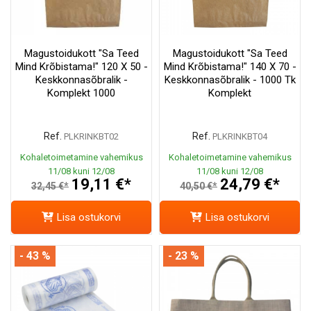
Magustoidukott "Sa Teed
Magustoidukott "Sa Teed
Mind Krõbistama!" 120 X 50 -
Mind Krõbistama!" 140 X 70 -
Keskkonnasõbralik -
Keskkonnasõbralik - 1000 Tk
Komplekt 1000
Komplekt
Ref.
Ref.
PLKRINKBT02
PLKRINKBT04
Kohaletoimetamine vahemikus
Kohaletoimetamine vahemikus
11/08 kuni 12/08
11/08 kuni 12/08
19,11 €*
24,79 €*
32,45 €*
40,50 €*
Lisa ostukorvi
Lisa ostukorvi
- 43 %
- 23 %