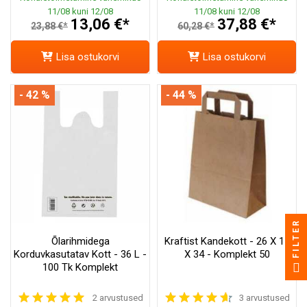
11/08 kuni 12/08
11/08 kuni 12/08
13,06 €*
37,88 €*
23,88 €*
60,28 €*
Lisa ostukorvi
Lisa ostukorvi
- 42 %
- 44 %
FILTER
Õlarihmidega
Kraftist Kandekott - 26 X 17
Korduvkasutatav Kott - 36 L -
X 34 - Komplekt 50
100 Tk Komplekt
2 arvustused
3 arvustused