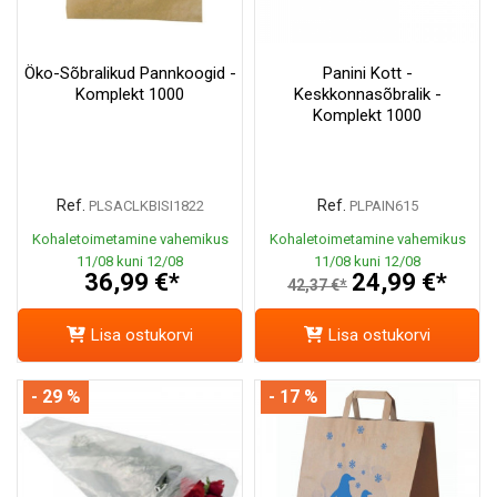
Öko-Sõbralikud Pannkoogid -
Panini Kott -
Komplekt 1000
Keskkonnasõbralik -
Komplekt 1000
Ref.
Ref.
PLSACLKBISI1822
PLPAIN615
Kohaletoimetamine vahemikus
Kohaletoimetamine vahemikus
11/08 kuni 12/08
11/08 kuni 12/08
36,99 €*
24,99 €*
42,37 €*
Lisa ostukorvi
Lisa ostukorvi
- 29 %
- 17 %