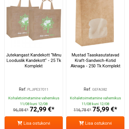
Jutekangast Kandekott "Minu
Mustad Taaskasutatavad
Looduslik Kandekott" - 25 Tk
Kraft-Sandwich-Kotid
Komplekt
Aknaga - 250 Tk Komplekt
Ref.
Ref.
PLJIPE37011
GEFA382
Kohaletoimetamine vahemikus
Kohaletoimetamine vahemikus
11/08 kuni 12/08
11/08 kuni 12/08
72,99 €*
75,99 €*
96,08 €*
116,78 €*
Lisa ostukorvi
Lisa ostukorvi