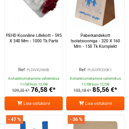
PEHD Kooniline Lillekott - 595
Paberkandekott
X 340 Mm - 1000 Tk Partii
Isolatsiooniga - 320 X 160
Mm - 150 Tk Komplekt
Ref.
Ref.
PLDIVX2060B
PLISOPE320K1
Kohaletoimetamine vahemikus
Kohaletoimetamine vahemikus
11/08 kuni 12/08
11/08 kuni 12/08
76,58 €*
85,56 €*
109,25 €*
103,18 €*
Lisa ostukorvi
Lisa ostukorvi
- 47 %
- 36 %