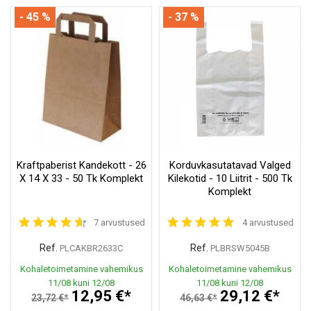
- 45 %
- 37 %
Kraftpaberist Kandekott - 26
Korduvkasutatavad Valged
X 14 X 33 - 50 Tk Komplekt
Kilekotid - 10 Liitrit - 500 Tk
Komplekt
7 arvustused
4 arvustused
Ref.
Ref.
PLCAKBR2633C
PLBRSW5045B
Kohaletoimetamine vahemikus
Kohaletoimetamine vahemikus
11/08 kuni 12/08
11/08 kuni 12/08
12,95 €*
29,12 €*
23,72 €*
46,63 €*