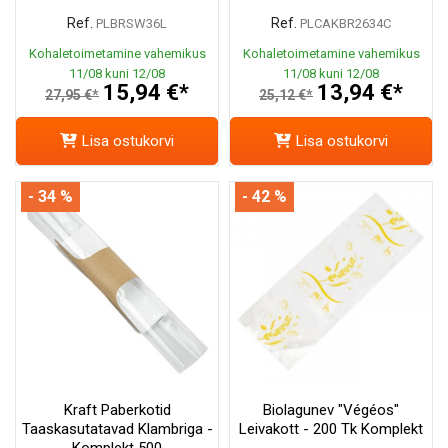
Ref.
Ref.
PLBRSW36L
PLCAKBR2634C
Kohaletoimetamine vahemikus
Kohaletoimetamine vahemikus
11/08 kuni 12/08
11/08 kuni 12/08
15,94 €*
13,94 €*
27,95 €*
25,12 €*
Lisa ostukorvi
Lisa ostukorvi
- 34 %
- 42 %
Kraft Paberkotid
Biolagunev "Végéos"
Taaskasutatavad Klambriga -
Leivakott - 200 Tk Komplekt
Komplekt 500