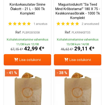
Korduvkasutatav Sinine
Magustoidukott "Sa Teed
Õlakott - 21 L - 500 Tk
Mind Krõbistama!" 180 X 75 -
Komplekt
Keskkonnasõbralik - 1000 Tk
Komplekt
1 arvustus
2 arvustused
Ref.
Ref.
PLBRSB5058
PLKRINKBT05
Kohaletoimetamine vahemikus
Kohaletoimetamine vahemikus
11/08 kuni 12/08
13/08 kuni 14/08
42,99 €*
29,11 €*
67,15 €*
46,62 €*
Lisa ostukorvi
Lisa ostukorvi
- 41 %
- 38 %