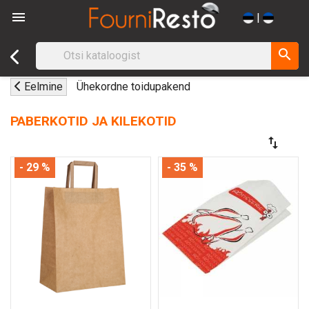

|
search
Eelmine
Ühekordne toidupakend
PABERKOTID JA KILEKOTID
swap_vert
- 29 %
- 35 %