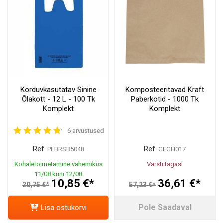
Korduvkasutatav Sinine
Komposteeritavad Kraft
Õlakott - 12 L - 100 Tk
Paberkotid - 1000 Tk
Komplekt
Komplekt
6 arvustused
Ref.
Ref.
PLBRSB5048
GEGH017
Kohaletoimetamine vahemikus
Varsti tagasi
11/08 kuni 12/08
10,85 €*
36,61 €*
20,75 €*
57,23 €*
Pole Saadaval
Lisa ostukorvi