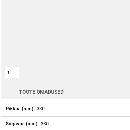
TURVALINE MAKSMINE
1-aastane garantii
Kohaletoimetamine vahemikus 12/08 kuni 13/08
Üle 200 000 kliendi kogu Euroopas
4.8/5 - 8460 Arvustused
LISA OSTUKORVI
Varsti tagasi
TOOTE OMADUSED
Pikkus (mm) :
330
Sügavus (mm) :
330