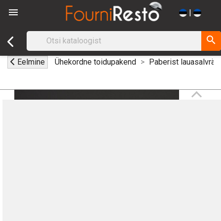

|
search
Eelmine
Ühekordne toidupakend
Paberist lauasalvrät