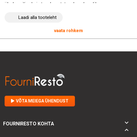
ökoloogilisele ja taaskasutatavale pakendile
Valige kohe need
suupistete salvrätikud
2 kihti
1/4
Laadi alla tooteleht
voltimine
330 mm
valged
, komplektis 2000 tk, ning lisage
oma teenusele professionaalne ja keskkonnasõbralik
vaata rohkem
puudutus. FourniResto toetab teid kõigis teie
köögivarustusega seotud nõudmistes. Esitage oma
tellimus juba täna ja nautige kõiki selle kvaliteetse toote
pakutavaid eeliseid. Teie rahulolu on meie prioriteet.
VÕTA MEIEGA ÜHENDUST

FOURNIRESTO KOHTA
