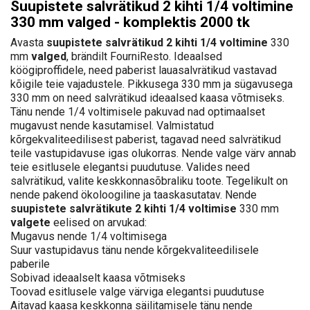
Suupistete salvrätikud 2 kihti 1/4 voltimine
330 mm valged - komplektis 2000 tk
Avasta
suupistete salvrätikud
2 kihti
1/4 voltimine
330
mm
valged
, brändilt FourniResto. Ideaalsed
köögiproffidele, need paberist lauasalvrätikud vastavad
kõigile teie vajadustele. Pikkusega 330 mm ja sügavusega
330 mm on need salvrätikud ideaalsed kaasa võtmiseks.
Tänu nende 1/4 voltimisele pakuvad nad optimaalset
mugavust nende kasutamisel. Valmistatud
kõrgekvaliteedilisest paberist, tagavad need salvrätikud
teile vastupidavuse igas olukorras. Nende valge värv annab
teie esitlusele elegantsi puudutuse. Valides need
salvrätikud, valite keskkonnasõbraliku toote. Tegelikult on
nende pakend ökoloogiline ja taaskasutatav. Nende
suupistete salvrätikute
2 kihti
1/4 voltimise
330 mm
valgete
eelised on arvukad:
Mugavus nende 1/4 voltimisega
Suur vastupidavus tänu nende kõrgekvaliteedilisele
paberile
Sobivad ideaalselt kaasa võtmiseks
Toovad esitlusele valge värviga elegantsi puudutuse
Aitavad kaasa keskkonna säilitamisele tänu nende