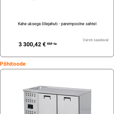
Kahe uksega õllejahuti - parempoolne sahtel
Hind
Varsti saadaval
3 300,42 €
KM-ta
Põhitoode