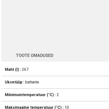
Üle 200 000 kliendi kogu Euroopas
4.8/5 - 8460 Arvustused
LISA OSTUKORVI
Varsti tagasi
TOOTE OMADUSED
Maht (l) :
267
Uksetüüp :
battante
Miinimumtemperatuur (°C) :
2
Maksimaalne temperatuur (°C) :
10