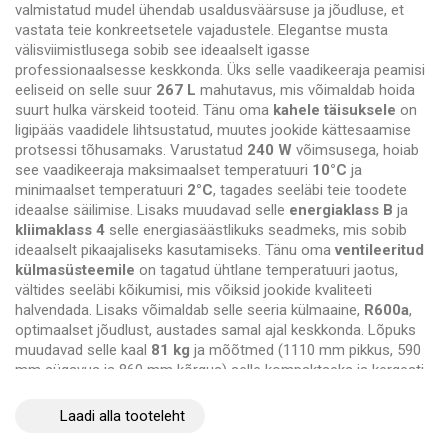
valmistatud mudel ühendab usaldusväärsuse ja jõudluse, et
vastata teie konkreetsetele vajadustele. Elegantse musta
välisviimistlusega sobib see ideaalselt igasse
professionaalsesse keskkonda. Üks selle vaadikeeraja peamisi
eeliseid on selle suur
267 L
mahutavus, mis võimaldab hoida
suurt hulka värskeid tooteid. Tänu oma
kahele täisuksele
on
ligipääs vaadidele lihtsustatud, muutes jookide kättesaamise
protsessi tõhusamaks. Varustatud
240 W
võimsusega, hoiab
see vaadikeeraja maksimaalset temperatuuri
10°C
ja
minimaalset temperatuuri
2°C
, tagades seeläbi teie toodete
ideaalse säilimise. Lisaks muudavad selle
energiaklass B
ja
kliimaklass 4
selle energiasäästlikuks seadmeks, mis sobib
ideaalselt pikaajaliseks kasutamiseks. Tänu oma
ventileeritud
külmasüsteemile
on tagatud ühtlane temperatuuri jaotus,
vältides seeläbi kõikumisi, mis võiksid jookide kvaliteeti
halvendada. Lisaks võimaldab selle seeria külmaaine,
R600a
,
optimaalset jõudlust, austades samal ajal keskkonda. Lõpuks
muudavad selle kaal
81 kg
ja mõõtmed (1110 mm pikkus, 590
mm sügavus ja 860 mm kõrgus) selle kompaktseks ja kergesti
integreeritavaks teie töökeskkonda. Pakkuge oma ettevõttele
kvaliteetset jahutust meie TEFCOLDi
Vaadikeeraja - 2 täisust -
Laadi alla tooteleht
267 L
abil. Ärge raisake enam aega tõhusa ja usaldusväärse