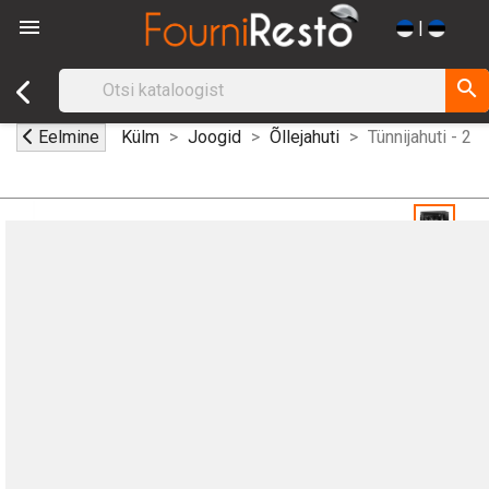

|
search
Eelmine
Külm
Joogid
Õllejahuti
Tünnijahuti - 2 