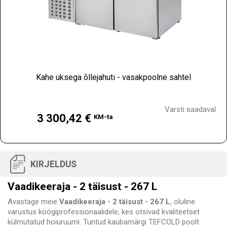
Kahe uksega õllejahuti - vasakpoolne sahtel
Hind
Varsti saadaval
3 300,42 €
KM-ta
KIRJELDUS
Vaadikeeraja - 2 täisust - 267 L
Avastage meie
Vaadikeeraja - 2 täisust - 267 L
, oluline
varustus köögiprofessionaalidele, kes otsivad kvaliteetset
külmutatud hoiuruumi. Tuntud kaubamärgi TEFCOLD poolt