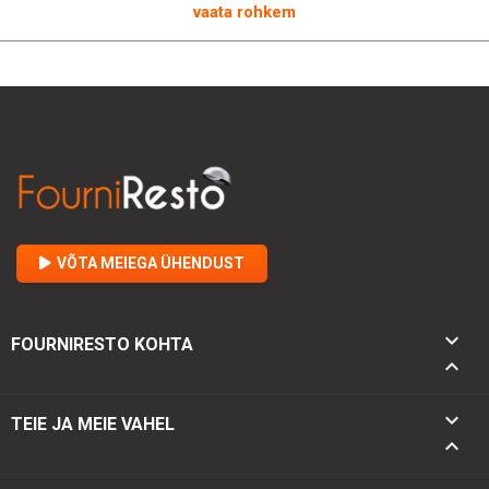
hoiustamissüsteemi otsimisele. Tellige kohe ja nautige
vaata rohkem
jõudlusvahendit, mis vastab teie kõige nõudlikumatele
ootustele.
VÕTA MEIEGA ÜHENDUST

FOURNIRESTO KOHTA


TEIE JA MEIE VAHEL
