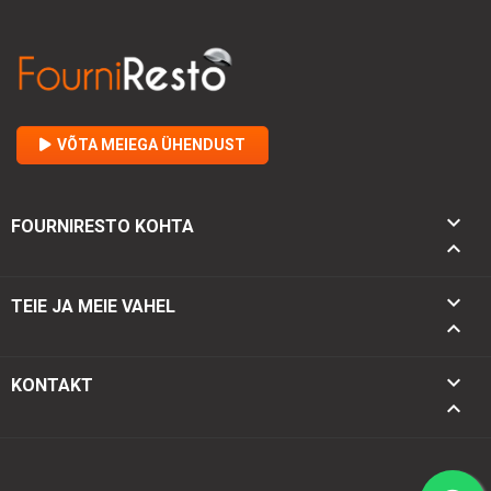
VÕTA MEIEGA ÜHENDUST

FOURNIRESTO KOHTA


TEIE JA MEIE VAHEL

keyboard_arrow_down
KONTAKT
keyboard_arrow_up