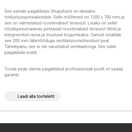
See seinale paigaldatav õhupuhasti on ideaalne
toitlustusspetsialistidele. Selle mõõtmed on 1200 x 700 mm ja
see on valmistatud roostevabast terasest. Lisaks on sellel
nõudepesumasinas pestavad roostevabast terasest filtrid ja
integreeritud rasva ja mustuse kogumisalus. Samuti sisaldab
see 200 mm läbimõõduga ventilatsiooniühendust peal.
Tähelepanu, see ei ole varustatud ventilaatoriga. See tuleb
paigaldada eraldi.
Toode peab olema paigaldatud professionaali poolt, et saada
garantii.
Laadi alla tooteleht