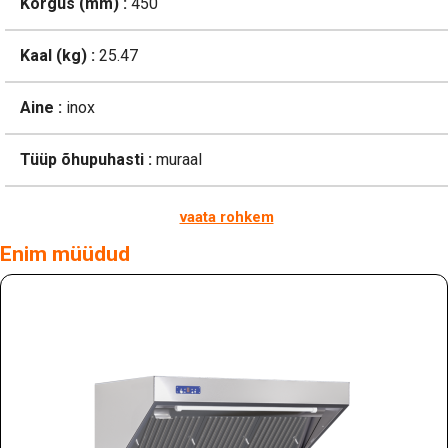
Kõrgus (mm) :
450
Kaal (kg) :
25.47
Aine :
inox
Tüüp õhupuhasti :
muraal
vaata rohkem
Enim müüdud