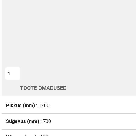
TURVALINE MAKSMINE
1-aastane garantii
Kohaletoimetamine vahemikus 12/08 kuni 13/08
Üle 200 000 kliendi kogu Euroopas
4.8/5 - 8460 Arvustused
LISA OSTUKORVI
TOOTE OMADUSED
Pikkus (mm) :
1200
Sügavus (mm) :
700