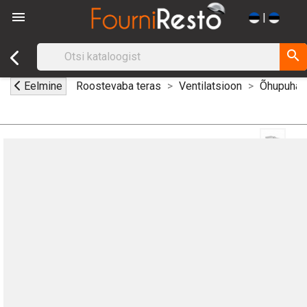

|
search
Eelmine
Roostevaba teras
Ventilatsioon
Õhupuhast