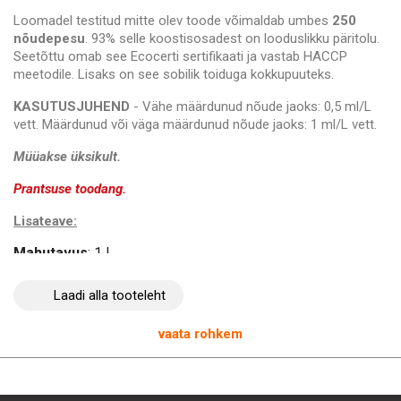
Loomadel testitud mitte olev toode võimaldab umbes
250
nõudepesu
. 93% selle koostisosadest on looduslikku päritolu.
Seetõttu omab see Ecocerti sertifikaati ja vastab HACCP
meetodile. Lisaks on see sobilik toiduga kokkupuuteks.
KASUTUSJUHEND
- Vähe määrdunud nõude jaoks: 0,5 ml/L
vett. Määrdunud või väga määrdunud nõude jaoks: 1 ml/L vett.
Müüakse üksikult.
Prantsuse toodang.
Lisateave:
Mahutavus
: 1 L
Värv
: Läbipaistev
pH
: 5
Laadi alla tooteleht
vaata rohkem