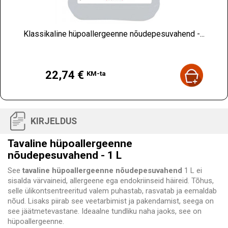
Klassikaline hüpoallergeenne nõudepesuvahend -...
Hind
22,74 €
KM-ta
KIRJELDUS
Tavaline hüpoallergeenne
nõudepesuvahend - 1 L
See
tavaline hüpoallergeenne nõudepesuvahend
1 L ei
sisalda värvaineid, allergeene ega endokriinseid häireid. Tõhus,
selle ülikontsentreeritud valem puhastab, rasvatab ja eemaldab
nõud. Lisaks piirab see veetarbimist ja pakendamist, seega on
see jäätmetevastane. Ideaalne tundliku naha jaoks, see on
hüpoallergeenne.