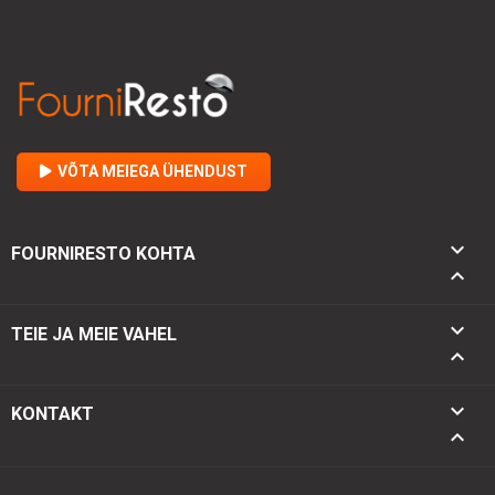
VÕTA MEIEGA ÜHENDUST

FOURNIRESTO KOHTA


TEIE JA MEIE VAHEL

keyboard_arrow_down
KONTAKT
keyboard_arrow_up