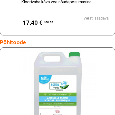
Kloorivaba kõva vee nõudepesumasina...
Hind
Varsti saadaval
17,40 €
KM-ta
Põhitoode