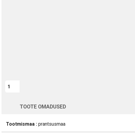
TURVALINE MAKSMINE
1-aastane garantii
Kohaletoimetamine vahemikus 12/08 kuni 13/08
Üle 200 000 kliendi kogu Euroopas
4.8/5 - 8460 Arvustused
LISA OSTUKORVI
Varsti tagasi
TOOTE OMADUSED
Tootmismaa :
prantsusmaa