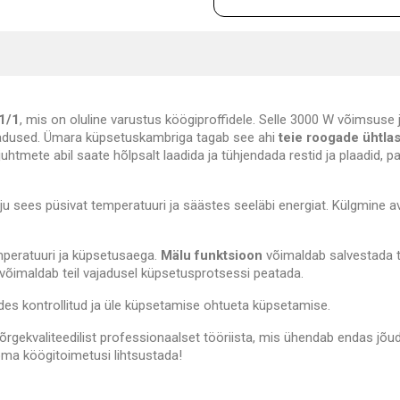
1/1
, mis on oluline varustus köögiproffidele. Selle 3000 W võimsuse 
jadused. Ümara küpsetuskambriga tagab see ahi
teie roogade ühtla
uhtmete abil saate hõlpsalt laadida ja tühjendada restid ja plaadid, 
hju sees püsivat temperatuuri ja säästes seeläbi energiat. Külgmine 
emperatuuri ja küpsetusaega.
Mälu funktsioon
võimaldab salvestada t
õimaldab teil vajadusel küpsetusprotsessi peatada.
des kontrollitud ja üle küpsetamise ohtueta küpsetamise.
õrgekvaliteedilist professionaalset tööriista, mis ühendab endas jõud
ma köögitoimetusi lihtsustada!