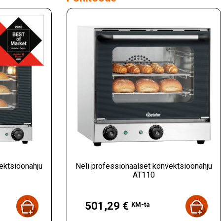
ektsioonahju
Neli professionaalset konvektsioonahju
AT110
Hind
501,29 €
KM-ta