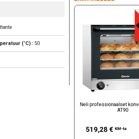
ttante
eratuur (°C) :
50
Neli professionaalset konv
AT90
Hind
519,28 €
KM-ta