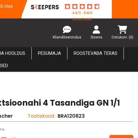
õi otse
4.8/5 - 8460
Arvustused
Klienditeenindus
Sisene
Ostukorv:
(0)
JA HOOLDUS
PESUMAJA
ROOSTEVABA TERAS
USED
tsioonahi 4 Tasandiga GN 1/1
scher
Tootekood :
BRA120823
-ta