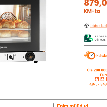
879,
KM-ta
Leidsid kus
TAGAST
VÕIMALI
Kohale
Üle 200 000
Eur
4.8/5 - 84
Enim müüdud