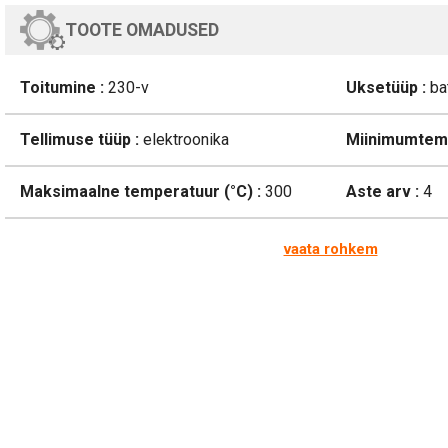
TOOTE OMADUSED
Toitumine :
230-v
Uksetüüp :
ba
Tellimuse tüüp :
elektroonika
Miinimumtemp
Maksimaalne temperatuur (°C) :
300
Aste arv :
4
vaata rohkem