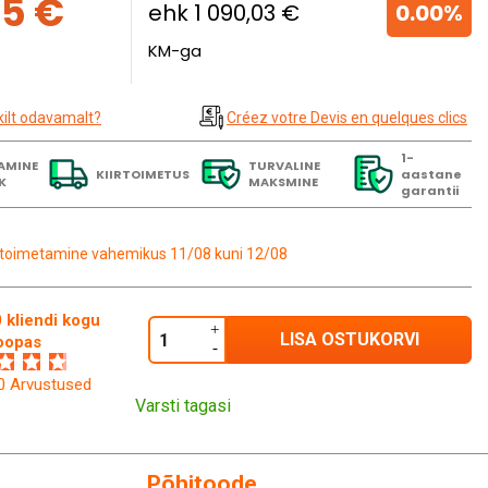
05 €
ehk 1 090,03 €
0.00%
KM-ga
kilt odavamalt?
Créez votre Devis en quelques clics
1-
AMINE
TURVALINE
KIIRTOIMETUS
aastane
K
MAKSMINE
garantii
toimetamine vahemikus 11/08 kuni 12/08
 kliendi kogu
LISA OSTUKORVI
oopas
60 Arvustused
Varsti tagasi
Põhitoode