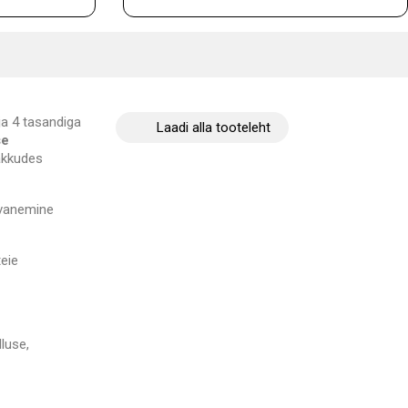
ja 4 tasandiga
Laadi alla tooteleht
se
pakkudes
avanemine
eie
luse,