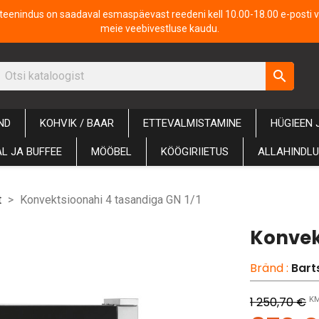
iteenindus on saadaval esmaspäevast reedeni kell 10.00-18.00 e-posti v
meie veebivestluse kaudu.
search
ND
KOHVIK / BAAR
ETTEVALMISTAMINE
HÜGIEEN 
L JA BUFFEE
MÖÖBEL
KÖÖGIRIIETUS
ALLAHINDL
t
Konvektsioonahi 4 tasandiga GN 1/1
Konvek
Bränd :
Bart
1 250,70 €
KM