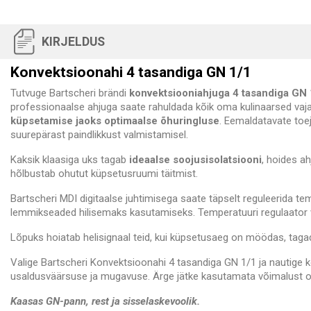
KIRJELDUS
Konvektsioonahi 4 tasandiga GN 1/1
Tutvuge Bartscheri brändi
konvektsiooniahjuga 4 tasandiga GN 
professionaalse ahjuga saate rahuldada kõik oma kulinaarsed va
küpsetamise jaoks optimaalse õhuringluse
. Eemaldatavate toej
suurepärast paindlikkust valmistamisel.
Kaksik klaasiga uks tagab
ideaalse soojusisolatsiooni
, hoides a
hõlbustab ohutut küpsetusruumi täitmist.
Bartscheri MDI digitaalse juhtimisega saate täpselt reguleerida t
lemmikseaded hilisemaks kasutamiseks. Temperatuuri regulaator v
Lõpuks hoiatab helisignaal teid, kui küpsetusaeg on möödas, taga
Valige Bartscheri Konvektsioonahi 4 tasandiga GN 1/1 ja nautige k
usaldusväärsuse ja mugavuse. Ärge jätke kasutamata võimalust o
Kaasas GN-pann, rest ja sisselaskevoolik.