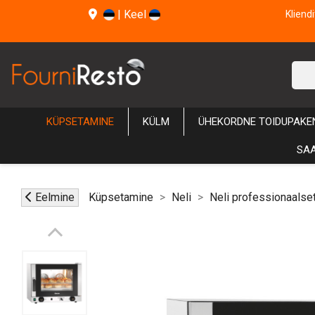
|
Keel
Kliend
KÜPSETAMINE
KÜLM
ÜHEKORDNE TOIDUPAKE
SAA
Eelmine
Küpsetamine
Neli
Neli professionaalse