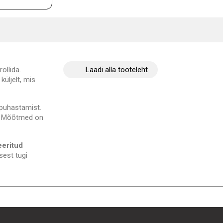
ollida.
Laadi alla tooteleht
üljelt, mis
 puhastamist.
. Mõõtmed on
eritud
sest tugi