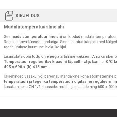
KIRJELDUS
Madalatemperatuuriline ahi
See
madalatemperatuuriline ahi
on loodud madalal temperatuuril
Reguleeritava küpsetusanduriga. Sisseehitatud käepidemed külgede
tagab ühtlase kuumuse leviku kõikjal.
Lisaisolatsiooni tõttu on energiatarbimine väiksem. Ahju kamber 
Temperatuur reguleeritav kraadini täpselt
- ahju kamber
0°C k
495 x 690 x (k) 415 mm.
Uksehinged vasakul või paremal, standardne kohaletoimetamine p
temperatuuri ja tegeliku temperatuuri digitaalne reguleerimi
kasutamiseks GN 1/1 kausside, restide ja plaatide ning 600 x 400 