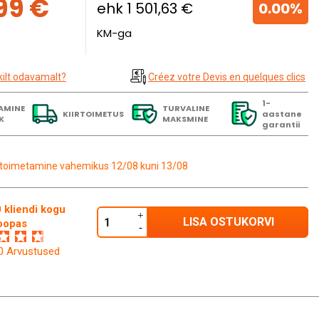
,99 €
ehk 1 501,63 €
0.00%
KM-ga
kilt odavamalt?
Créez votre Devis en quelques clics
1-
AMINE
TURVALINE
KIIRTOIMETUS
aastane
K
MAKSMINE
garantii
toimetamine vahemikus 12/08 kuni 13/08
 kliendi kogu
LISA OSTUKORVI
oopas
60 Arvustused