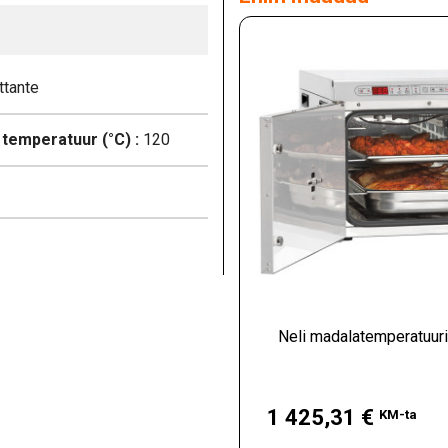
ttante
temperatuur (°C) :
120
Neli madalatemperatuuri
Hind
1 425,31 €
KM-ta