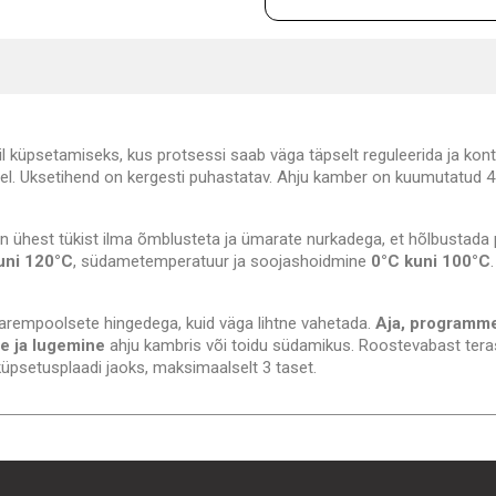
 küpsetamiseks, kus protsessi saab väga täpselt reguleerida ja kontr
l. Uksetihend on kergesti puhastatav. Ahju kamber on kuumutatud 4 k
on ühest tükist ilma õmblusteta ja ümarate nurkadega, et hõlbustada
uni 120°C
, südametemperatuur ja soojashoidmine
0°C kuni 100°C
arempoolsete hingedega, kuid väga lihtne vahetada.
Aja, programme
ne ja lugemine
ahju kambris või toidu südamikus. Roostevabast tera
küpsetusplaadi jaoks, maksimaalselt 3 taset.