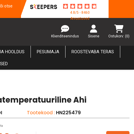
õi otse
4.8/5 - 8460
Arvustused
Klienditeenindus
Sisene
Ostukorv:
(0)
JA HOOLDUS
PESUMAJA
ROOSTEVABA TERAS
USED
temperatuuriline Ahi
I
Tootekood :
HN225479
ta