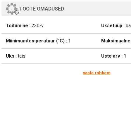
TOOTE OMADUSED
Toitumine :
230-v
Uksetüüp :
ba
Miinimumtemperatuur (°C) :
1
Maksimaalne 
Uks :
tais
Uste arv :
1
vaata rohkem