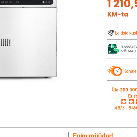
1 210
KM-ta
Leidsid kus
TAGAST
VÕIMALI
Kohale
Üle 200 000
Eur
4.8/5 - 84
Enim müüdud