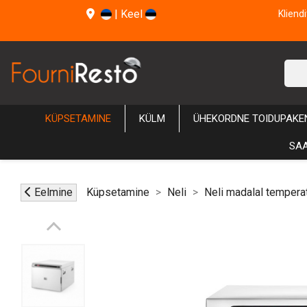
|
Keel
Kliend
KÜPSETAMINE
KÜLM
ÜHEKORDNE TOIDUPAKE
SAA
Eelmine
Küpsetamine
Neli
Neli madalal temperat