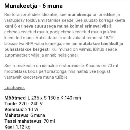
Munakeetja - 6 muna
Restoraniproffidele ideaalne, see
munakeetja
on praktiline ja
vastupidav toiduvalmistamise seade. See suudab korraga keeta
kuni 6 erineva suurusega muna kolmel erineval viisil
:
pehme keedetud muna, poolpehme keedetud muna ja kõva
keedetud muna. Valmistatud roostevabast terasest 18/10
läbipaistva BPA-vaba kaanega, see
lammutatakse täielikult ja
puhastatakse kergesti
. Kui munad on valmis, lülitub seade
automaatselt välja ja annab helisignaali.
See munakeetja on ideaalne restoranidele. Kaasas on 70 ml
mõõteklaas koos perforaatoriga, mis näitab vee kogust
vastavalt keedetava muna tüübile.
Lisateave:
Mõõtmed
: L 235 x S 130 x K 140 mm
Toide
: 220 - 240 V
Võimsus
: 210 W
Mahutavus
: 6 muna
Tassi mahutavus
: 70 ml
Kaal
: 1,12 kg