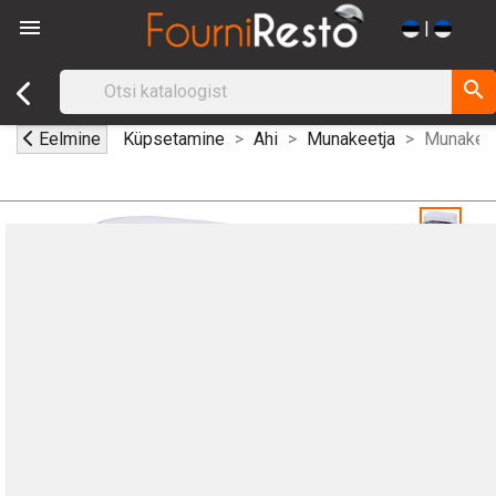

|
search
Eelmine
Küpsetamine
Ahi
Munakeetja
Munakeet