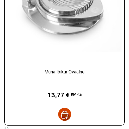
Muna lõikur Ovaalne
Hind
13,77 €
KM-ta
‹
›