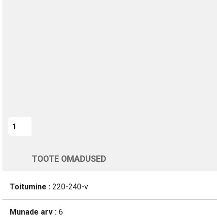
TURVALINE MAKSMINE
1-aastane garantii
Kohaletoimetamine vahemikus 12/08 kuni 13/08
Üle 200 000 kliendi kogu Euroopas
4.8/5 - 8460 Arvustused
LISA OSTUKORVI
Varsti tagasi
TOOTE OMADUSED
Toitumine :
220-240-v
Munade arv :
6