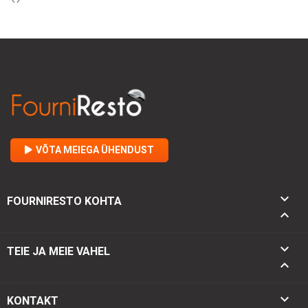
VÕTA MEIEGA ÜHENDUST

FOURNIRESTO KOHTA


TEIE JA MEIE VAHEL

keyboard_arrow_down
KONTAKT