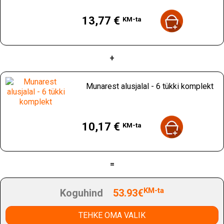
Hind
13,77 €
KM-ta
+
Munarest alusjalal - 6 tükki komplekt
Hind
10,17 €
KM-ta
=
KM-ta
Koguhind
53.93€
TEHKE OMA VALIK