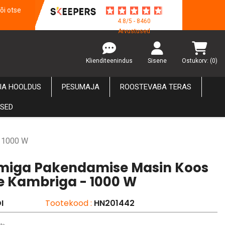
õi otse
4.8/5 - 8460
Arvustused
Klienditeenindus
Sisene
Ostukorv:
(0)
JA HOOLDUS
PESUMAJA
ROOSTEVABA TERAS
USED
- 1000 W
iga Pakendamise Masin Koos
ne Kambriga - 1000 W
I
Tootekood :
HN201442