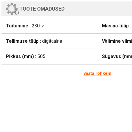
TOOTE OMADUSED
Toitumine :
230-v
Masina tüüp :
Tellimuse tüüp :
digitaalne
Välimine viimi
Pikkus (mm) :
505
Sügavus (mm)
vaata rohkem