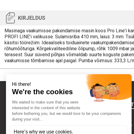
KIRJELDUS
Masinaga vaakumisse pakendamise masin koos Pro Line'i ka
PROFI LINE'i valikusse. Sulamisriba 410 mm, laius: 3 mm. Tsük
käsitsi töörežiim. Ideaalseks toiduainete vaakumpakendamisek
rõhumõõturiga. Kõrgekvaliteediline õlipump, rõhk 1009 mbar j
terasest. Suur süvend põhjas võimaldab suurte koguste paken
vaakumisse tõmbamise ajal paigal. Pumba võimsus: 333,3 L/
FOURNIRES
Õiguslik teave
Kes Me Oleme
VÕTA MEIEGA ÜHENDUST