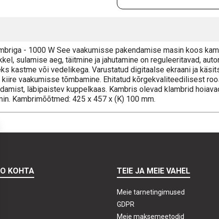
mbriga - 1000 W See vaakumisse pakendamise masin koos kamb
kel, sulamise aeg, täitmine ja jahutamine on reguleeritavad, aut
s kastme või vedelikega. Varustatud digitaalse ekraani ja käsit
a kiire vaakumisse tõmbamine. Ehitatud kõrgekvaliteedilisest ro
damist, läbipaistev kuppelkaas. Kambris olevad klambrid hoiava
min. Kambrimõõtmed: 425 x 457 x (K) 100 mm.
TO KOHTA
TEIE JA MEIE VAHEL
Meie tarnetingimused
GDPR
Meie maksemeetodid