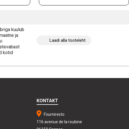
riga kuulub
omaatne ja
Laadi alla tooteleht
si
ostevabast
d kotid
KONTAKT
Fourniresto
116 avenue de la roubine