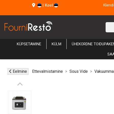
|
Keel
Kliend
KÜPSETAMINE
KÜLM
ÜHEKORDNE TOIDUPAKE
SAA
Eelmine
Ettevalmistamine
Sous Vide
Vakuumma