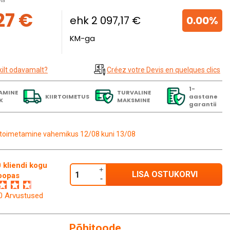
ta
27 €
ehk 2 097,17 €
0.00%
KM-ga
kilt odavamalt?
Créez votre Devis en quelques clics
1-
AMINE
TURVALINE
KIIRTOIMETUS
aastane
K
MAKSMINE
garantii
toimetamine vahemikus 12/08 kuni 13/08
 kliendi kogu
LISA OSTUKORVI
oopas
60 Arvustused
Põhitoode