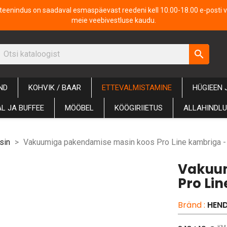
iteenindus on saadaval esmaspäevast reedeni kell 10.00-18.00 e-posti v
meie veebivestluse kaudu.
search
ND
KOHVIK / BAAR
ETTEVALMISTAMINE
HÜGIEEN 
L JA BUFFEE
MÖÖBEL
KÖÖGIRIIETUS
ALLAHINDL
sin
Vakuumiga pakendamise masin koos Pro Line kambriga 
Vakuum
Pro Li
Bränd :
HEND