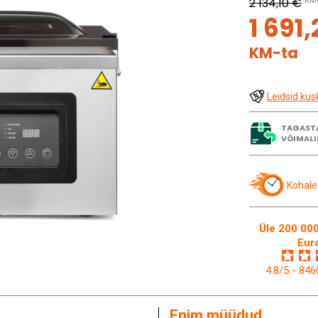
2 134,10 €
KM-
1 691,
KM-ta
Leidsid kus
TAGAST
VÕIMALI
Kohale
Üle 200 000
Eur
4.8/5 - 84
Enim müüdud