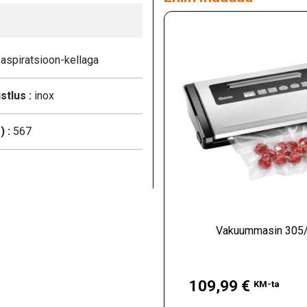
aspiratsioon-kellaga
stlus :
inox
 :
567
Vakuummasin 305
Hind
109,99 €
KM-ta