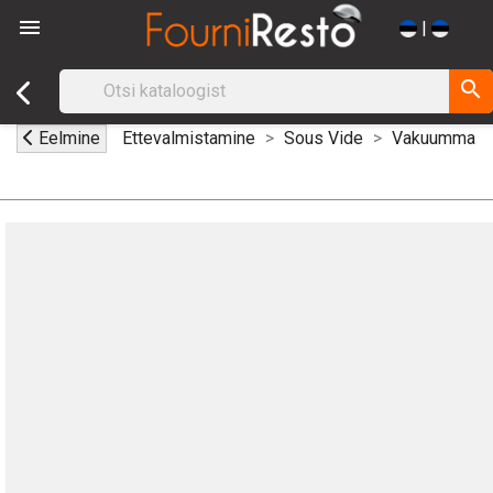

|
search
Eelmine
Ettevalmistamine
Sous Vide
Vakuummasi