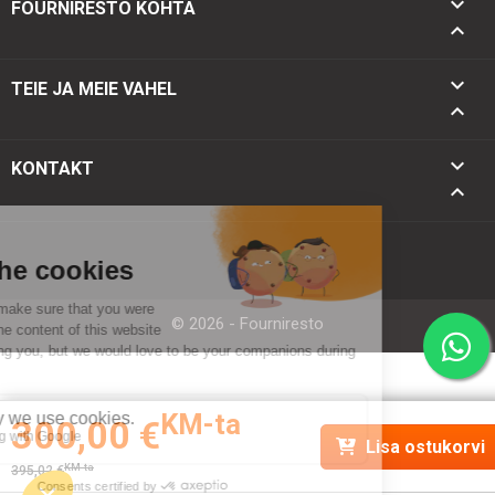

FOURNIRESTO KOHTA


TEIE JA MEIE VAHEL

keyboard_arrow_down
KONTAKT
keyboard_arrow_up
© 2026 - Fourniresto
KM-ta
300,00 €
Lisa ostukorvi
KM-ta
395,02 €