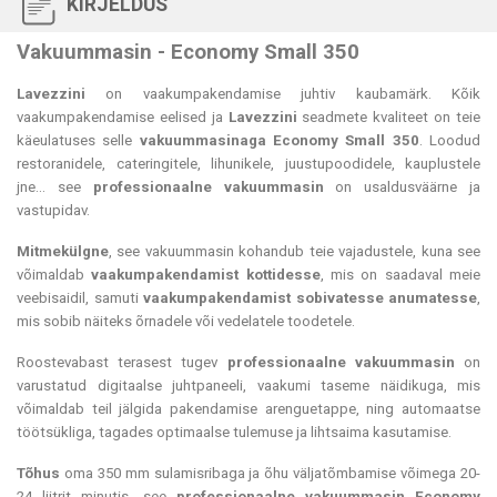
KIRJELDUS
Vakuummasin - Economy Small 350
Lavezzini
on vaakumpakendamise juhtiv kaubamärk.
Kõik
vaakumpakendamise eelised ja
Lavezzini
seadmete kvaliteet on teie
käeulatuses selle
vakuummasinaga
Economy Small 350
.
Loodud
restoranidele, cateringitele, lihunikele, juustupoodidele, kauplustele
jne... see
professionaalne vakuummasin
on usaldusväärne ja
vastupidav.
Mitmekülgne
, see vakuummasin kohandub teie vajadustele, kuna see
võimaldab
vaakumpakendamist kottidesse
, mis on saadaval meie
veebisaidil, samuti
vaakumpakendamist sobivatesse anumatesse
,
mis sobib näiteks õrnadele või vedelatele toodetele.
Roostevabast terasest tugev
professionaalne vakuummasin
on
varustatud digitaalse juhtpaneeli, vaakumi taseme näidikuga, mis
võimaldab teil jälgida pakendamise arenguetappe, ning automaatse
töötsükliga, tagades optimaalse tulemuse ja lihtsaima kasutamise.
Tõhus
oma 350 mm sulamisribaga ja õhu väljatõmbamise võimega 20-
24 liitrit minutis, see
professionaalne vakuummasin
Economy