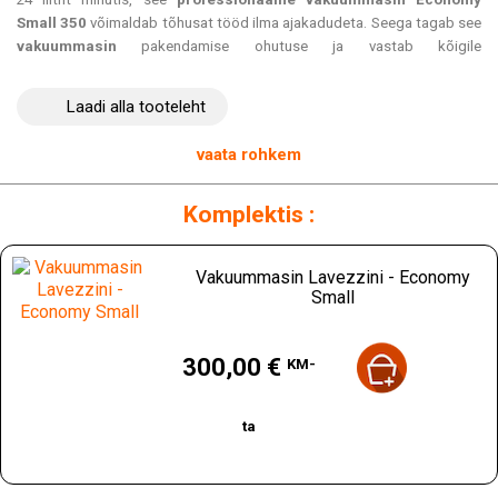
Small 350
võimaldab tõhusat tööd ilma ajakadudeta. Seega tagab see
vakuummasin
pakendamise ohutuse ja vastab kõigile
sanitaarnõuetele.
Laadi alla tooteleht
Säilitage kõik oma toodete toitainelised, maitse- ja visuaalsed
omadused vaid ühe liigutusega selle tõhusa vakuummasina abil!
vaata rohkem
Pakume teile tabelit näidiskõlblike säilitusaegadega:
Vaata siit
Komplektis :
Lisateave:
Vaakumpumba võimsus
: 20/24 L/min
Sulamisriba:
350 mm
Vakuummasin Lavezzini - Economy
Small
Mõõtmed
: L 370 x S 280 x K 170 mm
Võimsus:
250 W
Toide:
230 V
Hind
300,00 €
Kaal:
8 kg
KM-
Selle masina jaoks on vaja reljeefsete vaakumkottide.
Komplekt vaakumkonteineritega ja imemistoruga on
ta
saadaval valikuliselt ja sobib selle masinaga. (REF
LIKIT3PCS)