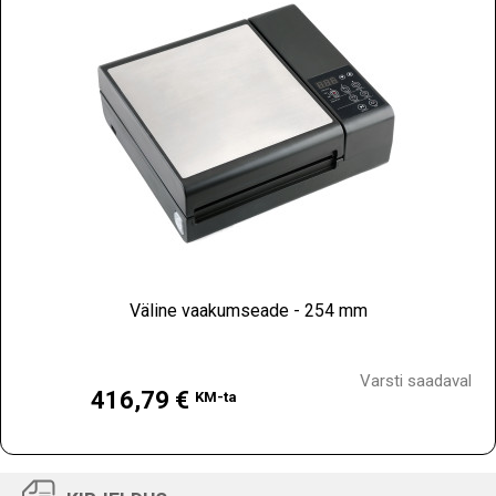
Väline vaakumseade - 254 mm
Hind
Varsti saadaval
416,79 €
KM-ta