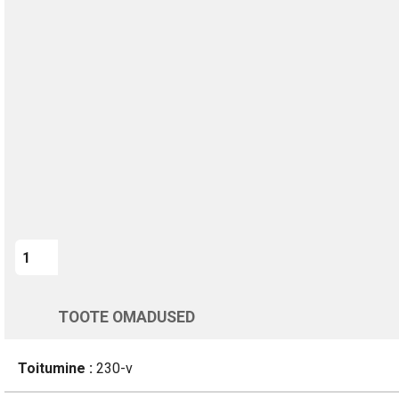
TURVALINE MAKSMINE
1-aastane garantii
Kohaletoimetamine vahemikus 13/08 kuni 14/08
Üle 200 000 kliendi kogu Euroopas
4.8/5 - 8460 Arvustused
LISA OSTUKORVI
Varsti tagasi
TOOTE OMADUSED
Toitumine :
230-v