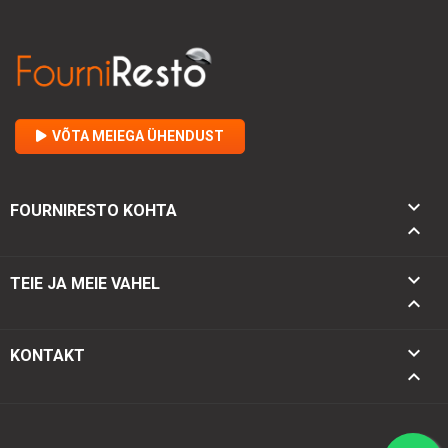
VÕTA MEIEGA ÜHENDUST

FOURNIRESTO KOHTA


TEIE JA MEIE VAHEL

keyboard_arrow_down
KONTAKT
keyboard_arrow_up