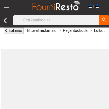

|
search
Eelmine
Ettevalmistamine
Pagaritöökoda
Lõiketer