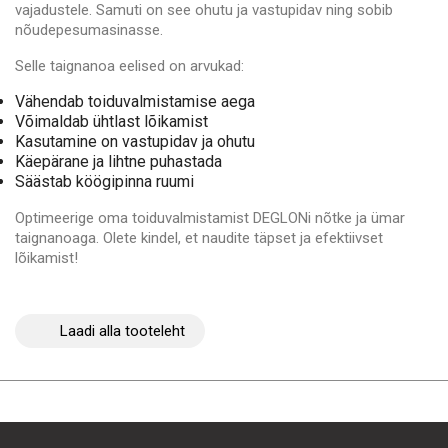
vajadustele. Samuti on see ohutu ja vastupidav ning sobib
nõudepesumasinasse.
Selle taignanoa eelised on arvukad:
Vähendab toiduvalmistamise aega
Võimaldab ühtlast lõikamist
Kasutamine on vastupidav ja ohutu
Käepärane ja lihtne puhastada
Säästab köögipinna ruumi
Optimeerige oma toiduvalmistamist DEGLONi nõtke ja ümar
taignanoaga. Olete kindel, et naudite täpset ja efektiivset
lõikamist!
Laadi alla tooteleht