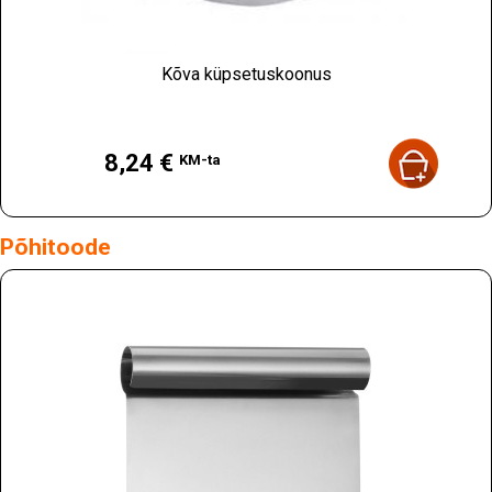
Kõva küpsetuskoonus
Hind
8,24 €
KM-ta
Põhitoode