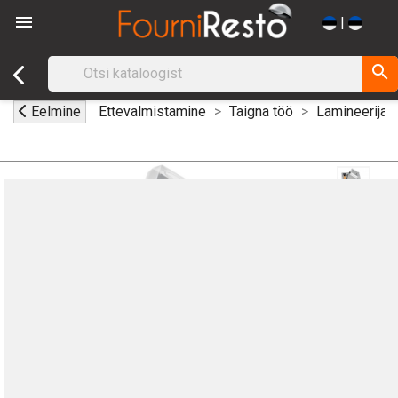

|
search
Eelmine
Ettevalmistamine
Taigna töö
Lamineerija