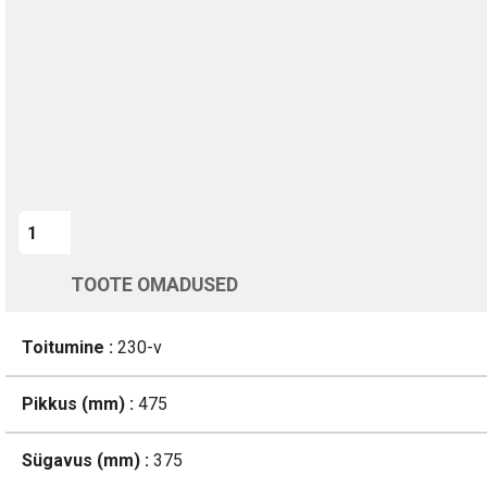
Kohaletoimetamine vahemikus 12/08 kuni 13/08
Üle 200 000 kliendi kogu Euroopas
4.8/5 - 8460 Arvustused
LISA OSTUKORVI
TOOTE OMADUSED
Toitumine :
230-v
Pikkus (mm) :
475
Sügavus (mm) :
375