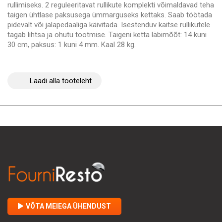
rullimiseks. 2 reguleeritavat rullikute komplekti võimaldavad teha
taigen ühtlase paksusega ümmarguseks kettaks. Saab töötada
pidevalt või jalapedaaliga käivitada. Isestenduv kaitse rullikutele
tagab lihtsa ja ohutu tootmise. Taigeni ketta läbimõõt: 14 kuni
30 cm, paksus: 1 kuni 4 mm. Kaal 28 kg.
Laadi alla tooteleht
VÕTA MEIEGA ÜHENDUST