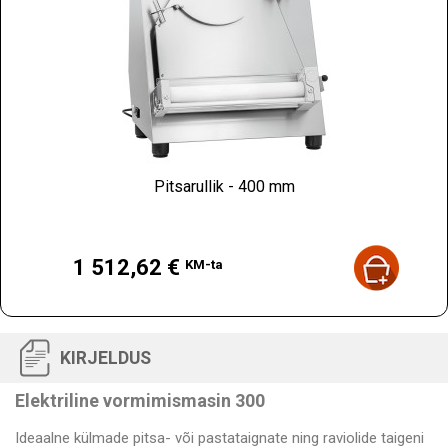
Pitsarullik - 400 mm
Hind
1 512,62 €
KM-ta
KIRJELDUS
Elektriline vormimismasin 300
Ideaalne külmade pitsa- või pastataignate ning raviolide taigeni