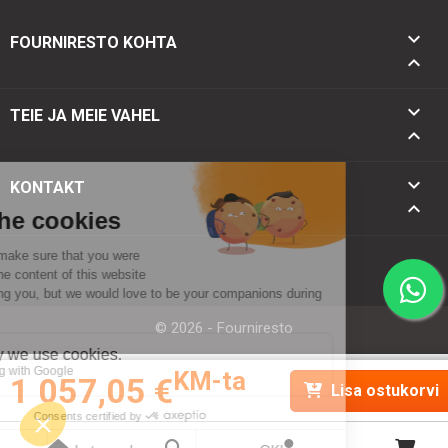

FOURNIRESTO KOHTA


TEIE JA MEIE VAHEL

keyboard_arrow_down
KONTAKT
keyboard_arrow_up
© 2026 - Fourniresto
KM-ta
1 057,05 €
Lisa ostukorvi