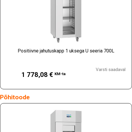
Positiivne jahutuskapp 1 uksega U seeria 700L
Hind
Varsti saadaval
1 778,08 €
KM-ta
Põhitoode