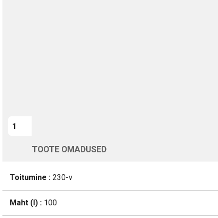
TURVALINE MAKSMINE
1-aastane garantii
Kohaletoimetamine vahemikus 11/08 kuni 12/08
Üle 200 000 kliendi kogu Euroopas
4.8/5 - 8460 Arvustused
LISA OSTUKORVI
TOOTE OMADUSED
Toitumine :
230-v
Maht (l) :
100