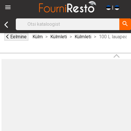

|
search
Eelmine
Külm
Külmleti
Külmleti
100 L lauapealn