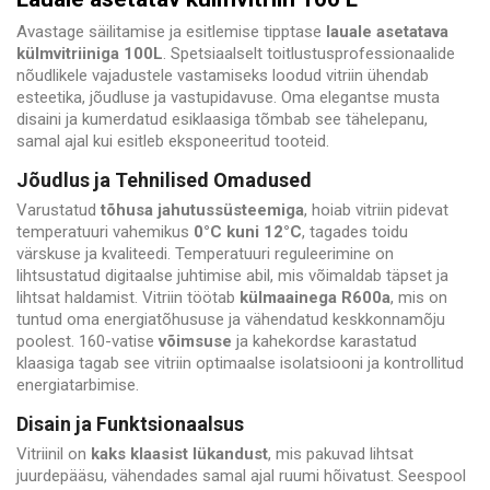
Avastage säilitamise ja esitlemise tipptase
lauale asetatava
külmvitriiniga 100L
. Spetsiaalselt toitlustusprofessionaalide
nõudlikele vajadustele vastamiseks loodud vitriin ühendab
esteetika, jõudluse ja vastupidavuse. Oma elegantse musta
disaini ja kumerdatud esiklaasiga tõmbab see tähelepanu,
samal ajal kui esitleb eksponeeritud tooteid.
Jõudlus ja Tehnilised Omadused
Varustatud
tõhusa jahutussüsteemiga
, hoiab vitriin pidevat
temperatuuri vahemikus
0°C kuni 12°C
, tagades toidu
värskuse ja kvaliteedi. Temperatuuri reguleerimine on
lihtsustatud digitaalse juhtimise abil, mis võimaldab täpset ja
lihtsat haldamist. Vitriin töötab
külmaainega R600a
, mis on
tuntud oma energiatõhususe ja vähendatud keskkonnamõju
poolest. 160-vatise
võimsuse
ja kahekordse karastatud
klaasiga tagab see vitriin optimaalse isolatsiooni ja kontrollitud
energiatarbimise.
Disain ja Funktsionaalsus
Vitriinil on
kaks klaasist lükandust
, mis pakuvad lihtsat
juurdepääsu, vähendades samal ajal ruumi hõivatust. Seespool