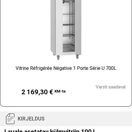
Vitrine Réfrigérée Négative 1 Porte Série U 700L
Hind
Varsti saadaval
2 169,30 €
KM-ta
KIRJELDUS
Lauale asetatav külmvitriin 100 L