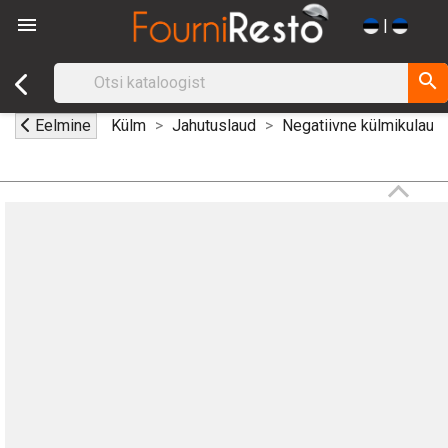

|
search
Eelmine
Külm
Jahutuslaud
Negatiivne külmikulaud