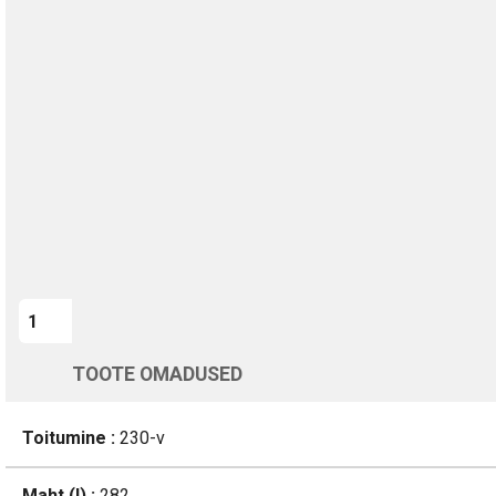
TURVALINE MAKSMINE
1-aastane garantii
Kohaletoimetamine vahemikus 12/08 kuni 13/08
Üle 200 000 kliendi kogu Euroopas
4.8/5 - 8460 Arvustused
LISA OSTUKORVI
TOOTE OMADUSED
Toitumine :
230-v
Maht (l) :
282