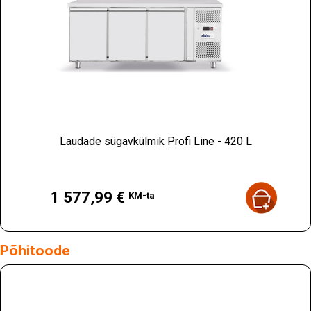
Laudade sügavkülmik Profi Line - 420 L
Hind
1 577,99 €
KM-ta
Põhitoode