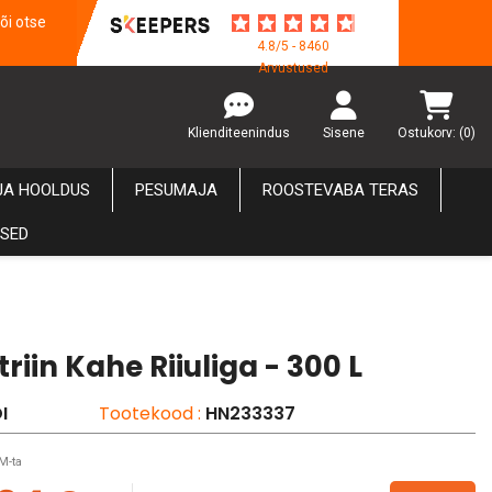
õi otse
4.8/5 - 8460
Arvustused
Klienditeenindus
Sisene
Ostukorv:
(0)
JA HOOLDUS
PESUMAJA
ROOSTEVABA TERAS
USED
riin Kahe Riiuliga - 300 L
I
Tootekood :
HN233337
M-ta