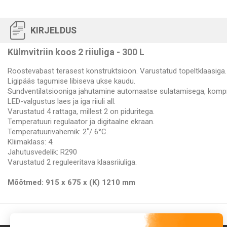
KIRJELDUS
Külmvitriin koos 2 riiuliga - 300 L
Roostevabast terasest konstruktsioon. Varustatud topeltklaasiga.
Ligipääs tagumise libiseva ukse kaudu.
Sundventilatsiooniga jahutamine automaatse sulatamisega, kompre
LED-valgustus laes ja iga riiuli all.
Varustatud 4 rattaga, millest 2 on piduritega.
Temperatuuri regulaator ja digitaalne ekraan.
Temperatuurivahemik: 2˚/ 6°C.
Kliimaklass: 4.
Jahutusvedelik: R290
Varustatud 2 reguleeritava klaasriiuliga.
Mõõtmed: 915 x 675 x (K) 1210 mm