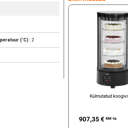
eratuur (°C) :
2
Külmutatud koogivi
Hind
907,35 €
KM-ta