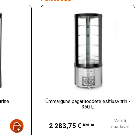
trine
Ümmargune pagaritoodete esitlusvitrin -
360 L
Hind
Varsti
2 283,75 €
KM-ta
saadaval