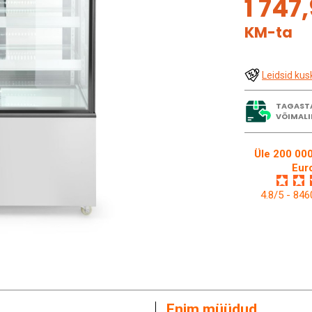
1 747
KM-ta
Leidsid kus
TAGAST
VÕIMALI
Üle 200 000
Eur
4.8/5 - 84
Enim müüdud