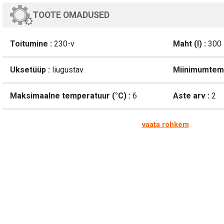
TOOTE OMADUSED
Toitumine :
230-v
Maht (l) :
300
Uksetüüp :
liugustav
Miinimumtemp
Maksimaalne temperatuur (°C) :
6
Aste arv :
2
vaata rohkem