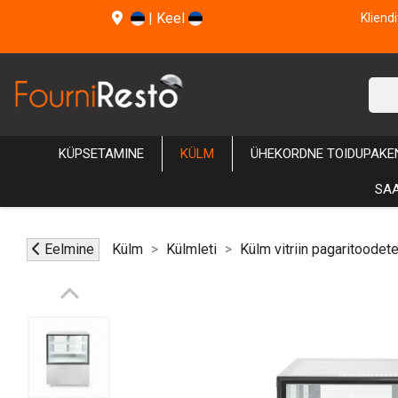
|
Keel
Kliend
KÜPSETAMINE
KÜLM
ÜHEKORDNE TOIDUPAKE
SAA
Eelmine
Külm
Külmleti
Külm vitriin pagaritoodet