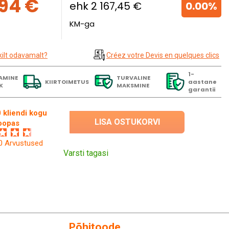
,94 €
ehk 2 167,45 €
0.00%
KM-ga
kilt odavamalt?
Créez votre Devis en quelques clics
1-
AMINE
TURVALINE
KIIRTOIMETUS
aastane
K
MAKSMINE
garantii
 kliendi kogu
LISA OSTUKORVI
oopas
60 Arvustused
Varsti tagasi
Põhitoode