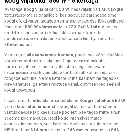
Köögiviljalõikur 550 W - 5 kettaga
Avastage
Köögiviljalõikur 550 W
, hädavajalik varustus kõigile
toitlustusprofessionaalidele, kes soovivad parandada oma
köögi efektiivsust, tagades samal ajal erakordse lõikekvaliteedi.
Tänu oma
550 W võimsusele
ja
220-240 V toitele
on see
mudel loodud vastama kõige aktiivsemate köökide
nõudmistele, võimaldades koostisosade kiiret ja vaevatut
ettevalmistust.
Varustatud
viie vahetatava kettaga
, pakub see köögiviljalõikur
võrreldamatut mitmekülgsust. Olgu tegemist salatite,
garneeringute või lisandite valmistamisega, erinevate
lõikamisviiside valik võimaldab teil täielikult kohandada oma
roogade esitluse. Nende ketaste lihtne kasutamine tagab ka
kiire vahetuse iga ettevalmistuse vahel, optimeerides seeläbi
köögi töövoogu.
Lisaks oma tehnilistele omadustele on
Köögiviljalõikur 550 W
valmistatud
alumiiniumist
, materjalist, mis on tuntud oma
vastupidavuse ja pikaealisuse poolest. See tagab mitte ainult
seadme pikema eluea, isegi kõige intensiivsemates
kasutustingimustes, vaid ka lihtsa hoolduse ja puhastamise.
Mõõtmetega
614 mm
pikkuses,
246 mm
sügavuses ja
546