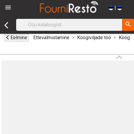

|
search
Eelmine
Ettevalmistamine
Köögiviljade töö
Köögivi