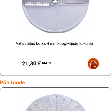
Vahustatud ketas 4 mm köögiviljade lõikurile...
Hind
21,30 €
KM-ta
Põhitoode