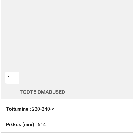
TURVALINE MAKSMINE
1-aastane garantii
Kohaletoimetamine vahemikus 12/08 kuni 13/08
Üle 200 000 kliendi kogu Euroopas
4.8/5 - 8460 Arvustused
LISA OSTUKORVI
TOOTE OMADUSED
Toitumine :
220-240-v
Pikkus (mm) :
614