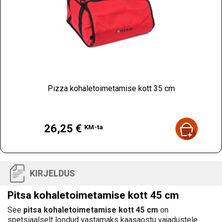
Pizza kohaletoimetamise kott 35 cm
Hind
26,25 €
KM-ta
KIRJELDUS
Pitsa kohaletoimetamise kott 45 cm
See
pitsa kohaletoimetamise kott
45 cm
on
spetsiaalselt loodud vastamaks kaasaostu vajadustele.