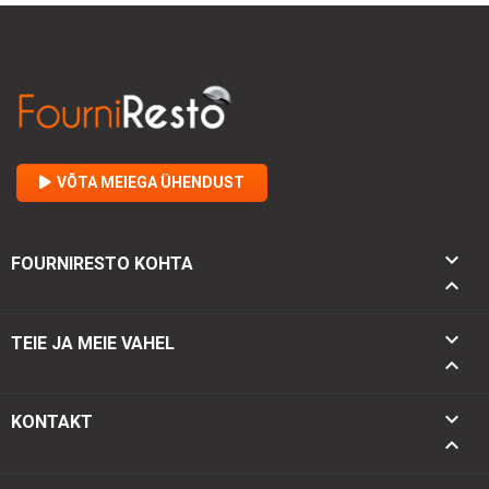
VÕTA MEIEGA ÜHENDUST

FOURNIRESTO KOHTA


TEIE JA MEIE VAHEL

keyboard_arrow_down
KONTAKT
keyboard_arrow_up