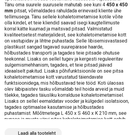
Tänu oma suurele suurusele mahutab see kuni 4
450 x 450
mm
pitsat, võimaldades rahuldada erinevaid kliente ühe
tellimusega. Tänu sellele kohaletoimetamise kotile võite
olla kindel, et teie kliendid saavad isegi kaugtellimuste
korral kätte kuumad ja maitsvad pitsad. Valmistatud
kvaliteetsetest materjalidest, see kohaletoimetamise kott
on vastupidav ja lihtne puhastada. Selle libisemisvastased
plastikust sangad tagavad suurepärase haarde,
hõlbustades transporti ja tagades teie pitsade ohutuse
teekonnal. Lisaks on sellel tugev ja kergesti reguleeritav
sulgemismehhanism, tagades, et teie pitsad jäävad
ideaalselt pakitud. Lisaks põhifunktsioonile on see pitsa
kohaletoimetamise kott varustatud täiendavate
funktsioonidega, mis hõlbustavad teie tööd. Koti ülaosas
olev läbipaistev tasku võimaldab teil hoida arveid ja muid
tšekke, tagades täiusliku korralduse kohaletoimetamisel.
Lisaks on sellel eemaldatav vooder ja külgedel isolatsioon,
tagades optimaalse kasutamise ja hõlbustades
puhastamist. Mõõtmetega L 450 x S 460 x K 210 mm, see
punase ja musta värvi pitsa kohaletoimetamise kott sobib
ideaalselt teie kohaletoimetamistegevusega. Ärge jätke
kasutamata võimalust varustada end selle hädavajaliku
Laadi alla tooteleht