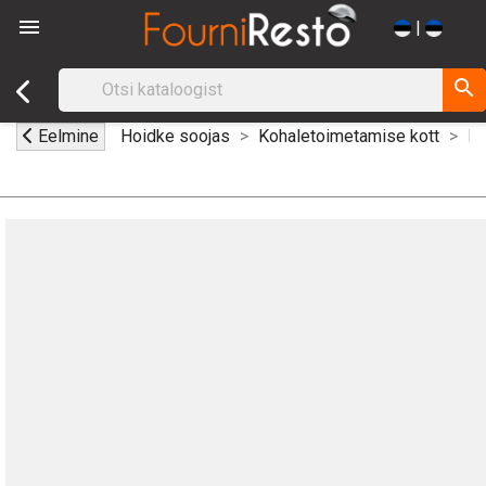

|
search
Eelmine
Hoidke soojas
Kohaletoimetamise kott
Pi