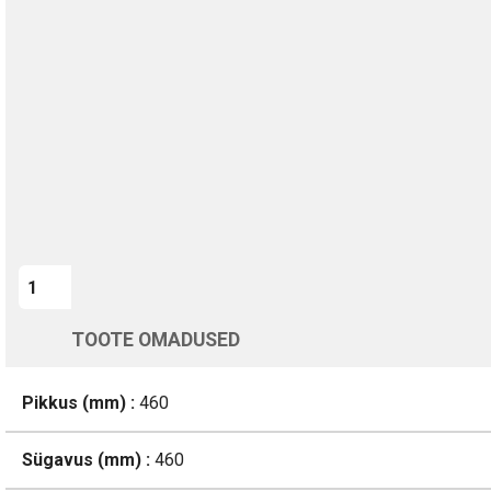
TURVALINE MAKSMINE
1-aastane garantii
Kohaletoimetamine vahemikus 12/08 kuni 13/08
Üle 200 000 kliendi kogu Euroopas
4.8/5 - 8460 Arvustused
LISA OSTUKORVI
TOOTE OMADUSED
Pikkus (mm) :
460
Sügavus (mm) :
460