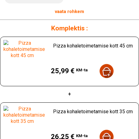
kaasaostuks. Hoidke oma pitsad kuumad ja maitsvad selle
professionaalse kvaliteediga kohaletoimetamise kotiga.
vaata rohkem
Toimetage oma pitsad professionaalselt ja tagage oma
klientide rahulolu, soetades kohe see
pitsa
kohaletoimetamise kott 45 cm
brändilt
HENDI
. Veenduge
Komplektis :
alati, et pakute kvaliteetseid pitsasid, isegi
kohaletoimetamise korral!
Pizza kohaletoimetamise kott 45 cm
Hind
25,99 €
KM-ta
+
Pizza kohaletoimetamise kott 35 cm
Hind
26,25 €
KM-ta