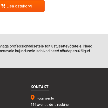
Lisa ostukorvi
naga professionaalsetele toitlustusettevõtetele. Need
e vastavale kujundusele sobivad need nõudepesukäigud
KONTAKT
Fourniresto
116 avenue de la roubine