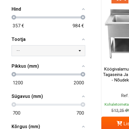
Hind
357
€
984
€
Tootja
Pikkus (mm)
Köögivalamu
Tagaseina Ja 
- Nõudek
1200
2000
Ref.
Sügavus (mm)
Kohaletoimeta
k
512,25 €
700
700
Li
Kõrgus (mm)