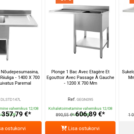
 Nõudepesumasina,
Plonge 1 Bac Avec Etagère Et
Sukel
Riiuliga - 1400 X 700
Egouttoir Avec Passage À Gauche
Mm
uivatus Paremal
- 1200 X 700 Mm
Ref.
DLSTD147L
GEGN095
mine vahemikus 12/08
Kohaletoimetamine vahemikus 12/08
357,79 €*
606,89 €*
uni 13/08
kuni 13/08
*
890,55 €*
1 0
sa ostukorvi
Lisa ostukorvi