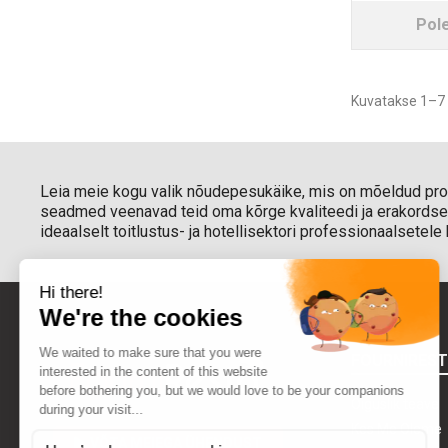
Pol
Kuvatakse 1–7 
Leia meie kogu valik nõudepesukäike, mis on mõeldud prof
seadmed veenavad teid oma kõrge kvaliteedi ja erakordsel
ideaalselt toitlustus- ja hotellisektori professionaalsetele
FOURNIRES
Õiguslik teave
Kes Me Oleme
VÕTA MEIEGA ÜHENDUST