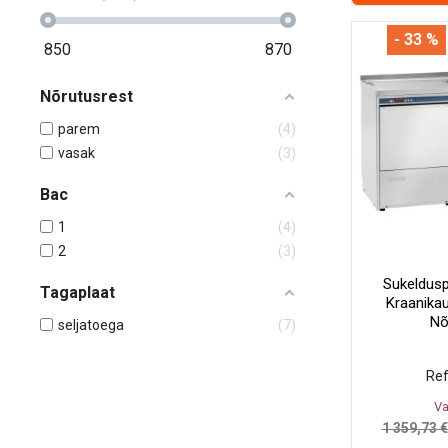
- 33 %
850
870
Nõrutusrest
parem
4
vasak
3
Bac
1
4
2
3
Sukeldusp
Tagaplaat
Kraanika
Nõ
seljatoega
7
Ref
Va
1 359,73 €