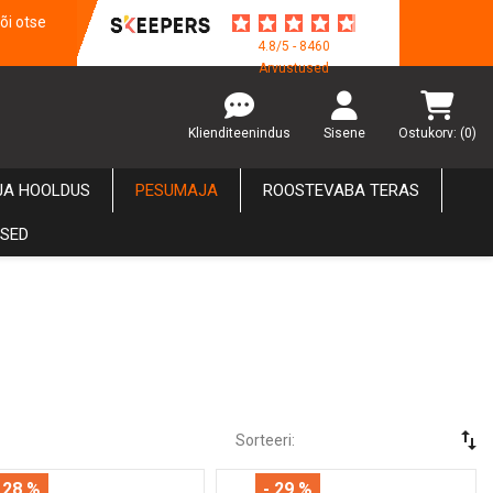
õi otse
4.8/5 - 8460
Arvustused
Klienditeenindus
Sisene
Ostukorv:
(0)
JA HOOLDUS
PESUMAJA
ROOSTEVABA TERAS
USED
swap_vert
Sorteeri:
 28 %
- 29 %