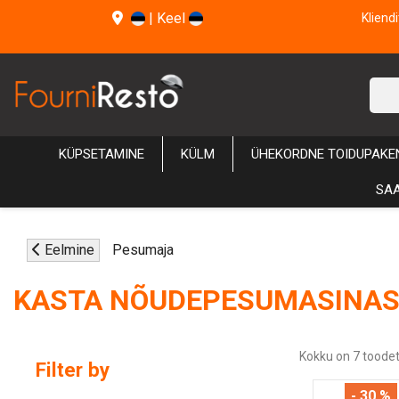
|
Keel
Kliend
KÜPSETAMINE
KÜLM
ÜHEKORDNE TOIDUPAKE
SAA
Eelmine
Pesumaja
KASTA NÕUDEPESUMASINAS
Kokku on 7 toodet
Filter by
- 30 %