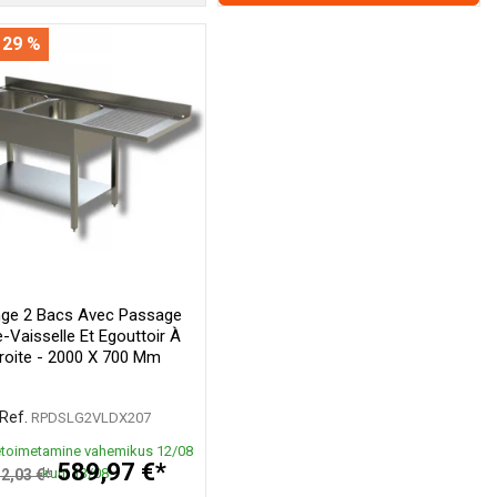
 29 %
nge 2 Bacs Avec Passage
-Vaisselle Et Egouttoir À
roite - 2000 X 700 Mm
Ref.
RPDSLG2VLDX207
toimetamine vahemikus 12/08
589,97 €*
kuni 13/08
2,03 €*