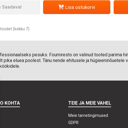
e Saadaval
Lisa ostukorvi
toodet (kokku 7)
essionaalseks pesuks. Fourniresto on valinud tooted parima hin
t pika eluea poolest. Tänu nende ehitusele ja hügieeninõuetel
 köökidele.
TO KOHTA
TEIE JA MEIE VAHEL
Meie tarnetingimused
GDPR