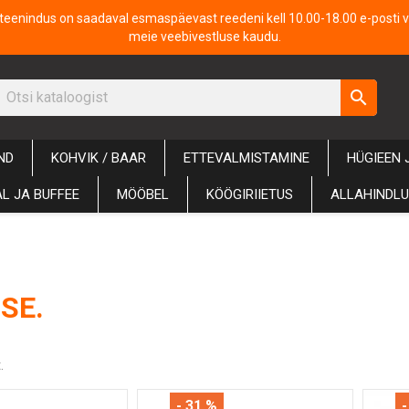
iteenindus on saadaval esmaspäevast reedeni kell 10.00-18.00 e-posti v
meie veebivestluse kaudu.
search
ND
KOHVIK / BAAR
ETTEVALMISTAMINE
HÜGIEEN 
L JA BUFFEE
MÖÖBEL
KÖÖGIRIIETUS
ALLAHINDL
SE.
.
- 31 %
-