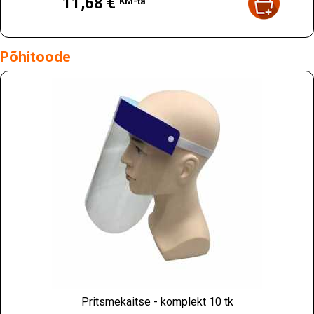
11,68 €
KM-ta
Põhitoode
Pritsmekaitse - komplekt 10 tk