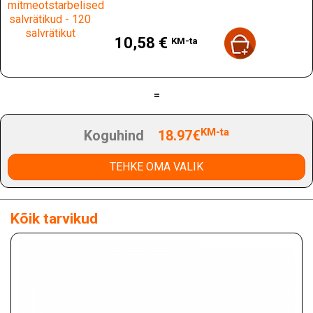
Hind
10,58 €
KM-ta
=
KM-ta
Koguhind
18.97€
TEHKE OMA VALIK
Kõik tarvikud