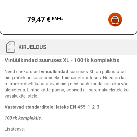
Hind
79,47 €
KM-ta
KIRJELDUS
Vinüülkindad suuruses XL - 100 tk komplektis
Need ühekordsed
vinüülkindad
suuruses XL on pulbristatud
ning mõeldud kasutamiseks toiduainetööstuses. Need on ka
mitmekordselt kasutatavad ning neid saab kanda kas üksi või
üleriietena. Lihtne kätte panna, sobivad nii paremakäelistele kui
vasakukäelistele.
Vastavad standarditele: lateks EN 455-1-2-3.
100 tk komplektis.
Lisateave: