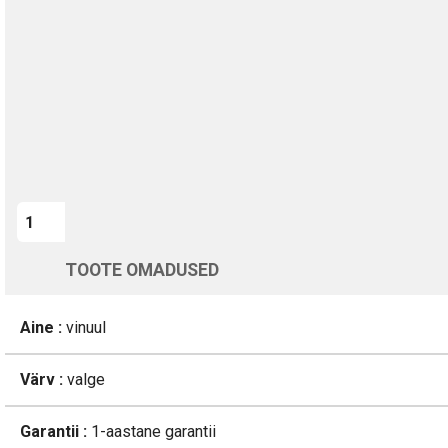
Kohaletoimetamine vahemikus 12/08 kuni 13/08
Üle 200 000 kliendi kogu Euroopas
4.8/5 - 8460 Arvustused
LISA OSTUKORVI
TOOTE OMADUSED
Aine :
vinuul
Värv :
valge
Garantii :
1-aastane garantii