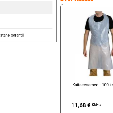
stane garantii
Kaitseesemed - 100 k
Hind
11,68 €
KM-ta