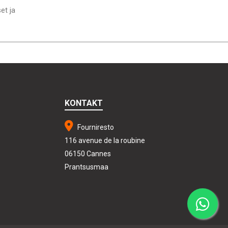
et ja
KONTAKT
Fourniresto
116 avenue de la roubine
06150 Cannes
Prantsusmaa