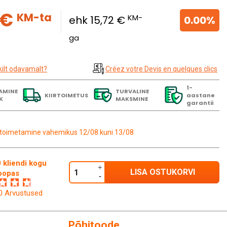
 €
KM-ta
KM-
ehk 15,72 €
0.00%
ga
kilt odavamalt?
Créez votre Devis en quelques clics
1-
AMINE
TURVALINE
KIIRTOIMETUS
aastane
K
MAKSMINE
garantii
toimetamine vahemikus 12/08 kuni 13/08
 kliendi kogu
LISA OSTUKORVI
oopas
60 Arvustused
Põhitoode