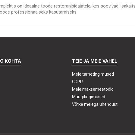
plektis on ideaalne toode restoranipidajatele, kes soovivad lisakaits
k toode professionaalseks kasutamiseks.
TO KOHTA
TEIE JA MEIE VAHEL
Meie tarnetingimused
GDPR
Meie maksemeetodid
Müügitingimused
Võtke meiega ühendust