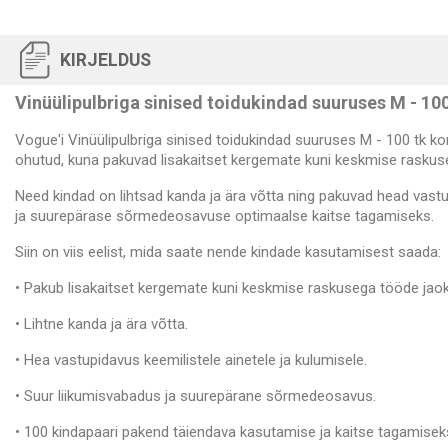
KIRJELDUS
Vinüülipulbriga sinised toidukindad suuruses M - 10
Vogue'i Vinüülipulbriga sinised toidukindad suuruses M - 100 tk ko
ohutud, kuna pakuvad lisakaitset kergemate kuni keskmise raskuseg
Need kindad on lihtsad kanda ja ära võtta ning pakuvad head vastu
ja suurepärase sõrmedeosavuse optimaalse kaitse tagamiseks.
Siin on viis eelist, mida saate nende kindade kasutamisest saada:
• Pakub lisakaitset kergemate kuni keskmise raskusega tööde jaok
• Lihtne kanda ja ära võtta.
• Hea vastupidavus keemilistele ainetele ja kulumisele.
• Suur liikumisvabadus ja suurepärane sõrmedeosavus.
• 100 kindapaari pakend täiendava kasutamise ja kaitse tagamisek