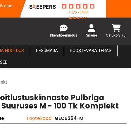
õi otse
4.8/5 - 8460
Arvustused
Klienditeenindus
Sisene
Ostukorv:
(0)
JA HOOLDUS
PESUMAJA
ROOSTEVABA TERAS
USED
lekt
oitlustuskinnaste Pulbriga
d Suuruses M - 100 Tk Komplekt
ue
Tootekood :
GECB254-M