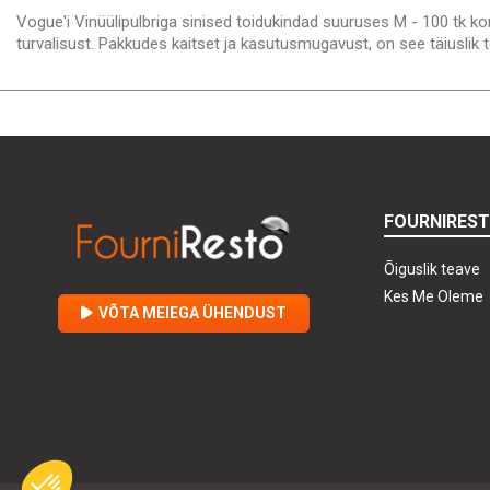
Vogue'i Vinüülipulbriga sinised toidukindad suuruses M - 100 tk kom
turvalisust. Pakkudes kaitset ja kasutusmugavust, on see täiusli
FOURNIRES
Õiguslik teave
Kes Me Oleme
VÕTA MEIEGA ÜHENDUST