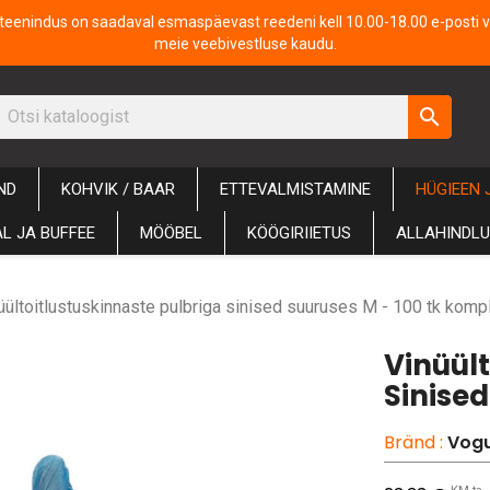
iteenindus on saadaval esmaspäevast reedeni kell 10.00-18.00 e-posti v
meie veebivestluse kaudu.
search
ND
KOHVIK / BAAR
ETTEVALMISTAMINE
HÜGIEEN 
L JA BUFFEE
MÖÖBEL
KÖÖGIRIIETUS
ALLAHINDL
üültoitlustuskinnaste pulbriga sinised suuruses M - 100 tk komp
Vinüült
Sinise
Bränd :
Vog