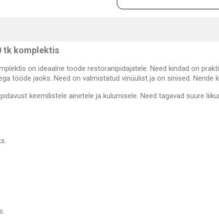
0 tk komplektis
mplektis on ideaalne toode restoranipidajatele. Need kindad on praktil
a tööde jaoks. Need on valmistatud vinüülist ja on sinised. Nende k
pidavust keemilistele ainetele ja kulumisele. Need tagavad suure lii
s.
s.