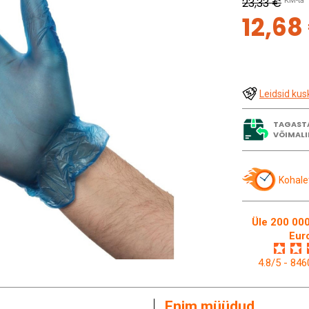
23,33 €
KM-ta
12,68
Leidsid kus
TAGAST
VÕIMALI
Kohale
Üle 200 000
Eur
4.8/5 - 84
Enim müüdud