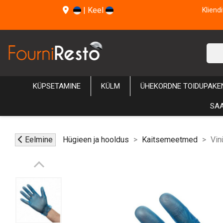
|
Keel
Kliend
KÜPSETAMINE
KÜLM
ÜHEKORDNE TOIDUPAKE
SAA
Eelmine
Hügieen ja hooldus
Kaitsemeetmed
Vin