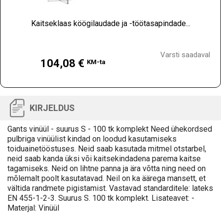
Kaitseklaas köögilaudade ja -töötasapindade...
Hind
Varsti saadaval
104,08 €
KM-ta
KIRJELDUS
Gants vinüül - suurus S - 100 tk komplekt Need ühekordsed
pulbriga vinüülist kindad on loodud kasutamiseks
toiduainetööstuses. Neid saab kasutada mitmel otstarbel,
neid saab kanda üksi või kaitsekindadena parema kaitse
tagamiseks. Neid on lihtne panna ja ära võtta ning need on
mõlemalt poolt kasutatavad. Neil on ka äärega mansett, et
vältida randmete pigistamist. Vastavad standarditele: lateks
EN 455-1-2-3. Suurus S. 100 tk komplekt. Lisateavet: -
Materjal: Vinüül