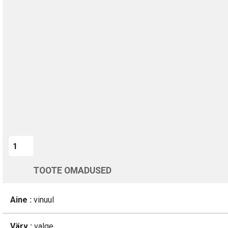
TURVALINE MAKSMINE
1-aastane garantii
Kohaletoimetamine vahemikus 12/08 kuni 13/08
Üle 200 000 kliendi kogu Euroopas
4.8/5 - 8460 Arvustused
LISA OSTUKORVI
TOOTE OMADUSED
Aine :
vinuul
Värv :
valge