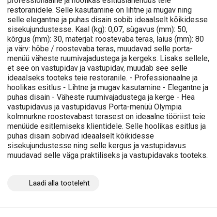
professionaalne ja hoolikas esitluslahendus teie
restoranidele. Selle kasutamine on lihtne ja mugav ning
selle elegantne ja puhas disain sobib ideaalselt kõikidesse
sisekujundustesse. Kaal (kg): 0,07, sügavus (mm): 50,
kõrgus (mm): 30, materjal: roostevaba teras, laius (mm): 80
ja värv: hõbe / roostevaba teras, muudavad selle porta-
menüü väheste ruumivajadustega ja kergeks. Lisaks sellele,
et see on vastupidav ja vastupidav, muudab see selle
ideaalseks tooteks teie restoranile. - Professionaalne ja
hoolikas esitlus - Lihtne ja mugav kasutamine - Elegantne ja
puhas disain - Väheste ruumivajadustega ja kerge - Hea
vastupidavus ja vastupidavus Porta-menüü Olympia
kolmnurkne roostevabast terasest on ideaalne tööriist teie
menüüde esitlemiseks klientidele. Selle hoolikas esitlus ja
puhas disain sobivad ideaalselt kõikidesse
sisekujundustesse ning selle kergus ja vastupidavus
muudavad selle väga praktiliseks ja vastupidavaks tooteks.
Laadi alla tooteleht