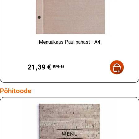
Menüükaas Paul nahast - A4
Hind
21,39 €
KM-ta
Põhitoode