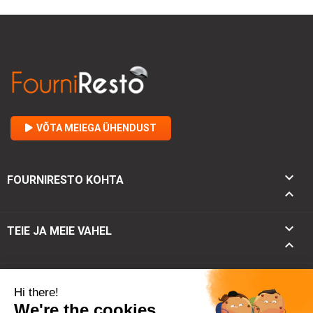
VÕTA MEIEGA ÜHENDUST

FOURNIRESTO KOHTA


TEIE JA MEIE VAHEL

keyboard_arrow_down
KONTAKT
keyboard_arrow_up