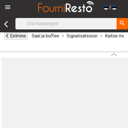

|
search
Eelmine
Saal ja buffee
Signalisatsioon
Kaitse men