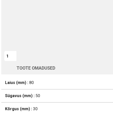
Kohaletoimetamine vahemikus 11/08 kuni 12/08
Üle 200 000 kliendi kogu Euroopas
4.8/5 - 8460 Arvustused
LISA OSTUKORVI
TOOTE OMADUSED
Laius (mm) :
80
Sügavus (mm) :
50
Kõrgus (mm) :
30