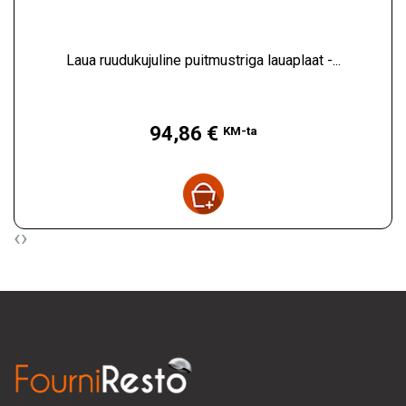
Laua ruudukujuline puitmustriga lauaplaat -...
Hind
94,86 €
KM-ta
‹
›