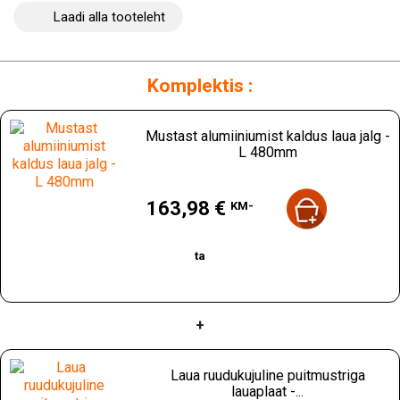
Laadi alla tooteleht
Komplektis :
Mustast alumiiniumist kaldus laua jalg -
L 480mm
Hind
163,98 €
KM-
ta
+
Laua ruudukujuline puitmustriga
lauaplaat -...