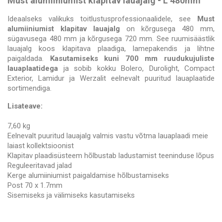
Must alumiiniumist klapitav lauajalg - L 480mm
Ideaalseks valikuks toitlustusprofessionaalidele, see
Must
alumiiniumist klapitav lauajalg
on kõrgusega 480 mm,
sügavusega 480 mm ja kõrgusega 720 mm. See ruumisäästlik
lauajalg koos klapitava plaadiga, lamepakendis ja lihtne
paigaldada.
Kasutamiseks kuni 700 mm ruudukujuliste
lauaplaatidega
ja sobib kokku Bolero, Durolight, Compact
Exterior, Lamidur ja Werzalit eelnevalt puuritud lauaplaatide
sortimendiga.
Lisateave:
7,60 kg
Eelnevalt puuritud lauajalg valmis vastu võtma lauaplaadi meie
laiast kollektsioonist
Klapitav plaadisüsteem hõlbustab ladustamist teeninduse lõpus
Reguleeritavad jalad
Kerge alumiiniumist paigaldamise hõlbustamiseks
Post 70 x 1.7mm
Sisemiseks ja välimiseks kasutamiseks