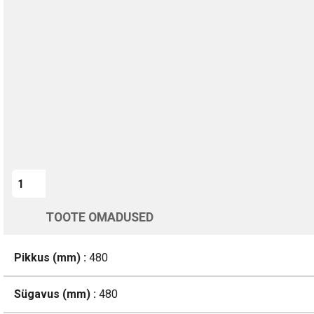
TURVALINE MAKSMINE
1-aastane garantii
Kohaletoimetamine vahemikus 12/08 kuni 13/08
Üle 200 000 kliendi kogu Euroopas
4.8/5 - 8460 Arvustused
LISA OSTUKORVI
TOOTE OMADUSED
Pikkus (mm) :
480
Sügavus (mm) :
480