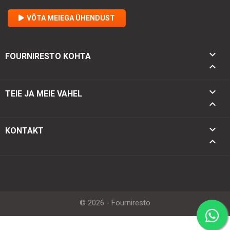
VÕTA MEIEGA ÜHENDUST

FOURNIRESTO KOHTA


TEIE JA MEIE VAHEL

keyboard_arrow_down
KONTAKT
keyboard_arrow_up
© 2026 - Fourniresto