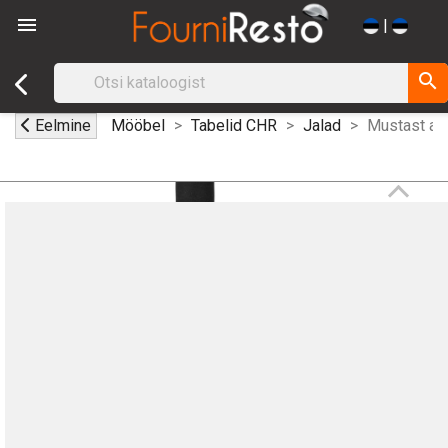

|
search
Eelmine
Mööbel
Tabelid CHR
Jalad
Mustast alu