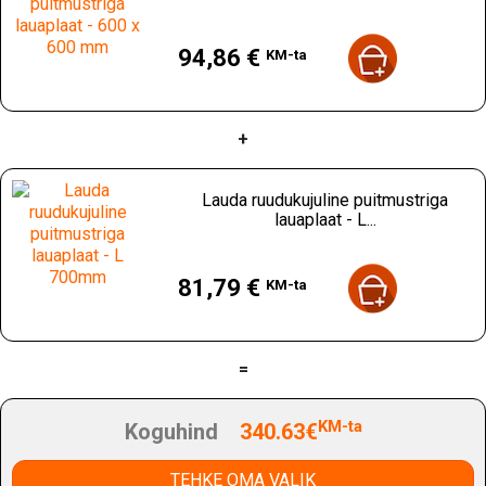
Hind
94,86 €
KM-ta
+
Lauda ruudukujuline puitmustriga
lauaplaat - L...
Hind
81,79 €
KM-ta
=
KM-ta
Koguhind
340.63€
TEHKE OMA VALIK