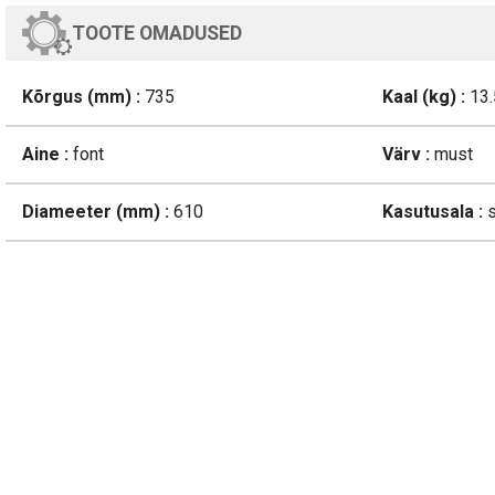
TOOTE OMADUSED
Kõrgus (mm) :
735
Kaal (kg) :
13.
Aine :
font
Värv :
must
Diameeter (mm) :
610
Kasutusala :
s