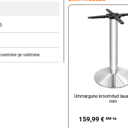
5
isemine-ja-valimine
Ümmargune kroomitud laua 
mm
Hind
159,99 €
KM-ta