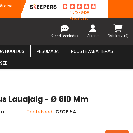
õi otse
4.8/5 - 8460
Arvustused
Klienditeenindus
Sisene
Ostukorv:
(0)
JA HOOLDUS
PESUMAJA
ROOSTEVABA TERAS
USED
us Lauajalg - Ø 610 Mm
ro
Tootekood :
GECE154