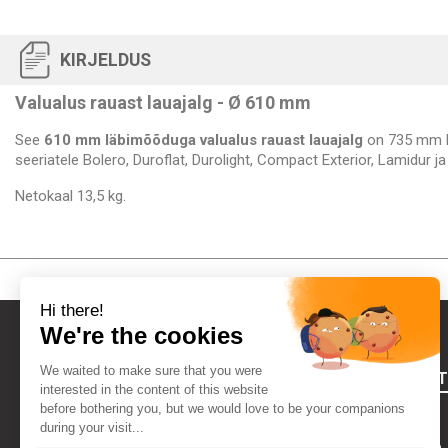
KIRJELDUS
Valualus rauast lauajalg - Ø 610 mm
See
610 mm läbimõõduga valualus rauast lauajalg
on 735 mm kõ
seeriatele Bolero, Duroflat, Durolight, Compact Exterior, Lamidur ja
Netokaal 13,5 kg.
FOURNIRES
Õiguslik teave
Kes Me Oleme