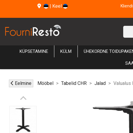
|
Keel
Kliend
KÜPSETAMINE
KÜLM
ÜHEKORDNE TOIDUPAKE
SAA
Eelmine
Mööbel
Tabelid CHR
Jalad
Valualus 