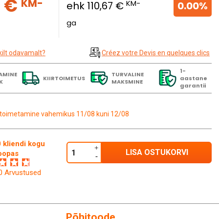
5 €
KM-
KM-
ehk 110,67 €
0.00%
ga
kilt odavamalt?
Créez votre Devis en quelques clics
1-
AMINE
TURVALINE
KIIRTOIMETUS
aastane
K
MAKSMINE
garantii
toimetamine vahemikus 11/08 kuni 12/08
 kliendi kogu
LISA OSTUKORVI
oopas
60 Arvustused
Põhitoode