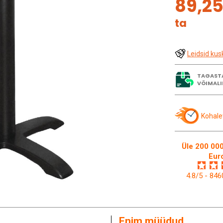
89,2
ta
Leidsid kus
TAGAST
VÕIMALI
Kohale
Üle 200 000
Eur
4.8/5 - 84
Enim müüdud