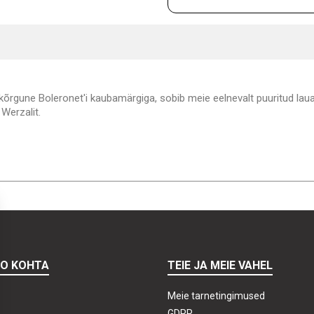
rgune Boleronet'i kaubamärgiga, sobib meie eelnevalt puuritud laua
 Werzalit.
TO KOHTA
TEIE JA MEIE VAHEL
Meie tarnetingimused
GDPR