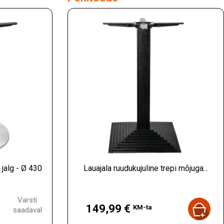
jalg - Ø 430
Lauajala ruudukujuline trepi mõjuga...
Hind
Varsti
149,99 €
KM-ta
saadaval