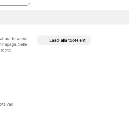
vabast terasest
Laadi alla tooteleht
minapaga. Selle
 toote.
 otsivad