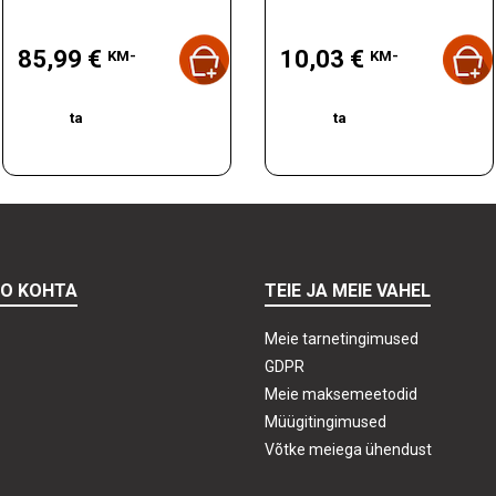
Hind
Hind
85,99 €
10,03 €
KM-
KM-
ta
ta
TO KOHTA
TEIE JA MEIE VAHEL
Meie tarnetingimused
GDPR
Meie maksemeetodid
Müügitingimused
Võtke meiega ühendust