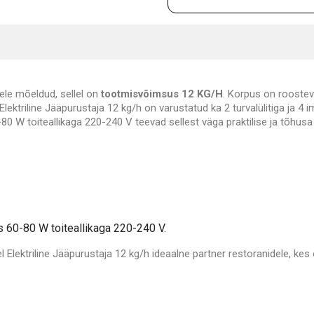
ele mõeldud, sellel on
tootmisvõimsus 12 KG/H
. Korpus on rooste
lektriline Jääpurustaja 12 kg/h on varustatud ka 2 turvalülitiga ja 4 i
W toiteallikaga 220-240 V teevad sellest väga praktilise ja tõhusa
60-80 W toiteallikaga 220-240 V.
Elektriline Jääpurustaja 12 kg/h ideaalne partner restoranidele, kes