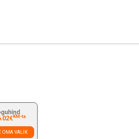
guhind
KM-ta
6.02€
 OMA VALIK