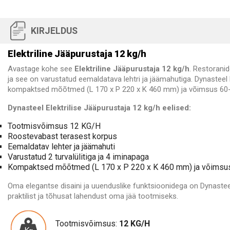
KIRJELDUS
Elektriline Jääpurustaja 12 kg/h
Avastage kohe see
Elektriline Jääpurustaja 12 kg/h
. Restoranid
ja see on varustatud eemaldatava lehtri ja jäämahutiga. Dynasteel E
kompaktsed mõõtmed (L 170 x P 220 x K 460 mm) ja võimsus 60-80 
Dynasteel Elektrilise Jääpurustaja 12 kg/h eelised:
Tootmisvõimsus 12 KG/H
Roostevabast terasest korpus
Eemaldatav lehter ja jäämahuti
Varustatud 2 turvalülitiga ja 4 iminapaga
Kompaktsed mõõtmed (L 170 x P 220 x K 460 mm) ja võimsus 
Oma elegantse disaini ja uuenduslike funktsioonidega on Dynasteel 
praktilist ja tõhusat lahendust oma jää tootmiseks.
Tootmisvõimsus:
12 KG/H