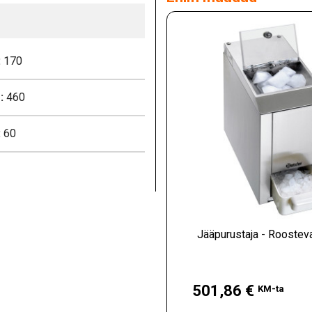
:
170
:
460
:
60
Jääpurustaja - Roostev
Hind
501,86 €
KM-ta