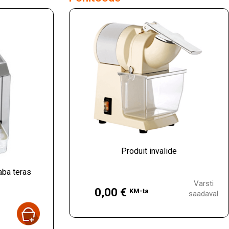
Produit invalide
aba teras
Hind
Varsti
0,00 €
KM-ta
saadaval