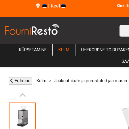
|
Keel
Kliend
KÜPSETAMINE
KÜLM
ÜHEKORDNE TOIDUPAKE
SAA
Eelmine
Külm
Jääkuubikute ja purustatud jää masin