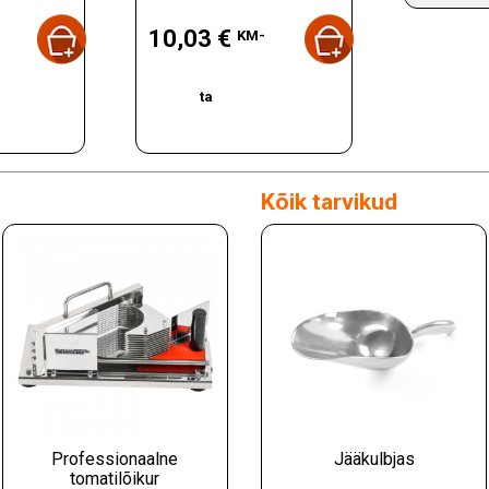
Hind
10,03 €
KM-
ta
Kõik tarvikud
Professionaalne
Jääkulbjas
tomatilõikur