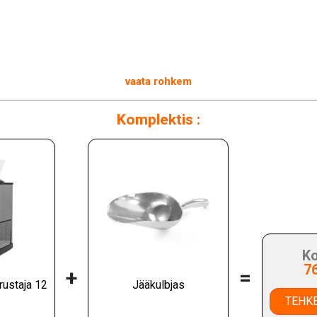
ikutele.
vaata rohkem
Komplektis :
Ko
7
+
=
urustaja 12
Jääkulbjas
TEHKE