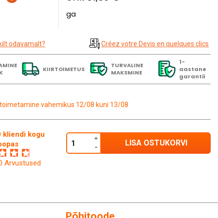
ga
kilt odavamalt?
Créez votre Devis en quelques clics
1-
AMINE
TURVALINE
KIIRTOIMETUS
aastane
K
MAKSMINE
garantii
toimetamine vahemikus 12/08 kuni 13/08
 kliendi kogu
LISA OSTUKORVI
oopas
60 Arvustused
Põhitoode