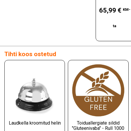
Hind
65,99 €
KM-
ta
Tihti koos ostetud
Laudkella kroomitud helin
Toiduallergiate sildid
"Gluteenivaba" - Rull 1000