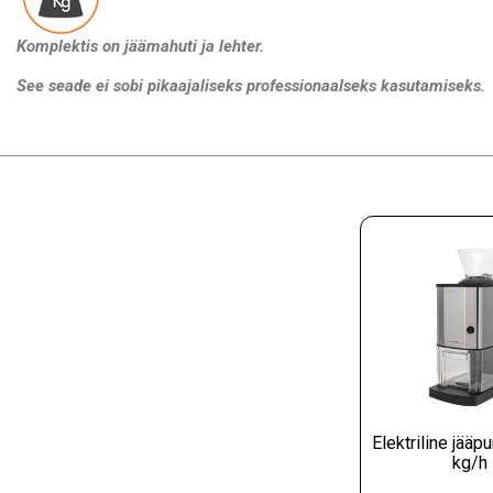
Komplektis on jäämahuti ja lehter.
See seade ei sobi pikaajaliseks professionaalseks kasutamiseks.
See töötab ainult õõnsate jääkuubikutega, see ei sobi täis jääkuub
Rohkem teavet:
Mõõtmed
: L 170 x P 220 x K 460 mm
Võimsus
: 60-80 W
Toiteallikas
: 220-240 V
Elektriline jääp
kg/h