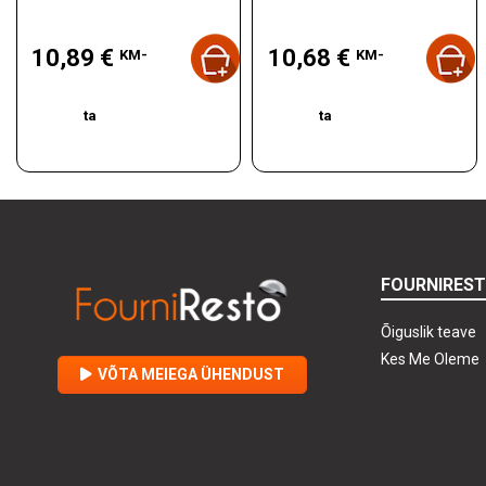
Hind
Hind
10,89 €
10,68 €
KM-
KM-
ta
ta
FOURNIRES
Õiguslik teave
Kes Me Oleme
VÕTA MEIEGA ÜHENDUST