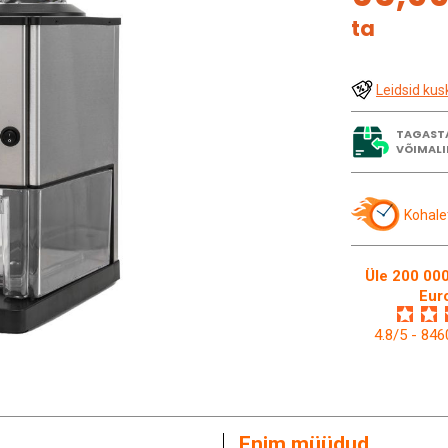
ta
Leidsid kus
TAGAST
VÕIMALI
Kohale
Üle 200 000
Eur
4.8/5 - 84
Enim müüdud