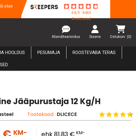
õi otse
4.8/5 - 8460
Arvustused
Klienditeenindus
Sisene
Ostukorv:
(0)
JA HOOLDUS
PESUMAJA
ROOSTEVABA TERAS
USED
line Jääpurustaja 12 Kg/h
steel
Tootekood :
DLICECE
9 €
KM-
KM-
ehk 81,83 €