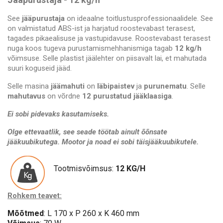
See
jääpurustaja
on ideaalne toitlustusprofessionaalidele. See
on valmistatud ABS-ist ja harjatud roostevabast terasest,
tagades pikaealisuse ja vastupidavuse. Roostevabast terasest
nuga koos tugeva purustamismehhanismiga tagab
12 kg/h
võimsuse. Selle plastist jäälehter on piisavalt lai, et mahutada
suuri koguseid jääd.
Selle masina
jäämahuti
on
läbipaistev
ja
purunematu
. Selle
mahutavus
on võrdne
12 purustatud jääklaasiga
.
Ei sobi pidevaks kasutamiseks.
Olge ettevaatlik, see seade töötab ainult õõnsate
jääkuubikutega. Mootor ja noad ei sobi täisjääkuubikutele.
Tootmisvõimsus:
12 KG/H
Rohkem teavet:
Mõõtmed
: L 170 x P 260 x K 460 mm