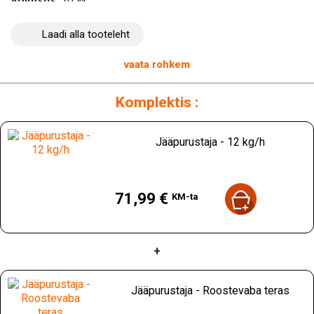
Võimsus
: 70 W
Toide
: 230 V
Materjal
: ABS, roostevaba teras, polüpropüleen
Laadi alla tooteleht
Mahutavus
: 12 kg/h
Kaal
: 3,69 kg
vaata rohkem
Komplektis :
Jääpurustaja - 12 kg/h
Hind
71,99 €
KM-ta
+
Jääpurustaja - Roostevaba teras