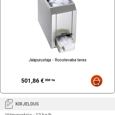
Jääpurustaja - Roostevaba teras
Hind
501,86 €
KM-ta
KIRJELDUS
Jääpurustaja - 12 kg/h