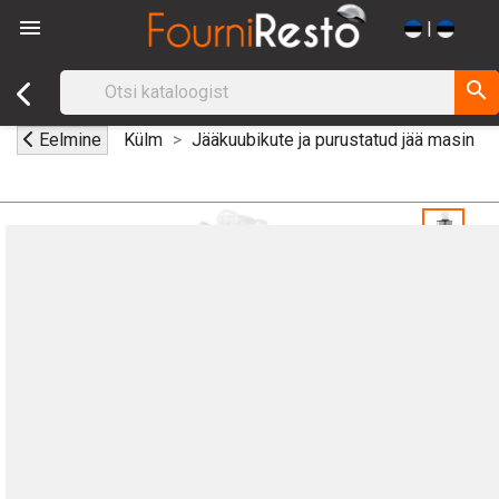

|
search
Eelmine
Külm
Jääkuubikute ja purustatud jää masin