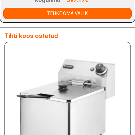
Koguhind
597.17€
TEHKE OMA VALIK
Tihti koos ostetud