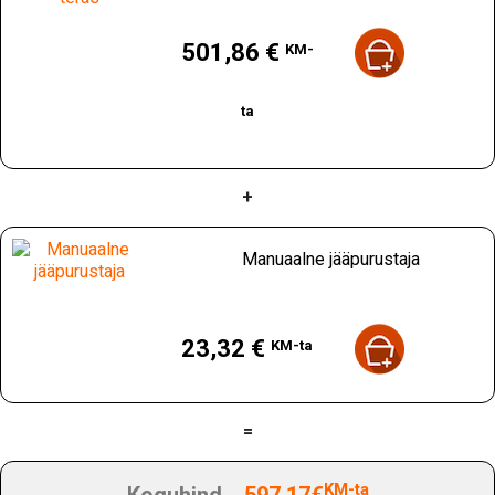
Hind
501,86 €
KM-
ta
+
Manuaalne jääpurustaja
Hind
23,32 €
KM-ta
=
KM-ta