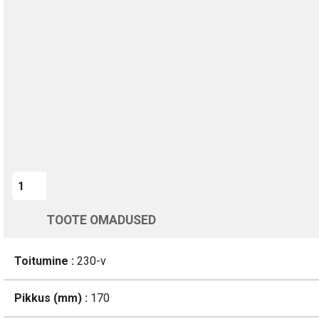
TURVALINE MAKSMINE
1-aastane garantii
Kohaletoimetamine vahemikus 11/08 kuni 12/08
Üle 200 000 kliendi kogu Euroopas
4.8/5 - 8460 Arvustused
LISA OSTUKORVI
TOOTE OMADUSED
Toitumine :
230-v
Pikkus (mm) :
170