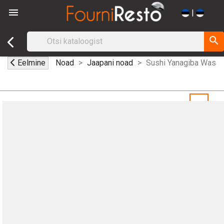

|
search
Eelmine
Noad
Jaapani noad
Sushi Yanagiba Wasab