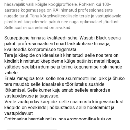
hädavajalik valik kõigile köögiproffidele. Rohkem kui 100-
aastase kogemusega on KAI hinnatud professionaalsete
nugade turul. Tänu kõrgekvaliteedilisele terale ja vastupidavale
plastikust käepidemele pakub see nuga optimaalset jõudlust.
Selle sushi-noa eelised on arvukad:
Suurepärane hinna ja kvaliteedi suhe: Wasabi Black seeria
pakub professionaalseid noad taskukohase hinnaga,
kvaliteedis kompromisse tegemata.
Tera ja käepide on ideaalselt kinnitatud: selle noa tera on
kindlalt kinnitatud käepideme külge satiinist metallribaga,
vältides seeläbi irdumise ja tolmu kogunemise riski nende
vahele.
Eriala Yanagiba tera: selle noa asümmeetriline, pikk ja õhuke
tera muudab selle ideaalseks tööriistaks sushide
lõikamisel. Selle kumer kuju annab sellele erakordse
vastupidavuse ja tugevuse.
Veele vastupidav käepide: selle noa musta kõrgevaikudest
käepide on veekindel, hõlbustades selle hooldamist ja
vastupidavust.
Optimaalne haardekindlus: noa ergonoomiline kuju on
spetsiaalselt loodud loomuliku ja meeldiva haarde