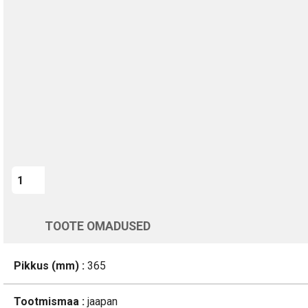
TURVALINE MAKSMINE
1-aastane garantii
Kohaletoimetamine vahemikus 12/08 kuni 13/08
Üle 200 000 kliendi kogu Euroopas
4.8/5 - 8460 Arvustused
LISA OSTUKORVI
Varsti tagasi
TOOTE OMADUSED
Pikkus (mm) :
365
Tootmismaa :
jaapan