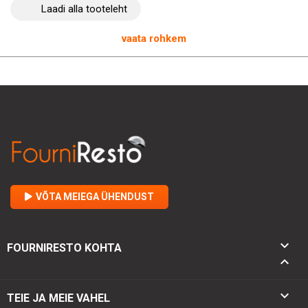
tagamiseks, tagades ületamatu mugavuse ja lõike täpsuse.
Laadi alla tooteleht
Jaapanis, Sekis valmistatud sushi-nuga
Yanagiba Wasabi
vaata rohkem
Black 24 cm
on valmistatud ülima kvaliteediga käsitööna. Olgu
olete kogenud peakokk, kirglik algaja või hotelli- ja
restoranikorralduse tudeng, kes soovib oma tehnikaid
täiustada, see nuga on hädavajalik abiline teie köögis.
Parandage oma kulinaarset kogemust sushi-noaga
Yanagiba
Wasabi Black 24 cm
KAI-lt. Tehke endale erakordne nuga, mis
ühendab jõudluse, kvaliteedi ja vastupidavuse.
VÕTA MEIEGA ÜHENDUST

FOURNIRESTO KOHTA


TEIE JA MEIE VAHEL