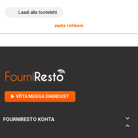
kinnitamisele satiinmetallist ribaga, vältides mustuse ja tolmu
kogunemist.
Laadi alla tooteleht
See Nakiri Wasabi Black nuga sobib ideaalselt intensiivseks
kasutamiseks professionaalses keskkonnas. See vastab nii
vaata rohkem
kokkade kui ka algajate kokkade või hotellinduse ja toitlustuse
tudengite nõudmistele. Ka kõige nõudlikumad eraisikud on selle
jõudlusest vaimustuses.
Selle hooldamiseks piisab, kui pesta nuga veega ja kuivatada
pehme lapiga. Valmistatud Seki linnas, Jaapanis, see nuga
ühendab traditsiooni ja tipptaseme, et pakkuda teile
võrreldamatut kulinaarset kogemust.
Ärge oodake enam ja soetage KAI brändi Nakiri Wasabi Black
nuga 16,5 cm, hädavajalik tööriist, et täiustada oma kõige
VÕTA MEIEGA ÜHENDUST
delikaatsemaid kulinaarseid ettevalmistusi. Olge valmis
taasavastama kokkamise rõõmu erakordse noaga.

FOURNIRESTO KOHTA
