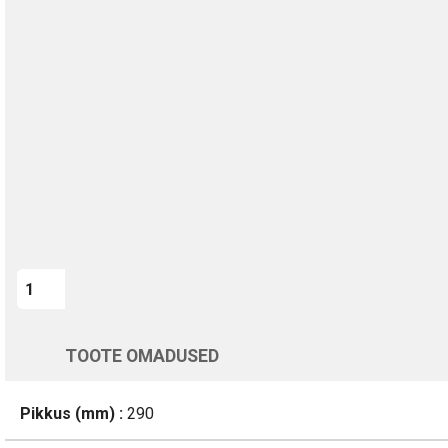
TURVALINE MAKSMINE
1-aastane garantii
Kohaletoimetamine vahemikus 12/08 kuni 13/08
Üle 200 000 kliendi kogu Euroopas
4.8/5 - 8460 Arvustused
LISA OSTUKORVI
Varsti tagasi
TOOTE OMADUSED
Pikkus (mm) :
290