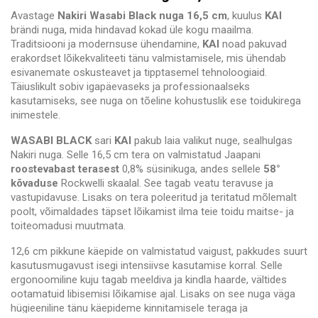
Avastage
Nakiri Wasabi Black nuga 16,5 cm
, kuulus
KAI
brändi nuga, mida hindavad kokad üle kogu maailma.
Traditsiooni ja modernsuse ühendamine,
KAI
noad pakuvad
erakordset lõikekvaliteeti tänu valmistamisele, mis ühendab
esivanemate oskusteavet ja tipptasemel tehnoloogiaid.
Täiuslikult sobiv igapäevaseks ja professionaalseks
kasutamiseks, see nuga on tõeline kohustuslik ese toidukirega
inimestele.
WASABI BLACK
sari
KAI
pakub laia valikut nuge, sealhulgas
Nakiri nuga. Selle 16,5 cm tera on valmistatud Jaapani
roostevabast terasest
0,8% süsinikuga, andes sellele
58°
kõvaduse
Rockwelli skaalal. See tagab veatu teravuse ja
vastupidavuse. Lisaks on tera poleeritud ja teritatud mõlemalt
poolt, võimaldades täpset lõikamist ilma teie toidu maitse- ja
toiteomadusi muutmata.
12,6 cm pikkune käepide on valmistatud vaigust, pakkudes suurt
kasutusmugavust isegi intensiivse kasutamise korral. Selle
ergonoomiline kuju tagab meeldiva ja kindla haarde, vältides
ootamatuid libisemisi lõikamise ajal. Lisaks on see nuga väga
hügieeniline tänu käepideme kinnitamisele teraga ja