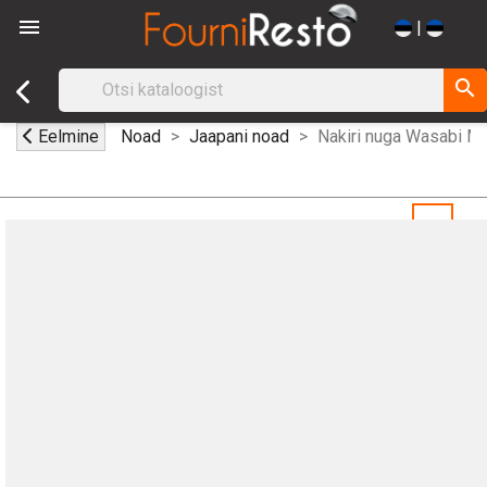

|
search
Eelmine
Noad
Jaapani noad
Nakiri nuga Wasabi M