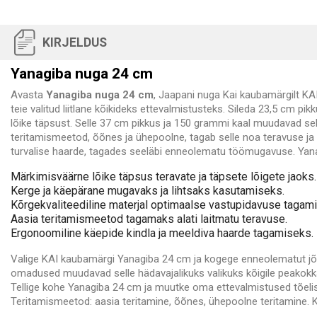
KIRJELDUS
Yanagiba nuga 24 cm
Avasta
Yanagiba nuga 24 cm
, Jaapani nuga Kai kaubamärgilt KA
teie valitud liitlane kõikideks ettevalmistusteks. Sileda 23,5 cm
lõike täpsust. Selle 37 cm pikkus ja 150 grammi kaal muudavad se
teritamismeetod, õõnes ja ühepoolne, tagab selle noa teravuse ja 
turvalise haarde, tagades seeläbi enneolematu töömugavuse. Yana
Märkimisväärne lõike täpsus teravate ja täpsete lõigete jaoks.
Kerge ja käepärane mugavaks ja lihtsaks kasutamiseks.
Kõrgekvaliteediline materjal optimaalse vastupidavuse tagam
Aasia teritamismeetod tagamaks alati laitmatu teravuse.
Ergonoomiline käepide kindla ja meeldiva haarde tagamiseks.
Valige KAI kaubamärgi Yanagiba 24 cm ja kogege enneolematut jõud
omadused muudavad selle hädavajalikuks valikuks kõigile peakokk
Tellige kohe Yanagiba 24 cm ja muutke oma ettevalmistused tõelis
Teritamismeetod: aasia teritamine, õõnes, ühepoolne teritamine. K