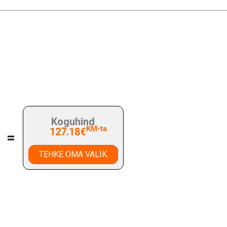
Koguhind
KM-ta
127.18€
=
TEHKE OMA VALIK