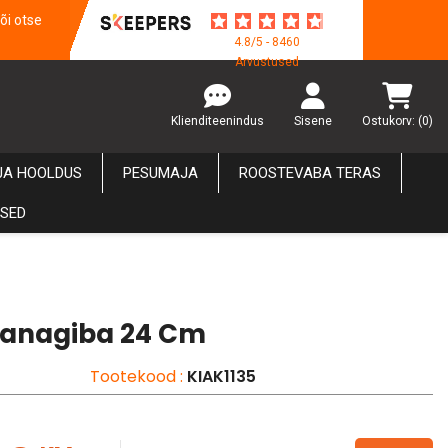
õi otse
4.8/5 - 8460
Arvustused
Klienditeenindus
Sisene
Ostukorv:
(0)
JA HOOLDUS
PESUMAJA
ROOSTEVABA TERAS
USED
anagiba 24 Cm
Tootekood :
KIAK1135