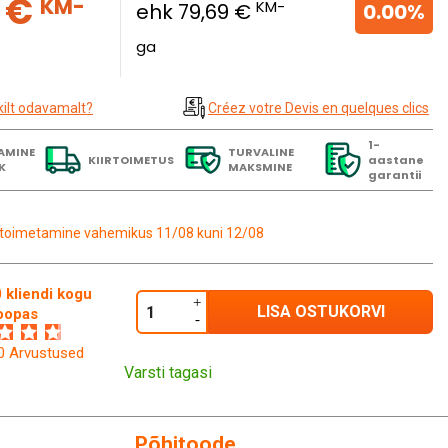
7 €
KM-
KM-
ehk 79,69 €
0.00%
ga
kilt odavamalt?
Créez votre Devis en quelques clics
1-
AMINE
TURVALINE
KIIRTOIMETUS
aastane
K
MAKSMINE
garantii
toimetamine vahemikus 11/08 kuni 12/08
 kliendi kogu
LISA OSTUKORVI
oopas
60 Arvustused
Varsti tagasi
Põhitoode