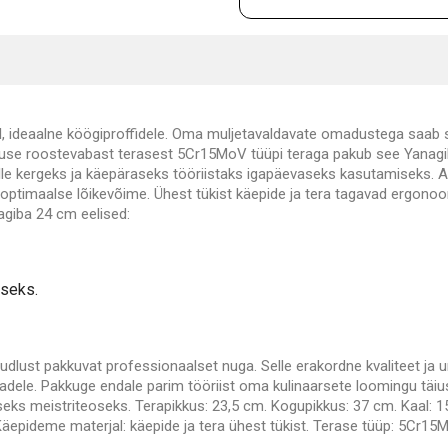
I, ideaalne köögiproffidele. Oma muljetavaldavate omadustega saab 
 pikkuse roostevabast terasest 5Cr15MoV tüüpi teraga pakub see Yanag
lle kergeks ja käepäraseks tööriistaks igapäevaseks kasutamiseks. 
optimaalse lõikevõime. Ühest tükist käepide ja tera tagavad ergonoom
giba 24 cm eelised:
iseks.
lust pakkuvat professionaalset nuga. Selle erakordne kvaliteet ja u
adele. Pakkuge endale parim tööriist oma kulinaarsete loomingu täi
eks meistriteoseks. Terapikkus: 23,5 cm. Kogupikkus: 37 cm. Kaal: 
äepideme materjal: käepide ja tera ühest tükist. Terase tüüp: 5Cr15