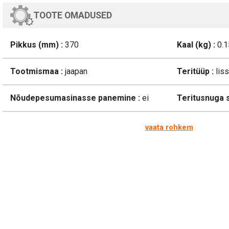
TOOTE OMADUSED
Pikkus (mm) :
370
Kaal (kg) :
0.1
Tootmismaa :
jaapan
Teritüüp :
lis
Nõudepesumasinasse panemine :
ei
Teritusnuga s
vaata rohkem