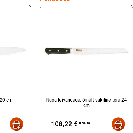
 20 cm
Nuga leivanoaga, õrnalt sakiline tera 24
cm
Hind
108,22 €
KM-ta