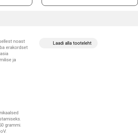
sellest noast
Laadi alla tooteleht
iba erakordset
Aasia
ilise ja
nikaalsed
ustamiseks.
150 grammi.
MoV.