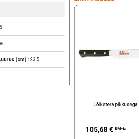
5
se
uurus (cm) :
23.5
Lõiketera pikkusega
Hind
105,68 €
KM-ta