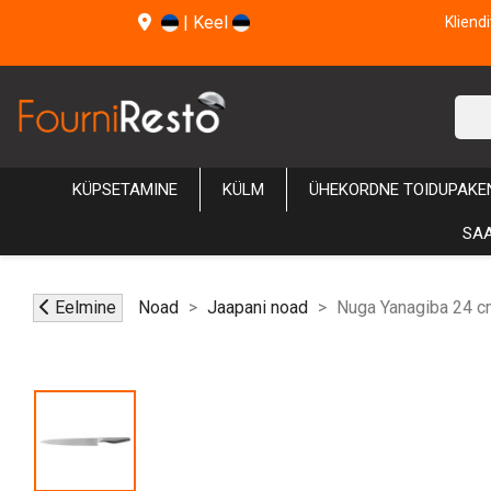
|
Keel
Kliend
KÜPSETAMINE
KÜLM
ÜHEKORDNE TOIDUPAKE
SAA
Eelmine
Noad
Jaapani noad
Nuga Yanagiba 24 