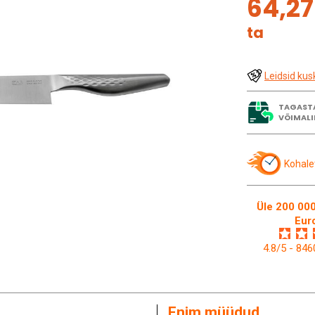
64,2
ta
Leidsid kus
TAGAST
VÕIMALI
Kohale
Üle 200 000
Eur
4.8/5 - 84
Enim müüdud