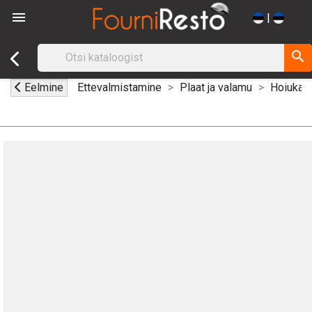

|
search
Eelmine
Ettevalmistamine
Plaat ja valamu
Hoiukas