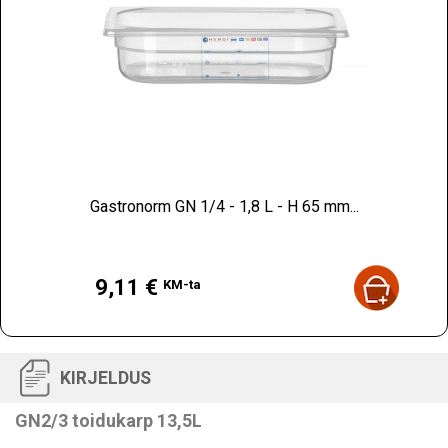
Gastronorm GN 1/4 - 1,8 L - H 65 mm...
Hind
9,11 €
KM-ta
KIRJELDUS
GN2/3 toidukarp 13,5L