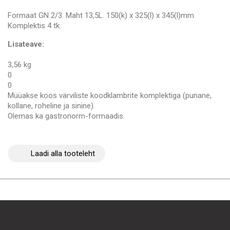
Formaat GN 2/3. Maht 13,5L. 150(k) x 325(l) x 345(l)mm.
Komplektis 4 tk.
Lisateave:
3,56 kg
0
0
Müüakse koos värviliste koodklambrite komplektiga (punane,
kollane, roheline ja sinine).
Olemas ka gastronorm-formaadis.
Laadi alla tooteleht