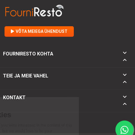
VÕTA MEIEGA ÜHENDUST

FOURNIRESTO KOHTA


TEIE JA MEIE VAHEL

keyboard_arrow_down
KONTAKT
keyboard_arrow_up