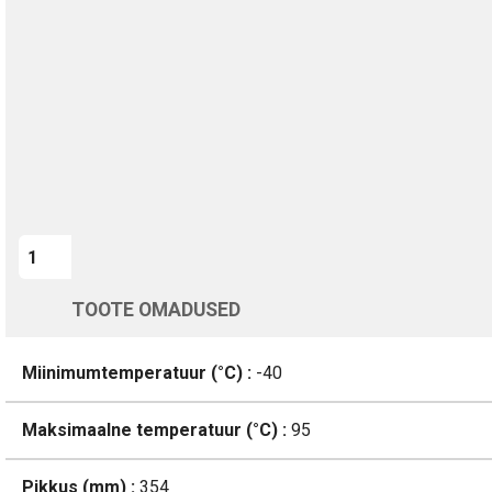
Kohaletoimetamine vahemikus 12/08 kuni 13/08
Üle 200 000 kliendi kogu Euroopas
4.8/5 - 8460 Arvustused
LISA OSTUKORVI
TOOTE OMADUSED
Miinimumtemperatuur (°C) :
-40
Maksimaalne temperatuur (°C) :
95
Pikkus (mm) :
354