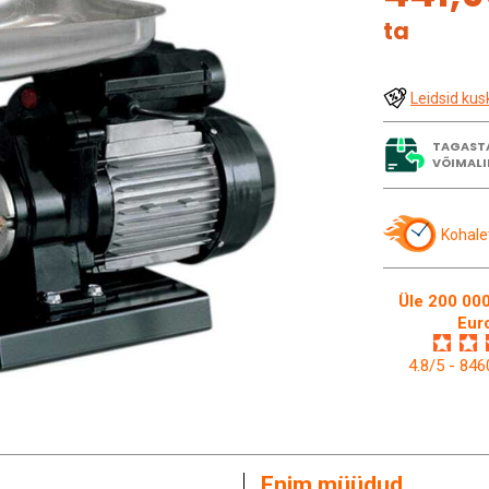
ta
Leidsid kus
TAGAST
VÕIMALI
Kohale
Üle 200 000
Eur
4.8/5 - 84
Enim müüdud