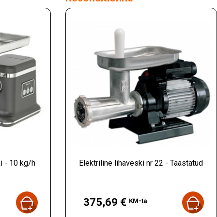
i - 10 kg/h
Elektriline lihaveski nr 22 - Taastatud
Hind
375,69 €
KM-ta