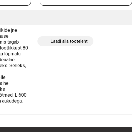
ikide jne
emuse
Laadi alla tooteleht
mis tagab
tootlikkust 80
 ja lõpmatu
deaalne
eks. Selleks,
e
lle
aalne
eks
õõtmed: L 600
m aukudega,