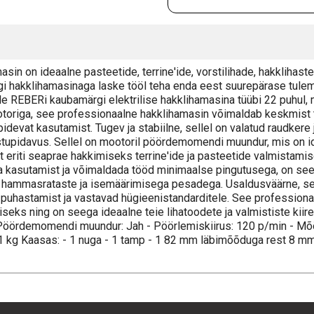
in on ideaalne pasteetide, terrine'ide, vorstilihade, hakklihaste
rgi hakklihamasinaga laske tööl teha enda eest suurepärase tul
e REBERi kaubamärgi elektrilise hakklihamasina tüübi 22 puhul, 
otoriga, see professionaalne hakklihamasin võimaldab keskmist 
idevat kasutamist. Tugev ja stabiilne, sellel on valatud raudkere
tupidavus. Sellel on mootoril pöördemomendi muundur, mis on i
eriti seaprae hakkimiseks terrine'ide ja pasteetide valmistamis
na kasutamist ja võimaldada tööd minimaalse pingutusega, on se
st hammasrataste ja isemäärimisega pesadega. Usaldusväärne, se
t puhastamist ja vastavad hügieenistandarditele. See profession
seks ning on seega ideaalne teie lihatoodete ja valmististe kiir
 Pöördemomendi muundur: Jah - Pöörlemiskiirus: 120 p/min - M
21 kg Kaasas: - 1 nuga - 1 tamp - 1 82 mm läbimõõduga rest 8 m