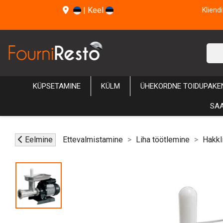
|
Keel
Kliend
KÜPSETAMINE
KÜLM
ÜHEKORDNE TOIDUPAKE
SAA
Eelmine
Ettevalmistamine
Liha töötlemine
Hakkl