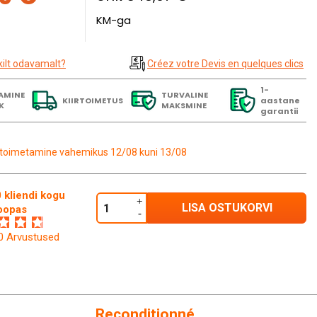
KM-ga
kilt odavamalt?
Créez votre Devis en quelques clics
1-
AMINE
TURVALINE
KIIRTOIMETUS
aastane
K
MAKSMINE
garantii
toimetamine vahemikus 12/08 kuni 13/08
 kliendi kogu
LISA OSTUKORVI
oopas
60 Arvustused
Reconditionné