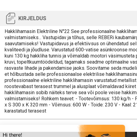
KIRJELDUS
Hakklihamasin Elektriline N°22 See professionaalne hakklihamas
valmistamiseks... Vastupidav ja tõhus, selle REBERi kaubamä
saavutamiseks! Vastupidavus ja efektiivsus on ühendatud sell
kvaliteedi ja jõudluse. Varustatud 600-vatise asünkroonse mo
kuni 130 kg hakkliha tunnis ja võimaldab mootori väsimusteta p
kruvi, topeltkuumtöödeldud, tagamaks seadme optimaalne vas
rasvaste lihade ja pakendamise jaoks. Soovitame seda mudelit 
et hõlbustada selle professionaalse elektrilise hakklihamasi
professionaalne elektriline hakklihamasin varustatud metalli
roostevabast terasest trummel ja alusplaat võimaldavad kiire
hakklihamasin sobib näiteks terve sea või poole veise hakkimi
valmistamiseks! Rohkem teavet: - Tootevõimsus: 130 kg/h -
x S 300 x K 320 mm - Võimsus: 600 W - Toide: 230 V - Kaal: 
karastatud terasest