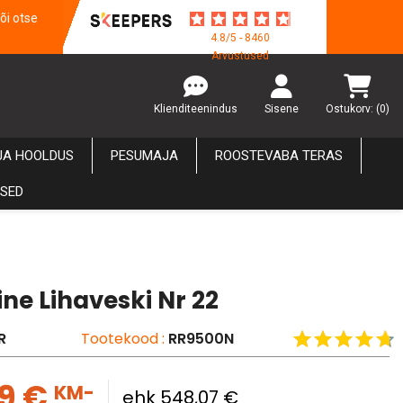
õi otse
4.8/5 - 8460
Arvustused
Klienditeenindus
Sisene
Ostukorv:
(0)
JA HOOLDUS
PESUMAJA
ROOSTEVABA TERAS
USED
line Lihaveski Nr 22
R
Tootekood :
RR9500N
99 €
KM-
ehk 548,07 €