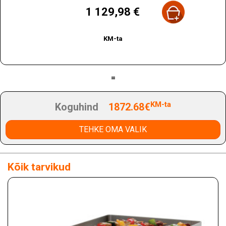
Hind
1 129,98 €
KM-ta
=
KM-ta
Koguhind
1872.68€
TEHKE OMA VALIK
Kõik tarvikud