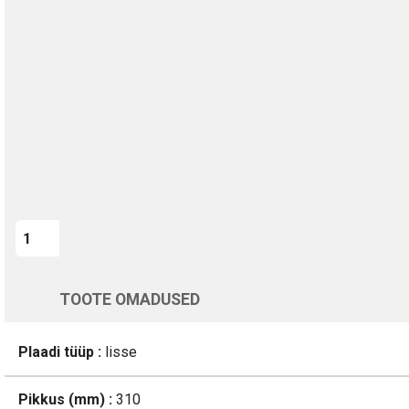
TURVALINE MAKSMINE
1-aastane garantii
Kohaletoimetamine vahemikus 12/08 kuni 13/08
Üle 200 000 kliendi kogu Euroopas
4.8/5 - 8460 Arvustused
LISA OSTUKORVI
Varsti tagasi
TOOTE OMADUSED
Plaadi tüüp :
lisse
Pikkus (mm) :
310