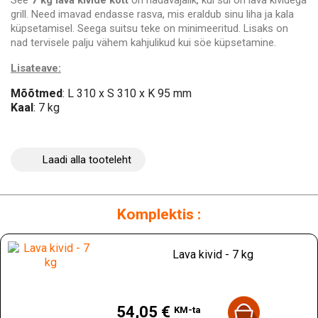
See
7 kg lava kivide kott
on hädavajalik, kui sul on lava kividega
grill. Need imavad endasse rasva, mis eraldub sinu liha ja kala
küpsetamisel. Seega suitsu teke on minimeeritud. Lisaks on
nad tervisele palju vähem kahjulikud kui söe küpsetamine.
Lisateave:
Mõõtmed
: L 310 x S 310 x K 95 mm
Kaal
: 7 kg
Laadi alla tooteleht
Komplektis :
Lava kivid - 7 kg
Hind
54,05 €
KM-ta