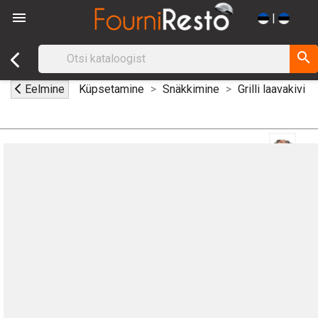

|
search
Eelmine
Küpsetamine
Snäkkimine
Grilli laavakivi