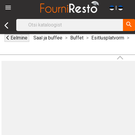

|
search
Eelmine
Saal ja buffee
Buffet
Esitlusplatvorm
J