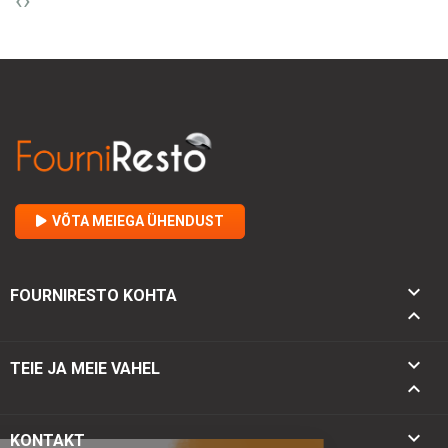
‹
›
VÕTA MEIEGA ÜHENDUST

FOURNIRESTO KOHTA


TEIE JA MEIE VAHEL

keyboard_arrow_down
KONTAKT