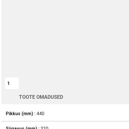
TURVALINE MAKSMINE
1-aastane garantii
Kohaletoimetamine vahemikus 12/08 kuni 13/08
Üle 200 000 kliendi kogu Euroopas
4.8/5 - 8460 Arvustused
LISA OSTUKORVI
TOOTE OMADUSED
Pikkus (mm) :
440
Sügavus (mm) :
320