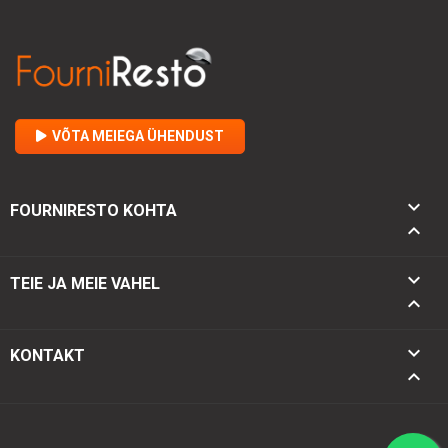
VÕTA MEIEGA ÜHENDUST

FOURNIRESTO KOHTA


TEIE JA MEIE VAHEL

keyboard_arrow_down
KONTAKT
keyboard_arrow_up