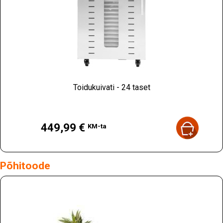
Toidukuivati - 24 taset
Hind
449,99 €
KM-ta
Põhitoode