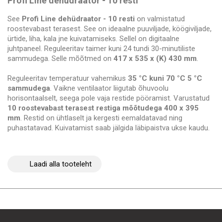
Profi Line dehüdraator - 10 resti
See
Profi Line dehüdraator - 10 resti
on valmistatud
roostevabast terasest. See on ideaalne puuviljade, köögiviljade,
ürtide, liha, kala jne kuivatamiseks. Sellel on digitaalne
juhtpaneel. Reguleeritav taimer kuni 24 tundi 30-minutiliste
sammudega. Selle mõõtmed on
417 x 535 x (K) 430 mm
.
Reguleeritav temperatuur vahemikus
35 °C kuni 70 °C 5 °C
sammudega
. Vaikne ventilaator liigutab õhuvoolu
horisontaalselt, seega pole vaja restide pööramist. Varustatud
10 roostevabast terasest restiga mõõtudega 400 x 395
mm
. Restid on ühtlaselt ja kergesti eemaldatavad ning
puhastatavad. Kuivatamist saab jälgida läbipaistva ukse kaudu.
Laadi alla tooteleht