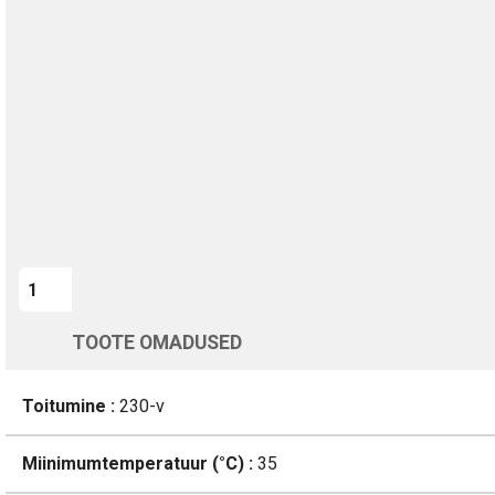
TURVALINE MAKSMINE
1-aastane garantii
Kohaletoimetamine vahemikus 11/08 kuni 12/08
Üle 200 000 kliendi kogu Euroopas
4.8/5 - 8460 Arvustused
LISA OSTUKORVI
TOOTE OMADUSED
Toitumine :
230-v
Miinimumtemperatuur (°C) :
35