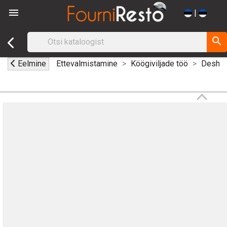

|
search
Eelmine
Ettevalmistamine
Köögiviljade töö
Deshüd