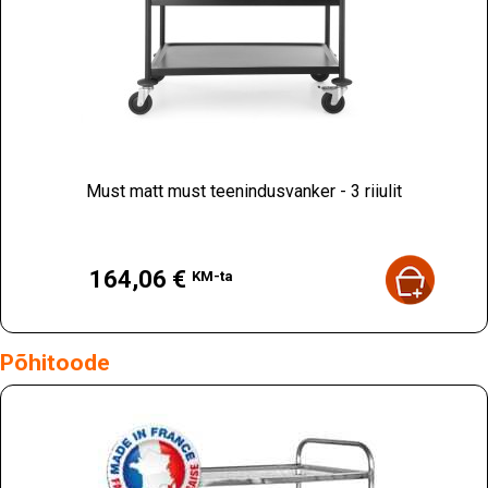
Must matt must teenindusvanker - 3 riiulit
Hind
164,06 €
KM-ta
Põhitoode