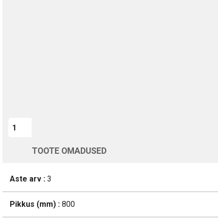
TURVALINE MAKSMINE
1-aastane garantii
Kohaletoimetamine vahemikus 13/08 kuni 14/08
Üle 200 000 kliendi kogu Euroopas
4.8/5 - 8460 Arvustused
LISA OSTUKORVI
TOOTE OMADUSED
Aste arv :
3
Pikkus (mm) :
800