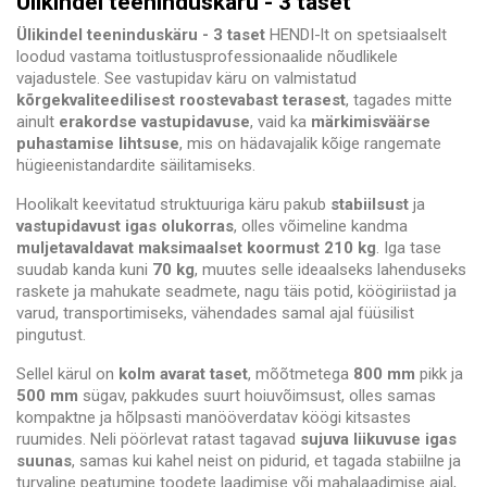
Ülikindel teeninduskäru - 3 taset
Ülikindel teeninduskäru - 3 taset
HENDI-lt on spetsiaalselt
loodud vastama toitlustusprofessionaalide nõudlikele
vajadustele. See vastupidav käru on valmistatud
kõrgekvaliteedilisest roostevabast terasest
, tagades mitte
ainult
erakordse vastupidavuse
, vaid ka
märkimisväärse
puhastamise lihtsuse
, mis on hädavajalik kõige rangemate
hügieenistandardite säilitamiseks.
Hoolikalt keevitatud struktuuriga käru pakub
stabiilsust
ja
vastupidavust igas olukorras
, olles võimeline kandma
muljetavaldavat maksimaalset koormust 210 kg
. Iga tase
suudab kanda kuni
70 kg
, muutes selle ideaalseks lahenduseks
raskete ja mahukate seadmete, nagu täis potid, köögiriistad ja
varud, transportimiseks, vähendades samal ajal füüsilist
pingutust.
Sellel kärul on
kolm avarat taset
, mõõtmetega
800 mm
pikk ja
500 mm
sügav, pakkudes suurt hoiuvõimsust, olles samas
kompaktne ja hõlpsasti manööverdatav köögi kitsastes
ruumides. Neli pöörlevat ratast tagavad
sujuva liikuvuse igas
suunas
, samas kui kahel neist on pidurid, et tagada stabiilne ja
turvaline peatumine toodete laadimise või mahalaadimise ajal,