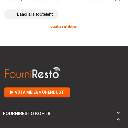
lisades täiendava turvalisuse ja tõhususe kihi.
Laadi alla tooteleht
Investeerimine HENDI
ülikindlasse 3-tasemelisse
teeninduskärusse
tähendab usaldusväärsuse ja tõhususe
valimist dünaamilises ja nõudlikus professionaalses
vaata rohkem
keskkonnas. See käru on ideaalne abiline köögi organiseerimise
ja tootlikkuse optimeerimiseks, pakkudes samal ajal
vastupidavust ja funktsionaalsust, mis ületavad ootusi
.
VÕTA MEIEGA ÜHENDUST

FOURNIRESTO KOHTA
