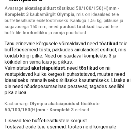
Avastage
akatsiapuidust tõstikud 50/100/150(H)mm -
Komplekt 3
kaubamärgilt
Olympia
, mis on ideaalsed teie
buffetiesitluste esiletõstmiseks. Kaaluga 1,56 kg, pikkuse ja
sügavusega 150 mm, need
puidust tõstikud
lisavad teie
buffetile
looduslikku
ja
sooja
puudutust.
Tänu erinevale kõrgusele võimaldavad need
tõstikud
teie
buffetiesemeid tõsta, pakkudes ainulaadset esitlust, mis
köidab kõigi pilke. Need on saadaval komplektis 3 ja
kõikidel on sama laius ja pikkus.
Valmistatud
akatsiapuidust
, need
tõstikud
on nii
vastupidavad kui ka kergesti puhastatavad, muutes need
ideaalseks intensiivseks äriliseks kasutamiseks. Lisaks ei
ole need nõudepesumasinas pestavad, tagades seeläbi
pika eluea.
Kaubamärgi
Olympia
akatsiapuidust tõstikute
50/100/150(H)mm - Komplekt 3
eelised:
Lisavad teie buffetiesitlustele kõrgust
Tõstavad esile teie esemeid, tõstes neid kõrgemale
Looduslik ja soe välimus, mis täiustab teie buffeti