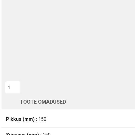
TURVALINE MAKSMINE
1-aastane garantii
Kohaletoimetamine vahemikus 12/08 kuni 13/08
Üle 200 000 kliendi kogu Euroopas
4.8/5 - 8460 Arvustused
LISA OSTUKORVI
TOOTE OMADUSED
Pikkus (mm) :
150
Sügavus (mm) :
150