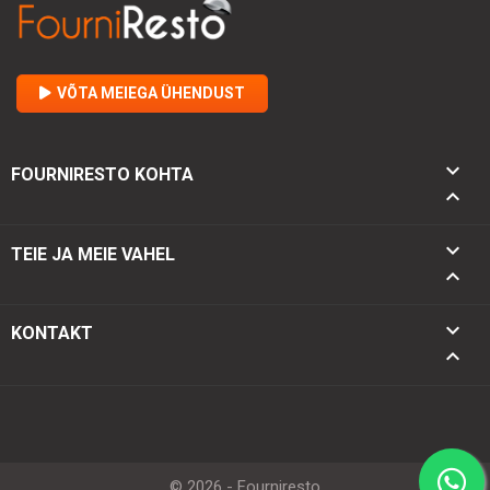
VÕTA MEIEGA ÜHENDUST

FOURNIRESTO KOHTA


TEIE JA MEIE VAHEL

keyboard_arrow_down
KONTAKT
keyboard_arrow_up
© 2026 - Fourniresto