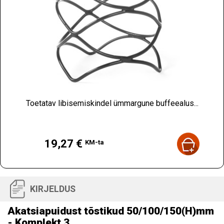
Toetatav libisemiskindel ümmargune buffeealus...
Hind
19,27 €
KM-ta
KIRJELDUS
Akatsiapuidust tõstikud 50/100/150(H)mm
- Komplekt 3