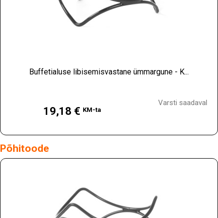
Buffetialuse libisemisvastane ümmargune - K...
Hind
Varsti saadaval
19,18 €
KM-ta
Põhitoode