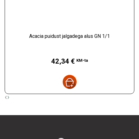
Acacia puidust jalgadega alus GN 1/1
Hind
42,34 €
KM-ta
‹
›