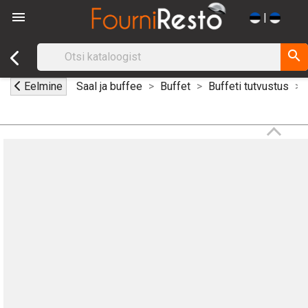

|
search
Eelmine
Saal ja buffee
Buffet
Buffeti tutvustus