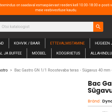
iteenindus on saadaval esmaspäevast reedeni kell 10.00-18.00 e-posti v
meie veebivestluse kaudu.
search
ND
KOHVIK / BAAR
ETTEVALMISTAMINE
HÜGIEEN 
L JA BUFFEE
MÖÖBEL
KÖÖGIRIIETUS
ALLAHINDL
astro
Bac Gastro GN 1/1 Roostevaba teras - Sügavus 40 mm -
Bac Ga
Sügavu
Bränd :
Dyna