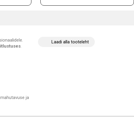
sionaalidele.
Laadi alla tooteleht
itlustuses
.
e mahutavuse ja