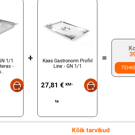
Ko
3
+
=
GN 1/1
Kaas Gastronorm Profiil
teras -
Line - GN 1/1
TEHKE
..
Hind
27,81 €
KM-
ta
Kõik tarvikud