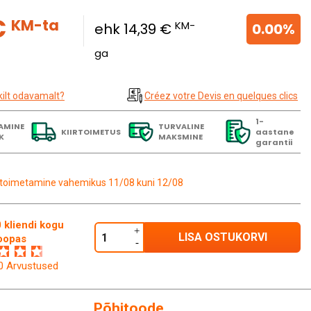
€
KM-ta
KM-
ehk 14,39 €
0.00%
ga
kilt odavamalt?
Créez votre Devis en quelques clics
1-
AMINE
TURVALINE
KIIRTOIMETUS
aastane
K
MAKSMINE
garantii
toimetamine vahemikus 11/08 kuni 12/08
 kliendi kogu
LISA OSTUKORVI
oopas
60 Arvustused
Põhitoode