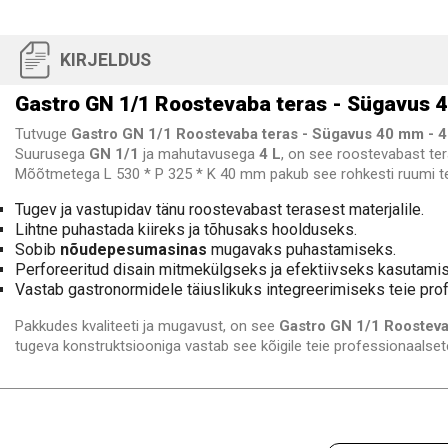
KIRJELDUS
Gastro GN 1/1 Roostevaba teras - Sügavus 4
Tutvuge
Gastro GN 1/1 Roostevaba teras - Sügavus 40 mm - 4
Suurusega
GN 1/1
ja mahutavusega
4 L
, on see roostevabast te
Mõõtmetega L 530 * P 325 * K 40 mm pakub see rohkesti ruumi teie
Tugev ja vastupidav tänu roostevabast terasest materjalile.
Lihtne puhastada kiireks ja tõhusaks hoolduseks.
Sobib
nõudepesumasinas
mugavaks puhastamiseks.
Perforeeritud disain mitmekülgseks ja efektiivseks kasutami
Vastab gastronormidele täiuslikuks integreerimiseks teie pr
Pakkudes kvaliteeti ja mugavust, on see
Gastro GN 1/1 Roosteva
tugeva konstruktsiooniga vastab see kõigile teie professionaalsete