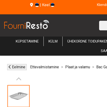
|
Keel
Kliend
KÜPSETAMINE
KÜLM
ÜHEKORDNE TOIDUPAKE
SAA
Eelmine
Ettevalmistamine
Plaat ja valamu
Bac G