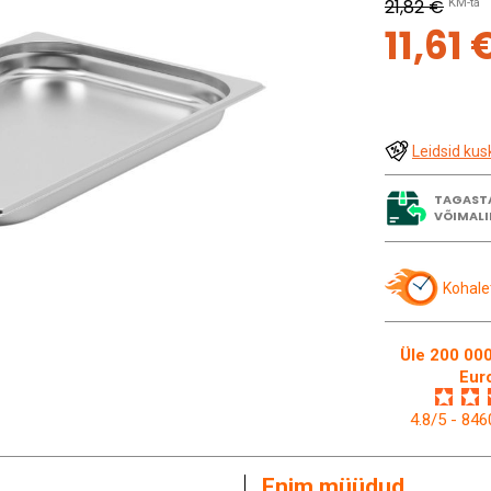
21,82 €
KM-ta
11,61 
Leidsid kus
TAGAST
VÕIMALI
Kohale
Üle 200 000
Eur
4.8/5 - 84
Enim müüdud