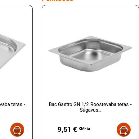
aba teras -
Bac Gastro GN 1/2 Roostevaba teras -
Sügavus...
Hind
9,51 €
KM-ta