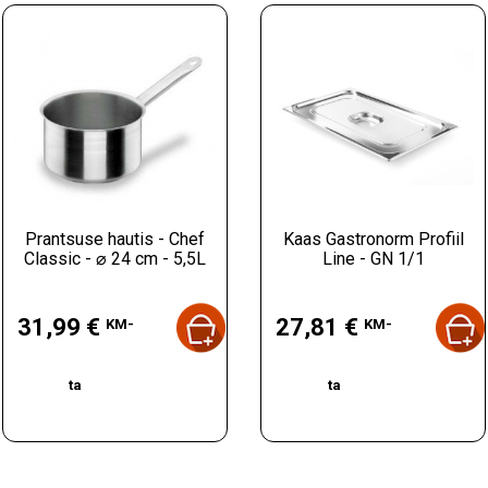
Prantsuse hautis - Chef
Bac Gastro GN 1/4 Inox -
Kaas Gastronorm Profiil
Classic - ⌀ 24 cm - 5,5L
Sügavus 65 mm - 1,8 L
Line - GN 1/1
Hind
Hind
Hind
31,99 €
7,97 €
27,81 €
KM-
KM-ta
KM-
ta
ta