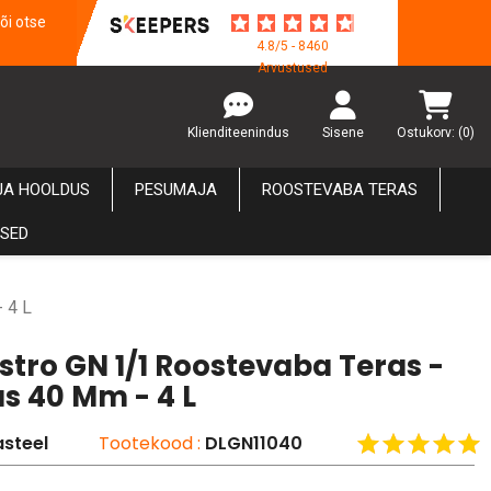
õi otse
4.8/5 - 8460
Arvustused
Klienditeenindus
Sisene
Ostukorv:
(0)
JA HOOLDUS
PESUMAJA
ROOSTEVABA TERAS
USED
 4 L
stro GN 1/1 Roostevaba Teras -
s 40 Mm - 4 L
steel
Tootekood :
DLGN11040