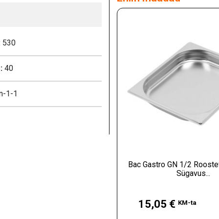
:
530
:
40
n-1-1
Bac Gastro GN 1/2 Roostev
Sügavus...
Hind
15,05 €
KM-ta