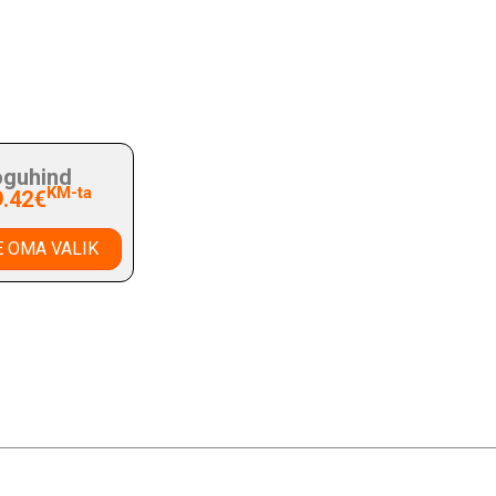
guhind
KM-ta
9.42€
 OMA VALIK