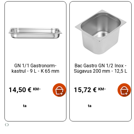
GN 1/1 Gastronorm-
Bac Gastro GN 1/2 Inox -
kastrul - 9 L - K 65 mm
Sügavus 200 mm - 12,5 L
Hind
Hind
14,50 €
15,72 €
KM-
KM-
ta
ta
‹
›