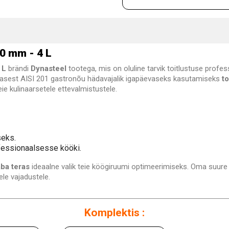
0 mm - 4 L
 L
brändi
Dynasteel
tootega, mis on oluline tarvik toitlustuse profes
rasest AISI 201 gastronõu hädavajalik igapäevaseks kasutamiseks
to
 kulinaarsetele ettevalmistustele.
seks.
ofessionaalsesse kööki.
ba teras
ideaalne valik teie köögiruumi optimeerimiseks. Oma suur
le vajadustele.
Komplektis :