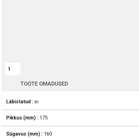
Kohaletoimetamine vahemikus 12/08 kuni 13/08
Üle 200 000 kliendi kogu Euroopas
4.8/5 - 8460 Arvustused
LISA OSTUKORVI
TOOTE OMADUSED
Läbistatud :
ei
Pikkus (mm) :
175
Sügavus (mm) :
160