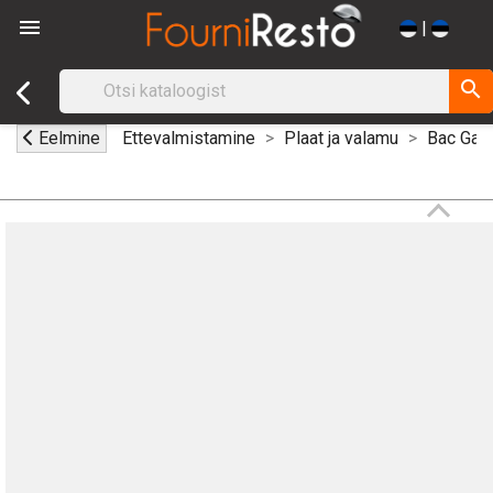

|
search
Eelmine
Ettevalmistamine
Plaat ja valamu
Bac Gas