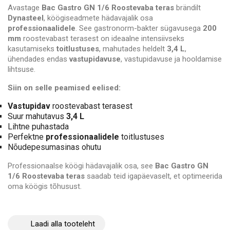
Avastage
Bac Gastro GN 1/6 Roostevaba teras
brändilt
Dynasteel
, köögiseadmete hädavajalik osa
professionaalidele
. See gastronorm-bakter sügavusega
200
mm
roostevabast terasest on ideaalne intensiivseks
kasutamiseks
toitlustuses
, mahutades heldelt
3,4 L
,
ühendades endas
vastupidavuse
, vastupidavuse ja hooldamise
lihtsuse.
Siin on selle peamised eelised:
Vastupidav
roostevabast terasest
Suur mahutavus
3,4 L
Lihtne puhastada
Perfektne
professionaalidele
toitlustuses
Nõudepesumasinas ohutu
Professionaalse köögi hädavajalik osa, see
Bac Gastro GN
1/6 Roostevaba teras
saadab teid igapäevaselt, et optimeerida
oma köögis tõhusust.
Laadi alla tooteleht