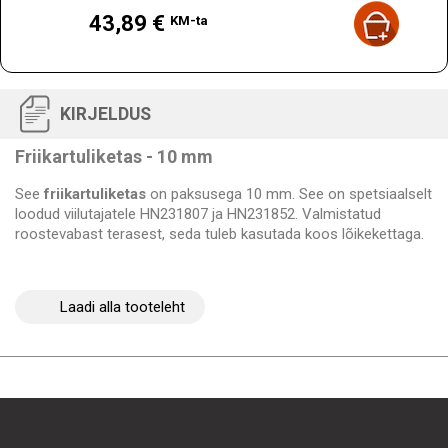
Hind
43,89 €
KM-ta
KIRJELDUS
Friikartuliketas - 10 mm
See
friikartuliketas
on paksusega 10 mm. See on spetsiaalselt
loodud viilutajatele HN231807 ja HN231852. Valmistatud
roostevabast terasest, seda tuleb kasutada koos lõikekettaga.
Laadi alla tooteleht