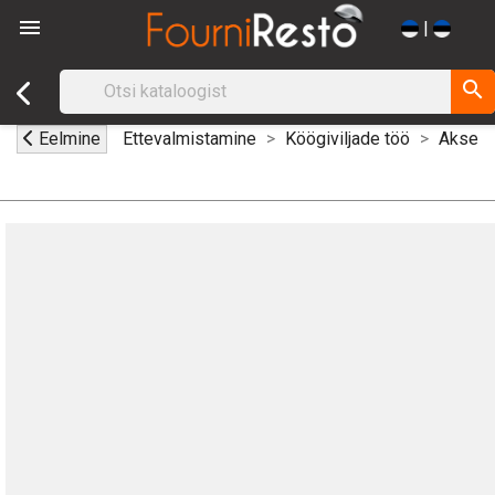

|
search
Eelmine
Ettevalmistamine
Köögiviljade töö
Aksess