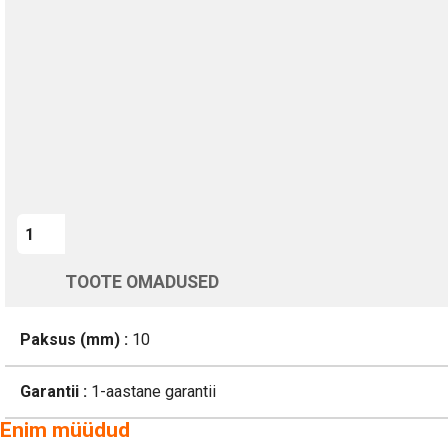
Kohaletoimetamine vahemikus 11/08 kuni 12/08
Üle 200 000 kliendi kogu Euroopas
4.8/5 - 8460 Arvustused
LISA OSTUKORVI
TOOTE OMADUSED
Paksus (mm) :
10
Garantii :
1-aastane garantii
Enim müüdud