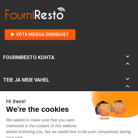
VÕTA MEIEGA ÜHENDUST

FOURNIRESTO KOHTA


TEIE JA MEIE VAHEL

keyboard_arrow_down
KONTAKT
keyboard_arrow_up