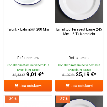
Taldrik - Läbimõõt 200 Mm
Emailitud Terasest Lame 245
Mm - 6 Tk Komplekt
Ref.
Ref.
HN621226
GEGM512
Kohaletoimetamine vahemikus
Kohaletoimetamine vahemikus
12/08 kuni 13/08
12/08 kuni 13/08
9,01 €*
25,19 €*
18,13 €*
41,07 €*
Lisa ostukorvi
Lisa ostukorvi
- 39 %
- 37 %