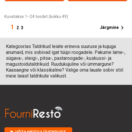
Kuvatakse 1–24 toodet (kokku 49)
1

Järgmine
2
3
Kategoorias Taldrikud leiate erineva suuruse ja kujuga
anumaid, mis sobivad igat tüüpi roogadele. Pakume lame-,
sügava-, steigi-, pitsa-, pastaroogade-, kuskussi- ja
magustoidutaldrikuid. Ruudukujuline või ümmargune?
Kaasaegne või klassikaline? Valige oma lauale sobiv stiil
meie laiast taldrikute valikust.