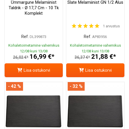
Ümmargune Melamiinist
Slate Melamiinist GN 1/2 Alus
Taldrik - Ø 17,7 Cm - 10 Tk
Komplekt
1 arvustus
Ref.
Ref.
DL399873
AP83956
Kohaletoimetamine vahemikus
Kohaletoimetamine vahemikus
12/08 kuni 13/08
12/08 kuni 13/08
16,99 €*
21,88 €*
26,02 €*
36,37 €*
Lisa ostukorvi
Lisa ostukorvi
- 42 %
- 32 %