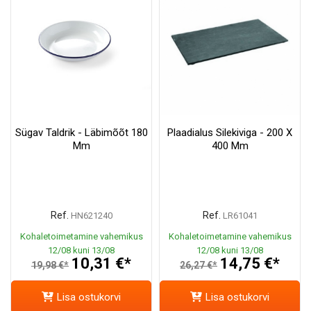
Sügav Taldrik - Läbimõõt 180
Plaadialus Silekiviga - 200 X
Mm
400 Mm
Ref.
Ref.
HN621240
LR61041
Kohaletoimetamine vahemikus
Kohaletoimetamine vahemikus
12/08 kuni 13/08
12/08 kuni 13/08
10,31 €*
14,75 €*
19,98 €*
26,27 €*
Lisa ostukorvi
Lisa ostukorvi