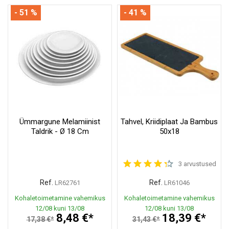
- 51 %
- 41 %
Ümmargune Melamiinist
Tahvel, Kriidiplaat Ja Bambus
Taldrik - Ø 18 Cm
50x18
3 arvustused
Ref.
Ref.
LR62761
LR61046
Kohaletoimetamine vahemikus
Kohaletoimetamine vahemikus
12/08 kuni 13/08
12/08 kuni 13/08
8,48 €*
18,39 €*
17,38 €*
31,43 €*