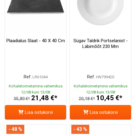
Plaadialus Slaat - 40 X 40 Cm
Sügav Taldrik Portselanist -
Läbimõõt 230 Mm
Ref.
Ref.
LR61044
HN799420
Kohaletoimetamine vahemikus
Kohaletoimetamine vahemikus
12/08 kuni 13/08
12/08 kuni 13/08
21,48 €*
10,45 €*
35,80 €*
20,18 €*
Lisa ostukorvi
Lisa ostukorvi
- 48 %
- 43 %