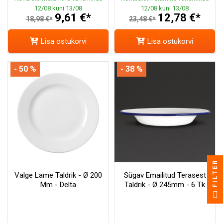
12/08 kuni 13/08
12/08 kuni 13/08
9,61 €*
12,78 €*
18,98 €*
23,48 €*
Lisa ostukorvi
Lisa ostukorvi
- 50 %
- 38 %
FILTER
Valge Lame Taldrik - Ø 200
Sügav Emailitud Terasest
Mm - Delta
Taldrik - Ø 245mm - 6 Tk