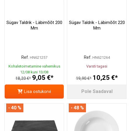
Sügav Taldrik - Läbimõõt 200
Sügav Taldrik - Läbimõõt 220
Mm
Mm
Ref.
Ref.
HN621257
HN621264
Kohaletoimetamine vahemikus
Varsti tagasi
12/08 kuni 13/08
9,05 €*
10,25 €*
18,20 €*
19,90 €*
Pole Saadaval
Lisa ostukorvi
- 40 %
- 48 %