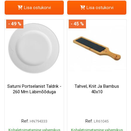
Lisa ostukorvi
Lisa ostukorvi
- 49 %
- 45 %
Saturni Portselanist Taldrik -
Tahvel, Kriit Ja Bambus
260 Mm Läbimõõduga
40x10
Ref.
Ref.
HN794333
LR61045
Kohaletoimetamine vahemikus
Kohaletoimetamine vahemikus