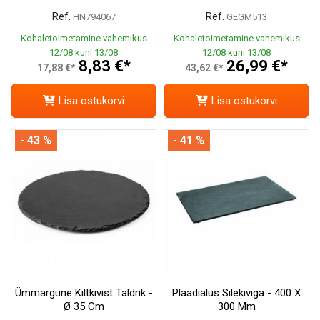
Ref.
Ref.
HN794067
GEGM513
Kohaletoimetamine vahemikus
Kohaletoimetamine vahemikus
12/08 kuni 13/08
12/08 kuni 13/08
8,83 €*
26,99 €*
17,88 €*
43,62 €*
Lisa ostukorvi
Lisa ostukorvi
- 43 %
- 41 %
Ümmargune Kiltkivist Taldrik -
Plaadialus Silekiviga - 400 X
Ø 35 Cm
300 Mm