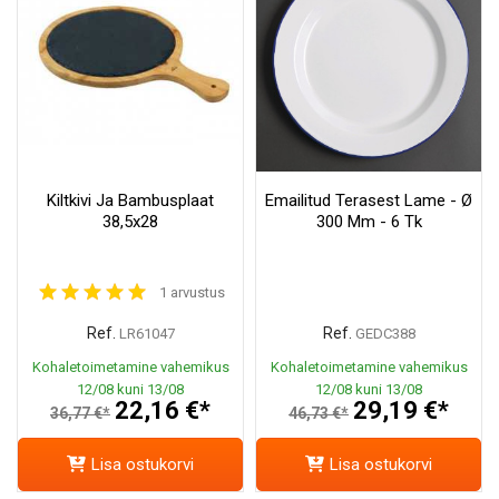
Kiltkivi Ja Bambusplaat
Emailitud Terasest Lame - Ø
38,5x28
300 Mm - 6 Tk
1 arvustus
Ref.
Ref.
LR61047
GEDC388
Kohaletoimetamine vahemikus
Kohaletoimetamine vahemikus
12/08 kuni 13/08
12/08 kuni 13/08
22,16 €*
29,19 €*
36,77 €*
46,73 €*
Lisa ostukorvi
Lisa ostukorvi