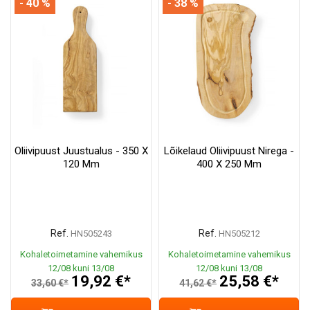
- 40 %
- 38 %
Oliivipuust Juustualus - 350 X
Lõikelaud Oliivipuust Nirega -
120 Mm
400 X 250 Mm
Ref.
Ref.
HN505243
HN505212
Kohaletoimetamine vahemikus
Kohaletoimetamine vahemikus
12/08 kuni 13/08
12/08 kuni 13/08
19,92 €*
25,58 €*
33,60 €*
41,62 €*