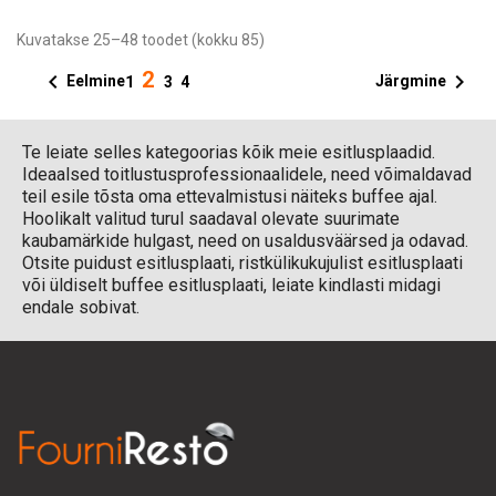
Kuvatakse 25–48 toodet (kokku 85)
2


Eelmine
Järgmine
1
3
4
Te leiate selles kategoorias kõik meie esitlusplaadid.
Ideaalsed toitlustusprofessionaalidele, need võimaldavad
teil esile tõsta oma ettevalmistusi näiteks buffee ajal.
Hoolikalt valitud turul saadaval olevate suurimate
kaubamärkide hulgast, need on usaldusväärsed ja odavad.
Otsite puidust esitlusplaati, ristkülikukujulist esitlusplaati
või üldiselt buffee esitlusplaati, leiate kindlasti midagi
endale sobivat.