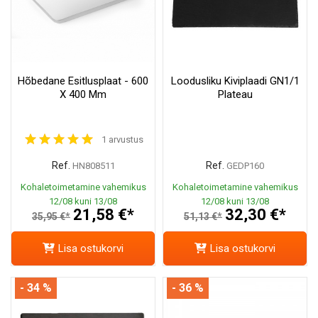
Hõbedane Esitlusplaat - 600
Loodusliku Kiviplaadi GN1/1
X 400 Mm
Plateau
1 arvustus
Ref.
Ref.
HN808511
GEDP160
Kohaletoimetamine vahemikus
Kohaletoimetamine vahemikus
12/08 kuni 13/08
12/08 kuni 13/08
21,58 €*
32,30 €*
35,95 €*
51,13 €*
Lisa ostukorvi
Lisa ostukorvi
- 34 %
- 36 %