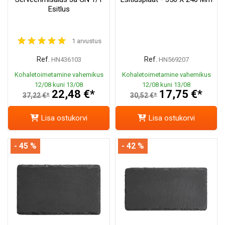
Esitlus
1 arvustus
Ref.
Ref.
HN436103
HN569207
Kohaletoimetamine vahemikus
Kohaletoimetamine vahemikus
12/08 kuni 13/08
12/08 kuni 13/08
22,48 €*
17,75 €*
37,22 €*
30,52 €*
Lisa ostukorvi
Lisa ostukorvi
- 45 %
- 42 %