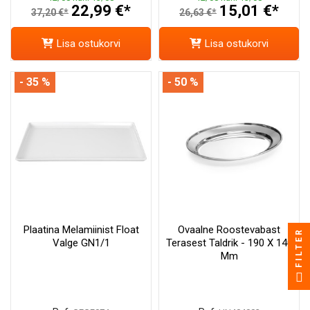
22,99 €*
15,01 €*
37,20 €*
26,63 €*
Lisa ostukorvi
Lisa ostukorvi
- 35 %
- 50 %
Plaatina Melamiinist Float
Ovaalne Roostevabast
FILTER
Valge GN1/1
Terasest Taldrik - 190 X 140
Mm