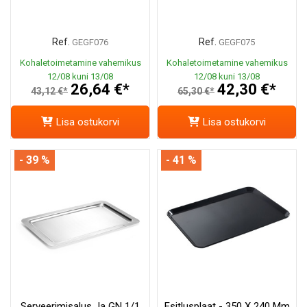
Ref.
Ref.
GEGF076
GEGF075
Kohaletoimetamine vahemikus
Kohaletoimetamine vahemikus
12/08 kuni 13/08
12/08 kuni 13/08
26,64 €*
42,30 €*
43,12 €*
65,30 €*
Lisa ostukorvi
Lisa ostukorvi
- 39 %
- 41 %
Serveerimisalus Ja GN 1/1
Esitlusplaat - 350 X 240 Mm