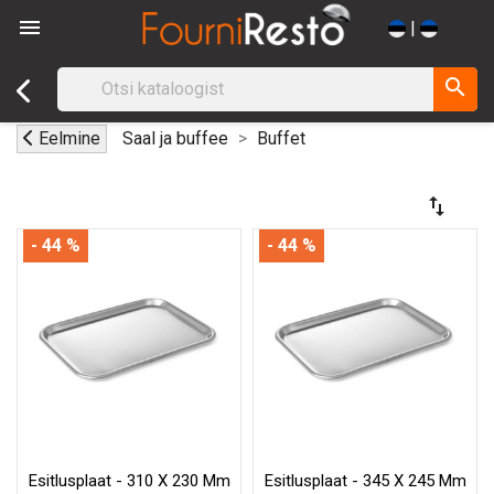

|
search
Eelmine
Saal ja buffee
Buffet
swap_vert
- 44 %
- 44 %
Esitlusplaat - 310 X 230 Mm
Esitlusplaat - 345 X 245 Mm