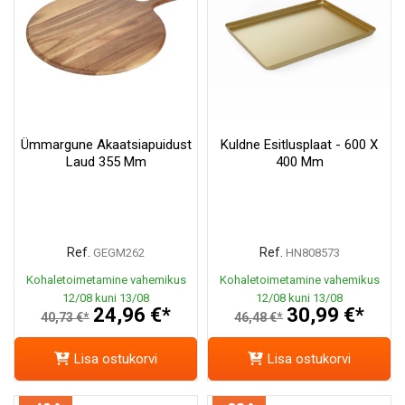
Ümmargune Akaatsiapuidust
Kuldne Esitlusplaat - 600 X
Laud 355 Mm
400 Mm
Ref.
Ref.
GEGM262
HN808573
Kohaletoimetamine vahemikus
Kohaletoimetamine vahemikus
12/08 kuni 13/08
12/08 kuni 13/08
24,96 €*
30,99 €*
40,73 €*
46,48 €*
Lisa ostukorvi
Lisa ostukorvi