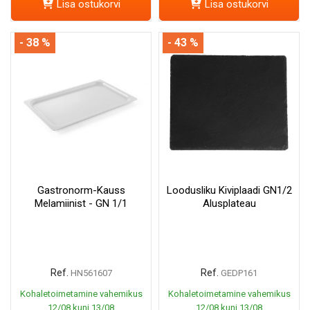
Lisa ostukorvi
Lisa ostukorvi
- 38 %
- 43 %
Gastronorm-Kauss
Loodusliku Kiviplaadi GN1/2
Melamiinist - GN 1/1
Alusplateau
Ref.
Ref.
HN561607
GEDP161
Kohaletoimetamine vahemikus
Kohaletoimetamine vahemikus
12/08 kuni 13/08
12/08 kuni 13/08