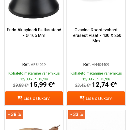
Frida Alusplaadi Esitlusstend
Ovaalne Roostevabast
- Ø 165 Mm
Terasest Plaat - 400 X 260
Mm
Ref.
Ref.
AP84929
HN404409
Kohaletoimetamine vahemikus
Kohaletoimetamine vahemikus
12/08 kuni 13/08
12/08 kuni 13/08
15,99 €*
12,74 €*
29,88 €*
23,42 €*
Lisa ostukorvi
Lisa ostukorvi
- 38 %
- 33 %