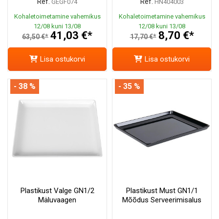
Ref.
Ref.
GEGF074
HN404003
Kohaletoimetamine vahemikus
Kohaletoimetamine vahemikus
12/08 kuni 13/08
12/08 kuni 13/08
41,03 €*
8,70 €*
63,50 €*
17,70 €*
Lisa ostukorvi
Lisa ostukorvi
- 38 %
- 35 %
Plastikust Valge GN1/2
Plastikust Must GN1/1
Mäluvaagen
Mõõdus Serveerimisalus