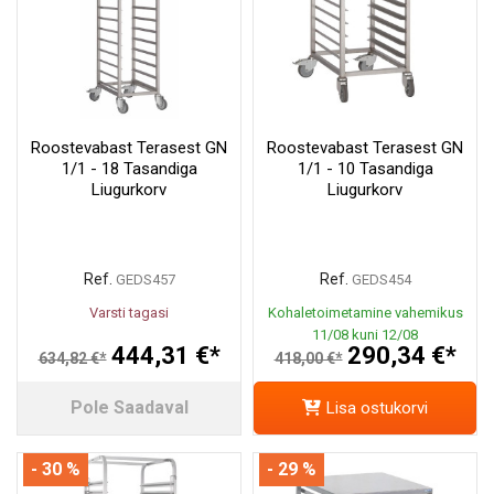
Roostevabast Terasest GN
Roostevabast Terasest GN
1/1 - 18 Tasandiga
1/1 - 10 Tasandiga
Liugurkorv
Liugurkorv
Ref.
Ref.
GEDS457
GEDS454
Varsti tagasi
Kohaletoimetamine vahemikus
11/08 kuni 12/08
444,31 €*
290,34 €*
634,82 €*
418,00 €*
Pole Saadaval
Lisa ostukorvi
- 30 %
- 29 %