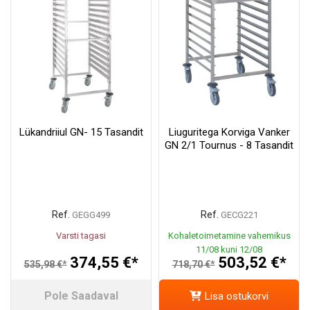
Lükandriiul GN- 15 Tasandit
Liuguritega Korviga Vanker
GN 2/1 Tournus - 8 Tasandit
Ref.
Ref.
GEGG499
GECG221
Varsti tagasi
Kohaletoimetamine vahemikus
11/08 kuni 12/08
374,55 €*
503,52 €*
535,98 €*
718,70 €*
Pole Saadaval
Lisa ostukorvi