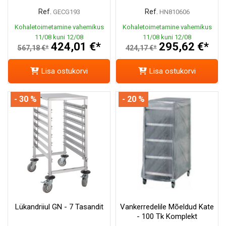
Ref.
Ref.
GECG193
HN810606
Kohaletoimetamine vahemikus
Kohaletoimetamine vahemikus
11/08 kuni 12/08
11/08 kuni 12/08
424,01 €*
295,62 €*
567,18 €*
424,17 €*
Lisa ostukorvi
Lisa ostukorvi
- 30 %
- 20 %
Lükandriiul GN - 7 Tasandit
Vankerredelile Mõeldud Kate
- 100 Tk Komplekt