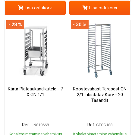
Lisa ostukorvi
Lisa ostukorvi
- 28 %
- 30 %
Kärur Plateaukandikutele - 7
Roostevabast Terasest GN
X GN 1/1
2/1 Libistatav Korv - 20
Tasandit
Ref.
Ref.
HN810668
GECG188
Kohaletoimetamine vahemikus
Kohaletoimetamine vahemikus