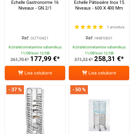
Echelle Gastronorme 16
Echelle Pâtissière Inox 15
Niveaux - GN 2/1
Niveaux - 600 X 400 Mm
1 arvustus
Ref.
Ref.
DLTTGN21
HN810651
Kohaletoimetamine vahemikus
Kohaletoimetamine vahemikus
11/08 kuni 12/08
11/08 kuni 12/08
177,99 €*
258,31 €*
261,70 €*
371,32 €*
Lisa ostukorvi
Lisa ostukorvi
- 37 %
- 50 %