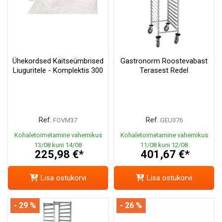
Ühekordsed Kaitseümbrised
Gastronorm Roostevabast
Liuguritele - Komplektis 300
Terasest Redel
Ref.
Ref.
FOVM37
GEU376
Kohaletoimetamine vahemikus
Kohaletoimetamine vahemikus
13/08 kuni 14/08
11/08 kuni 12/08
225,98 €*
401,67 €*
Lisa ostukorvi
Lisa ostukorvi
- 29 %
- 26 %