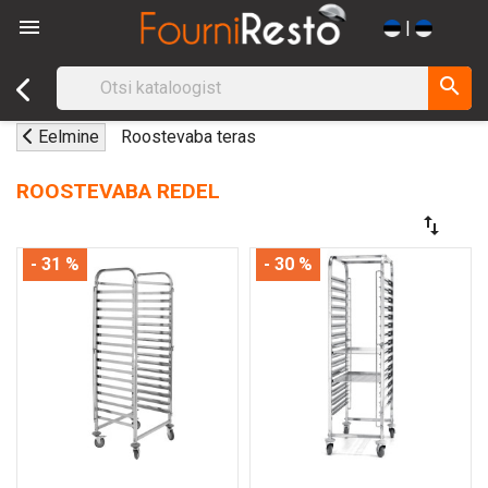

|
search
Eelmine
Roostevaba teras
ROOSTEVABA REDEL
swap_vert
- 31 %
- 30 %