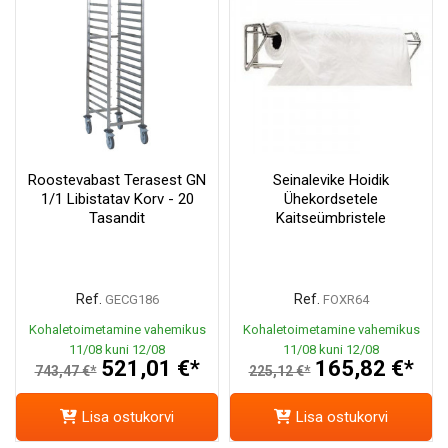
Roostevabast Terasest GN
Seinalevike Hoidik
1/1 Libistatav Korv - 20
Ühekordsetele
Tasandit
Kaitseümbristele
Ref.
Ref.
GECG186
FOXR64
Kohaletoimetamine vahemikus
Kohaletoimetamine vahemikus
11/08 kuni 12/08
11/08 kuni 12/08
521,01 €*
165,82 €*
743,47 €*
225,12 €*
Lisa ostukorvi
Lisa ostukorvi