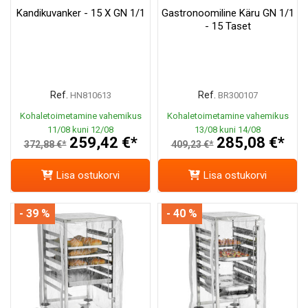
Kandikuvanker - 15 X GN 1/1
Gastronoomiline Käru GN 1/1
- 15 Taset
Ref.
Ref.
HN810613
BR300107
Kohaletoimetamine vahemikus
Kohaletoimetamine vahemikus
11/08 kuni 12/08
13/08 kuni 14/08
259,42 €*
285,08 €*
372,88 €*
409,23 €*
Lisa ostukorvi
Lisa ostukorvi
- 39 %
- 40 %