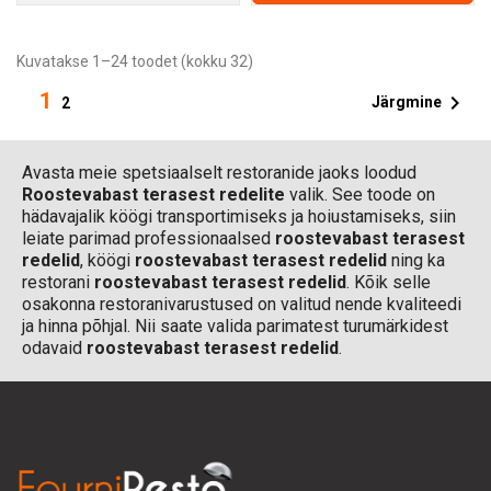
Kuvatakse 1–24 toodet (kokku 32)
1

Järgmine
2
Avasta meie spetsiaalselt restoranide jaoks loodud
Roostevabast terasest redelite
valik. See toode on
hädavajalik köögi transportimiseks ja hoiustamiseks, siin
leiate parimad professionaalsed
roostevabast terasest
redelid
, köögi
roostevabast terasest redelid
ning ka
restorani
roostevabast terasest redelid
. Kõik selle
osakonna restoranivarustused on valitud nende kvaliteedi
ja hinna põhjal. Nii saate valida parimatest turumärkidest
odavaid
roostevabast terasest redelid
.