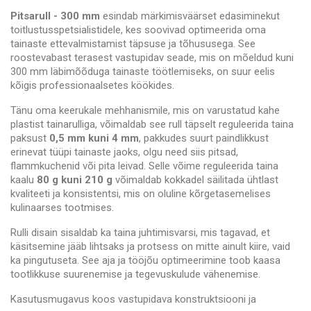
Pitsarull - 300 mm
esindab märkimisväärset edasiminekut
toitlustusspetsialistidele, kes soovivad optimeerida oma
tainaste ettevalmistamist täpsuse ja tõhususega. See
roostevabast terasest vastupidav seade, mis on mõeldud kuni
300 mm läbimõõduga tainaste töötlemiseks, on suur eelis
kõigis professionaalsetes köökides.
Tänu oma keerukale mehhanismile, mis on varustatud kahe
plastist tainarulliga, võimaldab see rull täpselt reguleerida taina
paksust
0,5 mm kuni 4 mm
, pakkudes suurt paindlikkust
erinevat tüüpi tainaste jaoks, olgu need siis pitsad,
flammkuchenid või pita leivad. Selle võime reguleerida taina
kaalu
80 g kuni 210 g
võimaldab kokkadel säilitada ühtlast
kvaliteeti ja konsistentsi, mis on oluline kõrgetasemelises
kulinaarses tootmises.
Rulli disain sisaldab ka taina juhtimisvarsi, mis tagavad, et
käsitsemine jääb lihtsaks ja protsess on mitte ainult kiire, vaid
ka pingutuseta. See aja ja tööjõu optimeerimine toob kaasa
tootlikkuse suurenemise ja tegevuskulude vähenemise.
Kasutusmugavus koos vastupidava konstruktsiooni ja