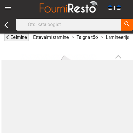

|
search
Eelmine
Ettevalmistamine
Taigna töö
Lamineerija