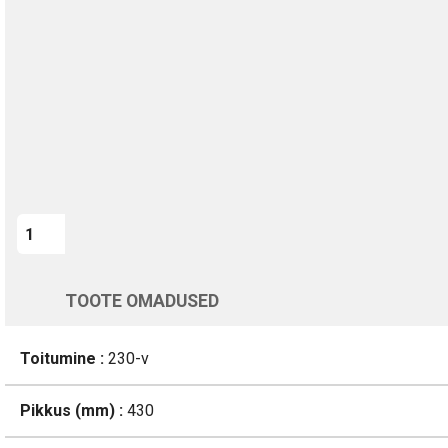
Kohaletoimetamine vahemikus 11/08 kuni 12/08
Üle 200 000 kliendi kogu Euroopas
4.8/5 - 8460 Arvustused
LISA OSTUKORVI
Varsti tagasi
TOOTE OMADUSED
Toitumine :
230-v
Pikkus (mm) :
430