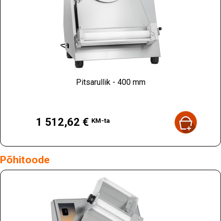
Pitsarullik - 400 mm
Hind
1 512,62 €
KM-ta
Põhitoode