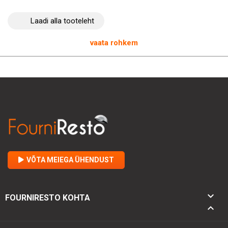
lihtsustatud hooldusega, kus peamised komponendid nagu
rullid on kergesti puhastatavad, muudab selle rulli nõudlikele
Laadi alla tooteleht
professionaalidele hädavajalikuks. Sellise tipptasemel seadme
integreerimisega saavad asutused tagada, et nad vastavad
oma klientide ootustele kvaliteetsete ja järjepidevalt valmistatud
vaata rohkem
lõpptoodetega.
Pitsarull - 300 mm
on ideaalne lahendus
toitlustusspetsialistidele, kes soovivad köögis ühendada
tõhususe ja tipptaseme.
VÕTA MEIEGA ÜHENDUST

FOURNIRESTO KOHTA
