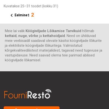
Kuvatakse 25–31 toodet (kokku 31)
2

Eelmine
1
Meie lai valik
Köögiviljade Lõikamise Tarvikuid
hõlmab
kettaid
,
nuge
,
võrke
ja
kettahoidjaid
. Need on ühilduvad
meie veebisaidil saadaval olevate käsitsi köögiviljade lõikurite
ja elektriliste köögiviljade lõikuritega. Valmistatud
kõrgekvaliteedilistest materjalidest, tagavad need tugevuse ja
vastupidavuse. Need saavad olema teie parimad abilised
köögiviljade lõikamisel.