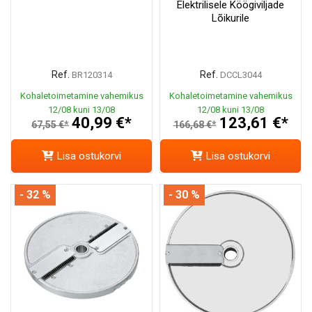
Elektrilisele Köögiviljade
Lõikurile
Ref.
Ref.
BR120314
DCCL3044
Kohaletoimetamine vahemikus
Kohaletoimetamine vahemikus
12/08 kuni 13/08
12/08 kuni 13/08
40,99 €*
123,61 €*
67,55 €*
166,68 €*
Lisa ostukorvi
Lisa ostukorvi
- 32 %
- 30 %