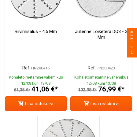
Riivimisalus - 4,5 Mm
Julienne Lõiketera DQ3 - 3
FILTER
Mm
Ref.
Ref.
HN280416
HN280423
Kohaletoimetamine vahemikus
Kohaletoimetamine vahemikus
12/08 kuni 13/08
12/08 kuni 13/08
41,06 €*
76,99 €*
61,35 €*
102,98 €*
Lisa ostukorvi
Lisa ostukorvi