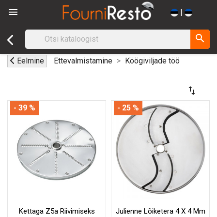

|
search
Eelmine
Ettevalmistamine
Köögiviljade töö
swap_vert
- 39 %
- 25 %
Kettaga Z5a Riivimiseks
Julienne Lõiketera 4 X 4 Mm