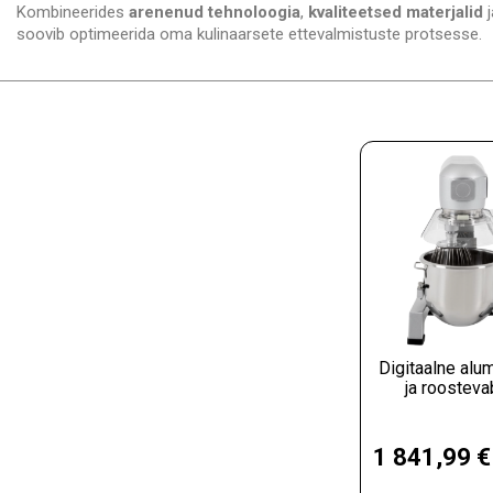
Kombineerides
arenenud tehnoloogia
,
kvaliteetsed materjalid
soovib optimeerida oma kulinaarsete ettevalmistuste protsesse.
Digitaalne alum
ja roostevab
Hind
1 841,99 €