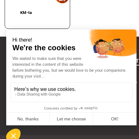
KM-ta
FOURNIRES
Õiguslik teave
Kes Me Oleme
VÕTA MEIEGA ÜHENDUST