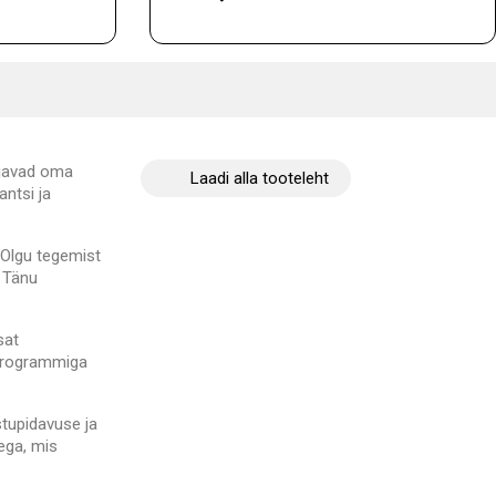
ajavad oma
Laadi alla tooteleht
antsi ja
 Olgu tegemist
 Tänu
sat
 programmiga
stupidavuse ja
ega, mis