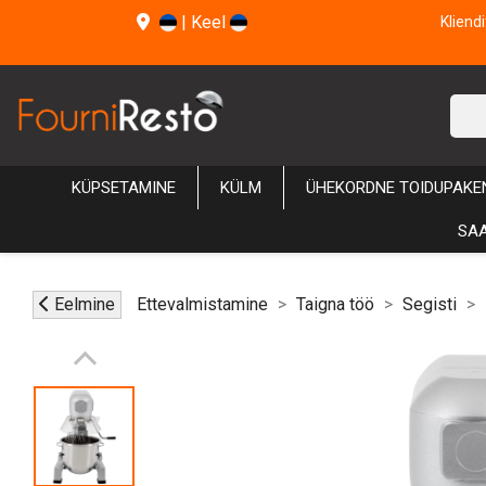
|
Keel
Kliend
KÜPSETAMINE
KÜLM
ÜHEKORDNE TOIDUPAKE
SAA
Eelmine
Ettevalmistamine
Taigna töö
Segisti