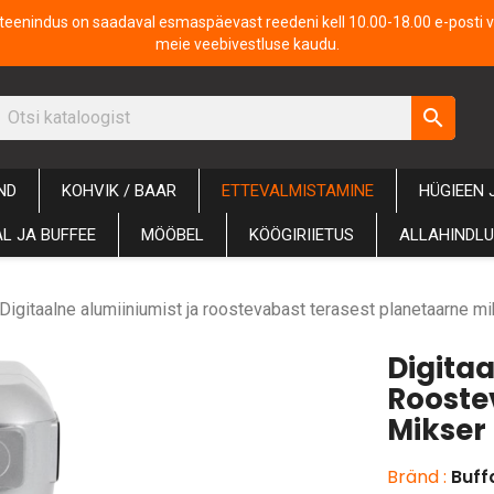
iteenindus on saadaval esmaspäevast reedeni kell 10.00-18.00 e-posti v
meie veebivestluse kaudu.
search
ND
KOHVIK / BAAR
ETTEVALMISTAMINE
HÜGIEEN 
L JA BUFFEE
MÖÖBEL
KÖÖGIRIIETUS
ALLAHINDL
Digitaalne alumiiniumist ja roostevabast terasest planetaarne mi
Digitaa
Rooste
Mikser 
Bränd :
Buff