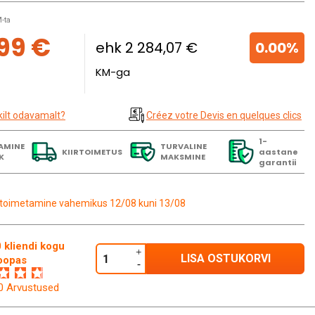
-ta
,99 €
ehk 2 284,07 €
0.00%
KM-ga
kilt odavamalt?
Créez votre Devis en quelques clics
1-
AMINE
TURVALINE
KIIRTOIMETUS
aastane
K
MAKSMINE
garantii
toimetamine vahemikus 12/08 kuni 13/08
 kliendi kogu
LISA OSTUKORVI
oopas
60 Arvustused