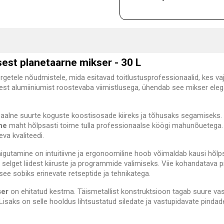
sest planetaarne mikser - 30 L
getele nõudmistele, mida esitavad toitlustusprofessionaalid, kes v
sest alumiiniumist roostevaba viimistlusega, ühendab see mikser eleg
aalne suurte koguste koostisosade kiireks ja tõhusaks segamiseks.
ine
maht hõlpsasti toime tulla professionaalse köögi mahunõuetega.
va kvaliteedi.
igutamine on intuitiivne ja ergonoomiline hoob võimaldab kausi hõlp
selget liidest kiiruste ja programmide valimiseks. Viie kohandatava
see sobiks erinevate retseptide ja tehnikatega.
ser
on ehitatud kestma. Täismetallist konstruktsioon tagab suure va
isaks on selle hooldus lihtsustatud siledate ja vastupidavate pindad