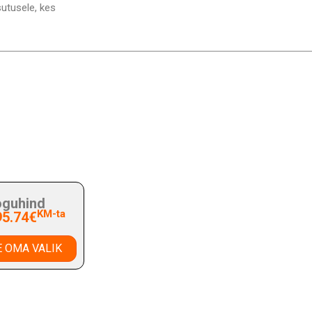
sutusele, kes
guhind
KM-ta
95.74€
 OMA VALIK