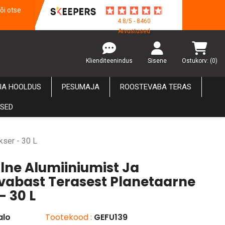
õi otse
4.8/5 - 8460
Arvustused
Klienditeenindus
Sisene
Ostukorv:
(0)
JA HOOLDUS
PESUMAJA
ROOSTEVABA TERAS
USED
kser - 30 L
lne Alumiiniumist Ja
vabast Terasest Planetaarne
- 30 L
alo
Tootekood :
GEFU139