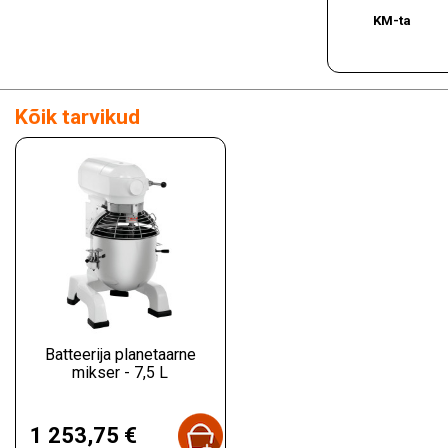
KM-ta
Kõik tarvikud
Batteerija planetaarne
mikser - 7,5 L
Hind
1 253,75 €