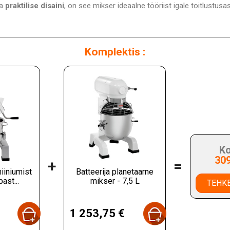
ja
praktilise disaini
, on see mikser ideaalne tööriist igale toitlustusa
Komplektis :
Ko
30
+
=
iiniumist
Batteerija planetaarne
ast...
mikser - 7,5 L
TEHKE
Hind
1 253,75 €