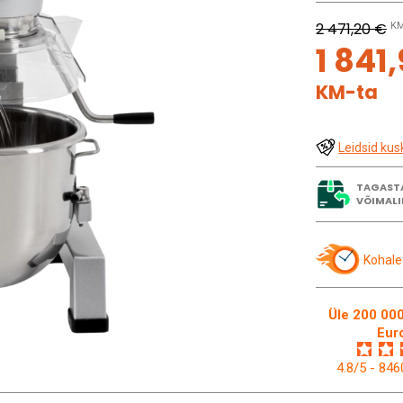
2 471,20 €
KM
1 841
KM-ta
Leidsid kus
TAGAST
VÕIMALI
Kohale
Üle 200 000
Eur
4.8/5 - 84