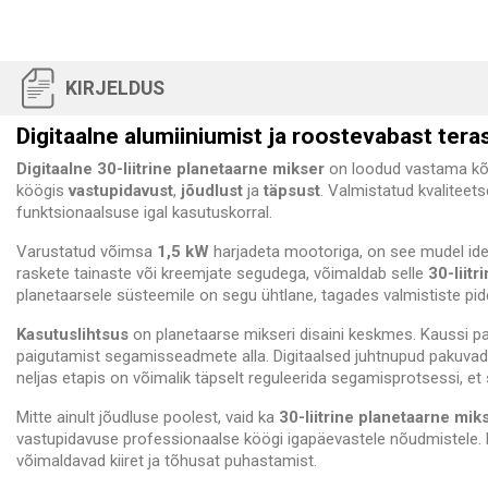
KIRJELDUS
Digitaalne alumiiniumist ja roostevabast tera
Digitaalne 30-liitrine planetaarne mikser
on loodud vastama kõr
köögis
vastupidavust
,
jõudlust
ja
täpsust
. Valmistatud kvaliteet
funktsionaalsuse igal kasutuskorral.
Varustatud võimsa
1,5 kW
harjadeta mootoriga, on see mudel ide
raskete tainaste või kreemjate segudega, võimaldab selle
30-liitr
planetaarsele süsteemile on segu ühtlane, tagades valmististe pide
Kasutuslihtsus
on planetaarse mikseri disaini keskmes. Kaussi pa
paigutamist segamisseadmete alla. Digitaalsed juhtnupud pakuvad 
neljas etapis on võimalik täpselt reguleerida segamisprotsessi, et 
Mitte ainult jõudluse poolest, vaid ka
30-liitrine planetaarne mik
vastupidavuse professionaalse köögi igapäevastele nõudmistele. L
võimaldavad kiiret ja tõhusat puhastamist.