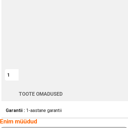
TURVALINE MAKSMINE
1-aastane garantii
Kohaletoimetamine vahemikus 11/08 kuni 12/08
Üle 200 000 kliendi kogu Euroopas
4.8/5 - 8460 Arvustused
LISA OSTUKORVI
Varsti tagasi
TOOTE OMADUSED
Garantii :
1-aastane garantii
Enim müüdud