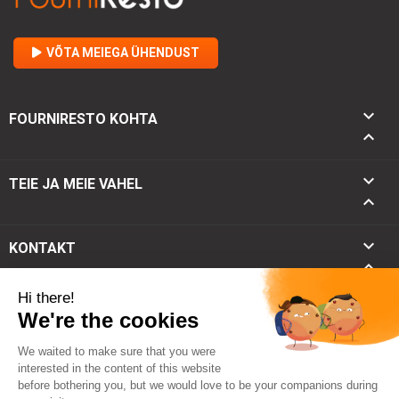
VÕTA MEIEGA ÜHENDUST

FOURNIRESTO KOHTA


TEIE JA MEIE VAHEL

keyboard_arrow_down
KONTAKT
keyboard_arrow_up
© 2026 - Fourniresto