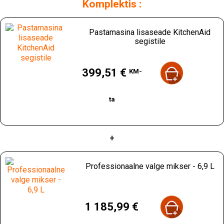
Komplektis :
Pastamasina lisaseade KitchenAid
segistile
Hind
399,51 €
KM-
ta
+
Professionaalne valge mikser - 6,9 L
Hind
1 185,99 €