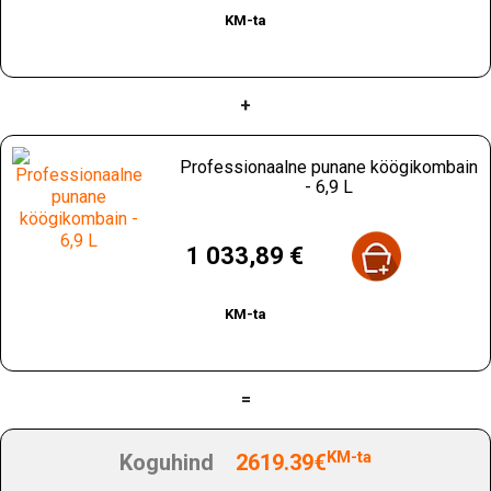
KM-ta
+
Professionaalne punane köögikombain
- 6,9 L
Hind
1 033,89 €
KM-ta
=
KM-ta
Koguhind
2619.39€