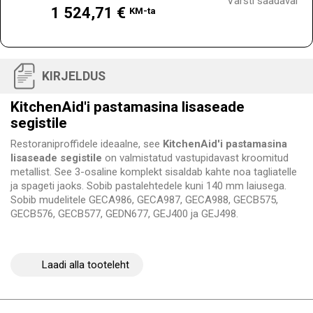
Varsti saadaval
1 524,71 €
KM-ta
KIRJELDUS
KitchenAid'i pastamasina lisaseade
segistile
Restoraniproffidele ideaalne, see
KitchenAid'i pastamasina
lisaseade segistile
on valmistatud vastupidavast kroomitud
metallist. See 3-osaline komplekt sisaldab kahte noa tagliatelle
ja spageti jaoks. Sobib pastalehtedele kuni 140 mm laiusega.
Sobib mudelitele GECA986, GECA987, GECA988, GECB575,
GECB576, GECB577, GEDN677, GEJ400 ja GEJ498.
Laadi alla tooteleht