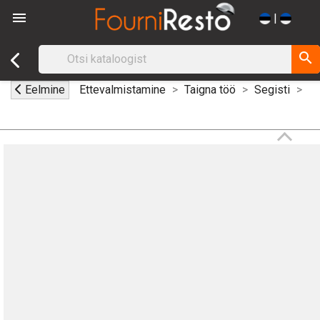

|
search
Eelmine
Ettevalmistamine
Taigna töö
Segisti
Pa