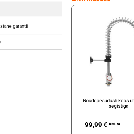
stane garantii
h
Nõudepesudush koos ü
segistiga
Hind
99,99 €
KM-ta