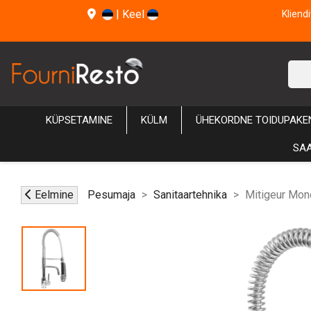
|
Keel
Kliend
KÜPSETAMINE
KÜLM
ÜHEKORDNE TOIDUPAKE
SAA
Eelmine
Pesumaja
Sanitaartehnika
Mitigeur Mon