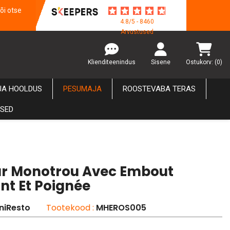
õi otse
4.8/5 - 8460
Arvustused
Klienditeenindus
Sisene
Ostukorv:
(0)
JA HOOLDUS
PESUMAJA
ROOSTEVABA TERAS
USED
ur Monotrou Avec Embout
nt Et Poignée
niResto
Tootekood :
MHEROS005