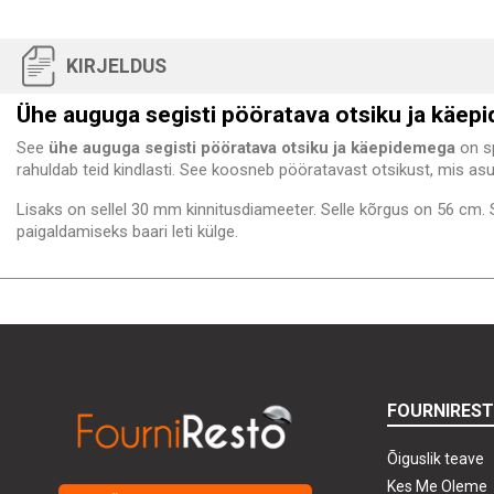
KIRJELDUS
Ühe auguga segisti pööratava otsiku ja käe
See
ühe auguga segisti pööratava otsiku ja käepidemega
on sp
rahuldab teid kindlasti. See koosneb pööratavast otsikust, mis as
Lisaks on sellel 30 mm kinnitusdiameeter. Selle kõrgus on 56 cm. S
paigaldamiseks baari leti külge.
FOURNIRES
Õiguslik teave
Kes Me Oleme