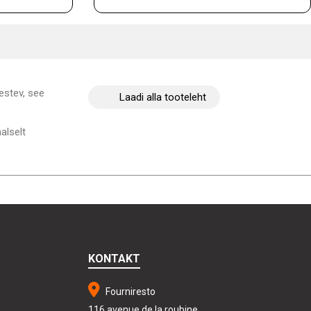
estev, see
Laadi alla tooteleht
alselt
KONTAKT
Fourniresto
116 avenue de la roubine