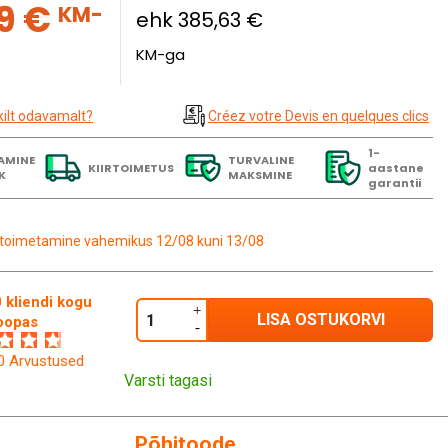
9 €
KM-
ehk 385,63 €
KM-ga
kilt odavamalt?
Créez votre Devis en quelques clics
1-
AMINE
TURVALINE
KIIRTOIMETUS
aastane
K
MAKSMINE
garantii
toimetamine vahemikus 12/08 kuni 13/08
 kliendi kogu
LISA OSTUKORVI
oopas
60 Arvustused
Varsti tagasi
Põhitoode