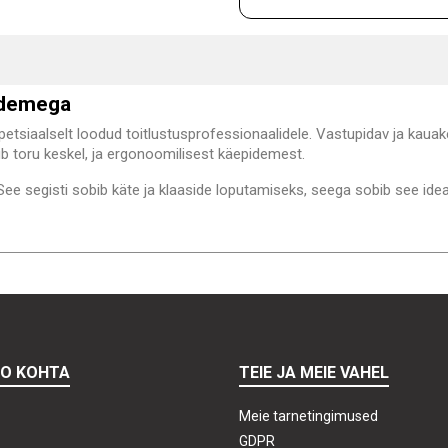
pidemega
etsiaalselt loodud toitlustusprofessionaalidele. Vastupidav ja kauak
ub toru keskel, ja ergonoomilisest käepidemest.
ee segisti sobib käte ja klaaside loputamiseks, seega sobib see idea
TO KOHTA
TEIE JA MEIE VAHEL
Meie tarnetingimused
GDPR