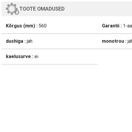
TOOTE OMADUSED
Kõrgus (mm) :
560
Garantii :
1-aa
dushiga :
jah
monotrou :
ja
kaelusurve :
ei