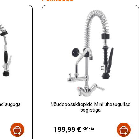
he auguga
Nõudepesukäepide Mini üheaugulise
segistiga
Hind
199,99 €
KM-ta