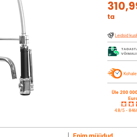
310,9
ta
Leidsid kus
TAGAST
VÕIMALI
Kohale
Üle 200 000
Eur
4.8/5 - 84
Enim müüdud