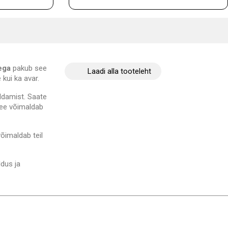
ega
pakub see
Laadi alla tooteleht
 kui ka avar.
oldamist. Saate
See võimaldab
õimaldab teil
ldus ja