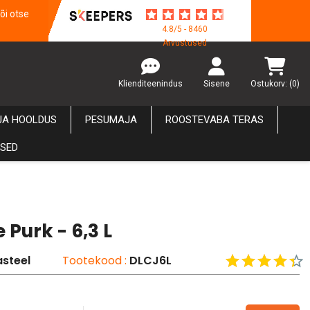
õi otse
4.8/5 - 8460
Arvustused
Klienditeenindus
Sisene
Ostukorv:
(0)
JA HOOLDUS
PESUMAJA
ROOSTEVABA TERAS
USED
 Purk - 6,3 L
steel
Tootekood :
DLCJ6L