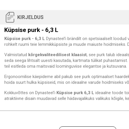
KIRJELDUS
Küpsise purk - 6,3 L
Küpsise purk - 6,3 L
Dynasteel'i brändilt on spetsiaalselt loodud
rohkelt ruumi teie lemmikküpsiste ja muude maiuste hoidmiseks.
Valmistatud
kõrgekvaliteedilisest klaasist
, see purk talub ideaal
seda seega lihtsalt uuesti kasutada, kartmata tülikat puhastamist
teil esitleda oma maitsvaid loominguviise elegantse ja kutsuvana.
Ergonoomilise käepideme abil pakub see purk optimaalset haardeki
hoida suurt hulka küpsiseid, mis on ideaalne varude hoidmiseks võ
Kokkuvõttes on Dynasteel'i
Küpsise purk 6,3 L
ideaalne toode toi
atraktiivne disain muudavad selle hädavajalikuks valikuks kõigile, 