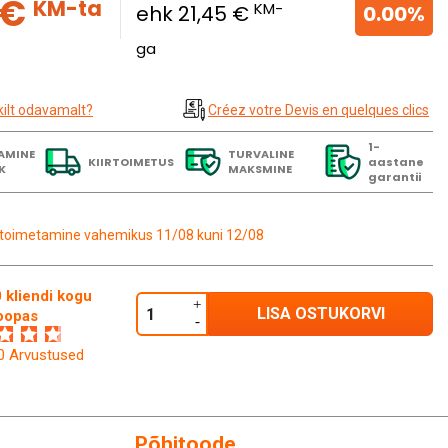
 €
KM-ta
KM-
ehk 21,45 €
0.00%
ga
kilt odavamalt?
Créez votre Devis en quelques clics
1-
AMINE
TURVALINE
KIIRTOIMETUS
aastane
K
MAKSMINE
garantii
toimetamine vahemikus 11/08 kuni 12/08
 kliendi kogu
LISA OSTUKORVI
oopas
60 Arvustused
Põhitoode