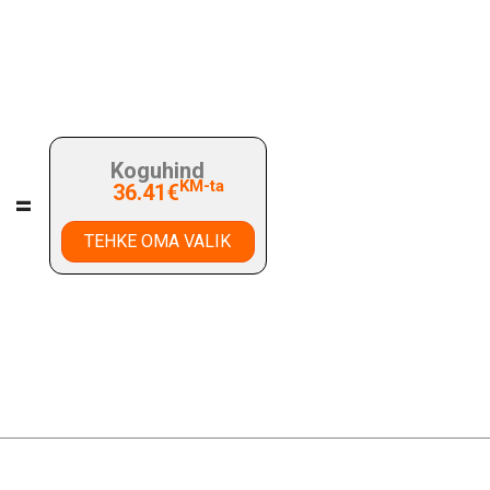
Koguhind
KM-ta
36.41€
=
TEHKE OMA VALIK