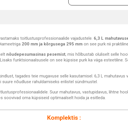
 vastamaks toitlustusprofessionaalide vajadustele.
6,3 L mahutavus
 Diameetriga
200 mm ja kõrgusega 295 mm
on see purk nii praktiline
selt
nõudepesumasinas pesemist
, mis hõlbustab oluliselt selle ho
. Lisaks funktsionaalsusele on see küpsise purk ka väga esteetiline. 
ndlust, tagades teie mugavuse selle kasutamisel. 6,3 L mahutavus v
i suure nõudluse rahuldamiseks erilistel sündmustel.
tlustusprofessionaalidele. Suur mahutavus, vastupidavus, lihtne hoo
kes soovivad oma küpsiseid optimaalselt hoida ja esitleda.
Komplektis :