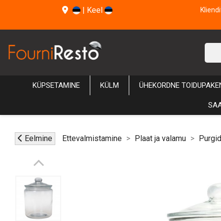
|
Keel
Kliend
KÜPSETAMINE
KÜLM
ÜHEKORDNE TOIDUPAKE
SAA
Eelmine
Ettevalmistamine
Plaat ja valamu
Purgi