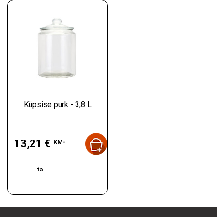
Küpsise purk - 3,8 L
Hind
13,21 €
KM-
ta