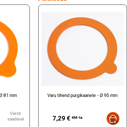
- Ø 81 mm
Varu tihend purgikaanele - Ø 95 mm
Hind
Varsti
7,29 €
KM-ta
saadaval