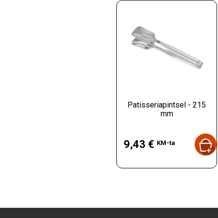
Patisseriapintsel - 215
mm
Hind
9,43 €
KM-ta