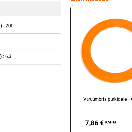
 :
200
 :
6,3
Varuümbris purkidele 
Hind
7,86 €
KM-ta