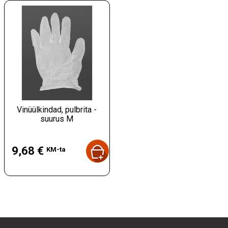
Vinüülkindad, pulbrita -
suurus M
Hind
9,68 €
KM-ta