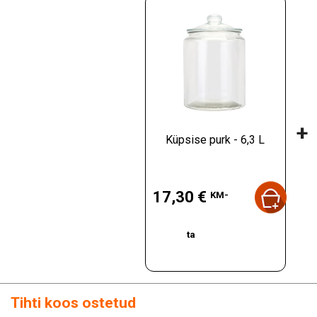
+
Küpsise purk - 6,3 L
Hind
17,30 €
KM-
ta
Tihti koos ostetud