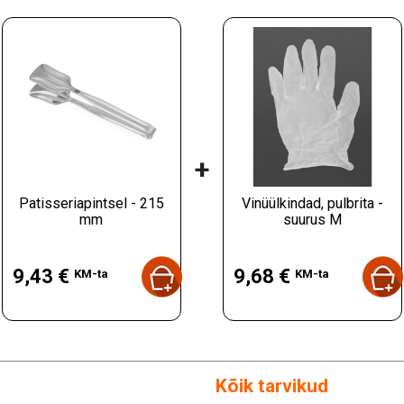
+
Patisseriapintsel - 215
Vinüülkindad, pulbrita -
mm
suurus M
Hind
Hind
9,43 €
9,68 €
KM-ta
KM-ta
Kõik tarvikud