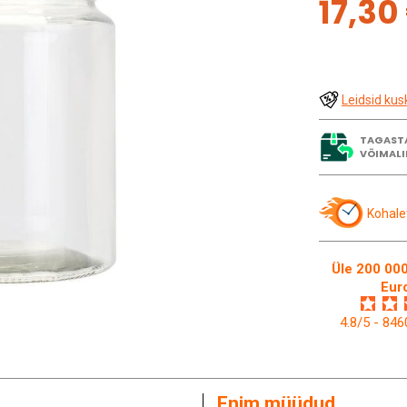
17,30
Leidsid kus
TAGAST
VÕIMALI
Kohale
Üle 200 000
Eur
4.8/5 - 84
Enim müüdud